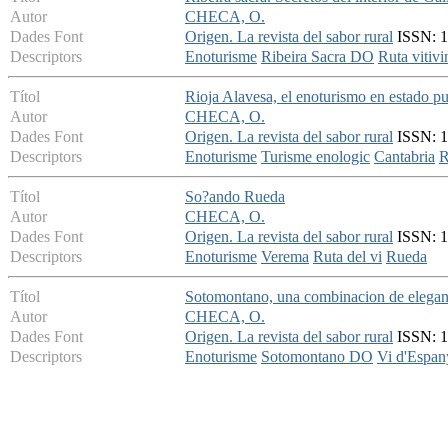
Autor
CHECA, O.
Dades Font
Origen. La revista del sabor rural
ISSN: 16
Descriptors
Enoturisme
Ribeira Sacra DO
Ruta vitivi
Títol
Rioja Alavesa, el enoturismo en estado p
Autor
CHECA, O.
Dades Font
Origen. La revista del sabor rural
ISSN: 16
Descriptors
Enoturisme
Turisme enologic
Cantabria
R
Títol
So?ando Rueda
Autor
CHECA, O.
Dades Font
Origen. La revista del sabor rural
ISSN: 16
Descriptors
Enoturisme
Verema
Ruta del vi
Rueda
Títol
Sotomontano, una combinacion de elegan
Autor
CHECA, O.
Dades Font
Origen. La revista del sabor rural
ISSN: 16
Descriptors
Enoturisme
Sotomontano DO
Vi d'Espan