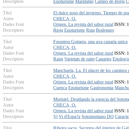
Descriptors
Enoturisme
Maridatge
Campo de Borja
C
Títol
El dulce poso del invierno. Tiempo de poda
Autor
CHECA, O.
Dades Font
Origen. La revista del sabor rural
ISSN: 16
Descriptors
Rioja
Enoturisme
Ruta
Bodegues
Títol
Forastera Gomera, una uva canaria unica
Autor
CHECA, O.
Dades Font
Origen. La revista del sabor rural
ISSN: 1
Descriptors
Raim
Varietats de raim
Canaries
Enoleg/o
Títol
Manchuela, La. El placer de los caminos 
Autor
CHECA, O.
Dades Font
Origen. La revista del sabor rural
ISSN: 1
Descriptors
Cuenca
Enoturisme
Gastronomia
Manchu
Títol
Moristel. Destilando la esencia del Soto
Autor
CHECA, O.
Dades Font
Origen. La revista del sabor rural
ISSN: 1
Descriptors
Vi
Vi d'Espa?a
Sotomontano DO
Caracte
Títol
Ribeira sacra. Secretos del interior de Gal