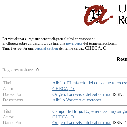
Per visualitzar el registre sencer cliqueu el títol corresponent.
Si cliqueu sobre un descriptor us farà una
nova cerca
del terme seleccionat.
CHECA, O.
També es pot fer una
cerca al catàleg
del terme cercat:
Resu
Registres trobats:
10
Títol
Albillo. El misterio del constante retroc
Autor
CHECA, O.
Dades Font
Origen. La revista del sabor rural
ISSN: 16
Descriptors
Albillo
Varietats autoctones
Títol
Campo de Borja. Experiencias muy singu
Autor
CHECA, O.
Dades Font
Origen. La revista del sabor rural
ISSN: 1