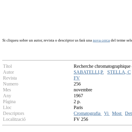
Si cliqueu sobre un autor, revista o descriptor us farà una
nova cerca
del terme sel
Títol
Recherche chromatographique d
Autor
SABATELLI,P.
STELLA, C
Revista
FV
Numero
256
Mes
novembre
Any
1967
Pàgina
2 p.
Lloc
Paris
Descriptors
Cromatografia
Vi
Most
Det
Localització
FV 256