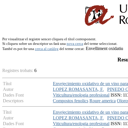
Per visualitzar el registre sencer cliqueu el títol corresponent.
Si cliqueu sobre un descriptor us farà una
nova cerca
del terme seleccionat.
Envelliment oxidatiu
També es pot fer una
cerca al catàleg
del terme cercat:
Resu
Registres trobats:
6
Títol
Envejecimiento oxidativo de un vino para
Autor
LOPEZ ROMASANTA, F.
PINEDO C
Dades Font
Viticultura/enologia profesional
ISSN: 113
Descriptors
Compostos fenolics
Roure america
Oloro
Títol
Envejecimiento oxidativo de un vino para
Autor
LOPEZ ROMASANTA, F.
PINEDO C
Dades Font
Viticultura/enologia profesional
ISSN: 113