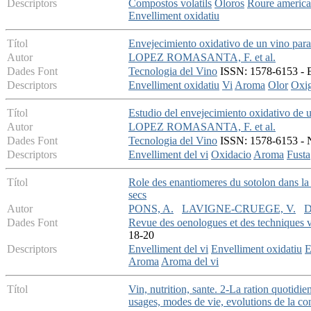
Descriptors
Compostos volatils
Oloros
Roure america
Envelliment oxidatiu
Títol
Envejecimiento oxidativo de un vino para
Autor
LOPEZ ROMASANTA, F. et al.
Dades Font
Tecnologia del Vino
ISSN: 1578-6153 - E
Descriptors
Envelliment oxidatiu
Vi
Aroma
Olor
Oxi
Títol
Estudio del envejecimiento oxidativo de u
Autor
LOPEZ ROMASANTA, F. et al.
Dades Font
Tecnologia del Vino
ISSN: 1578-6153 - N
Descriptors
Envelliment del vi
Oxidacio
Aroma
Fusta
Títol
Role des enantiomeres du sotolon dans la
secs
Autor
PONS, A.
LAVIGNE-CRUEGE, V.
D
Dades Font
Revue des oenologues et des techniques vi
18-20
Descriptors
Envelliment del vi
Envelliment oxidatiu
E
Aroma
Aroma del vi
Títol
Vin, nutrition, sante. 2-La ration quotid
usages, modes de vie, evolutions de la 