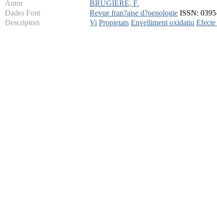
Autor
BRUGIERE, F.
Dades Font
Revue fran?aise d?oenologie
ISSN: 0395-
Descriptors
Vi
Propietats
Envelliment oxidatiu
Efecte 