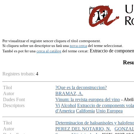
Per visualitzar el registre sencer cliqueu el títol corresponent.
Si cliqueu sobre un descriptor us farà una
nova cerca
del terme seleccionat.
Extraccio de component
També es pot fer una
cerca al catàleg
del terme cercat:
Resu
Registres trobats:
4
Títol
?Que es la deconstruccion?
Autor
BRAMAZ, A.
Dades Font
Vinum: la revista europea del vino
- Abril
Descriptors
Vi
Alcohol
Extraccio de components volat
d'America
California
Unio Europea
Títol
Determinacion de haloanisoles y halofen
Autor
PEREZ DEL NOTARIO, N.
GONZALE