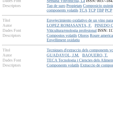
Dades Font
Semana Vitivinicola, La
ISSN: 0037-184X
Descriptors
Tap de suro
Propietats
Composicio quimi
components volatils
TCA
TCP
TBP
PCP
Títol
Envejecimiento oxidativo de un vino para
Autor
LOPEZ ROMASANTA, F.
PINEDO C
Dades Font
Viticultura/enologia profesional
ISSN: 113
Descriptors
Compostos volatils
Oloros
Roure america
Envelliment oxidatiu
Títol
Tecniques d'extraccio dels components vol
Autor
GUADAYOL, J.M.
BAQUERO, T.
Dades Font
TECA Tecnologia i Ciencies dels Alimen
Descriptors
Components volatils
Extraccio de compone