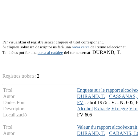
Per visualitzar el registre sencer cliqueu el títol corresponent.
Si cliqueu sobre un descriptor us farà una
nova cerca
del terme seleccionat.
DURAND, T.
També es pot fer una
cerca al catàleg
del terme cercat:
Registres trobats:
2
Títol
Enquete sur le rapport alcool/ex
Autor
DURAND, T.
CASSANAS, 
Dades Font
FV
- abril 1976 - V: - N: 605, 
Descriptors
Alcohol
Extracte
Vi negre
Vi r
Localització
FV 605
Títol
Valeur du rapport alcool/extrait
Autor
DURAND, T.
CABANIS, J.