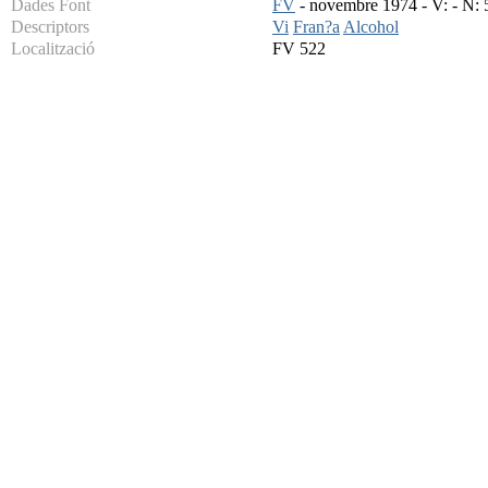
Dades Font
FV
- novembre 1974 - V: - N: 5
Descriptors
Vi
Fran?a
Alcohol
Localització
FV 522