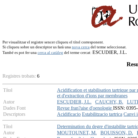
Per visualitzar el registre sencer cliqueu el títol corresponent.
Si cliqueu sobre un descriptor us farà una
nova cerca
del terme seleccionat.
ESCUDIER, J.L.
També es pot fer una
cerca al catàleg
del terme cercat:
Resu
Registres trobats:
6
Títol
Acidification et stabilisation tartrique p
et d'extraction d'ions par membranes
Autor
ESCUDIER, J.L.
CAUCHY, B.
LUTI
Dades Font
Revue fran?aise d'oenologie
ISSN: 0395-
Descriptors
Acidificacio
Estabilitzacio tartrica
Canvi i
Títol
Determination du degre d'instabilite tartri
Autor
MOUTOUNET, M.
BOUISSON, D.