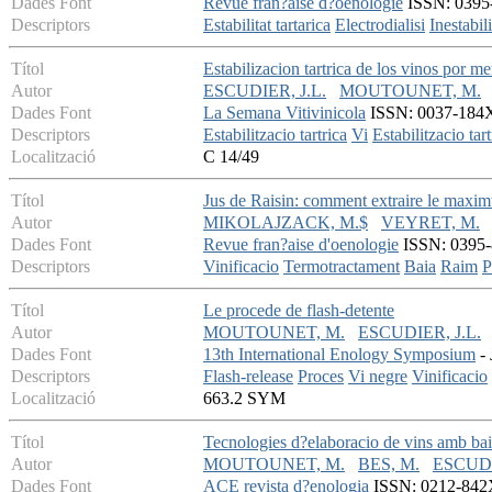
Dades Font
Revue fran?aise d?oenologie
ISSN: 0395-8
Descriptors
Estabilitat tartarica
Electrodialisi
Inestabili
Títol
Estabilizacion tartrica de los vinos por 
Autor
ESCUDIER, J.L.
MOUTOUNET, M.
Dades Font
La Semana Vitivinicola
ISSN: 0037-184X 
Descriptors
Estabilitzacio tartrica
Vi
Estabilitzacio ta
Localització
C 14/49
Títol
Jus de Raisin: comment extraire le maximu
Autor
MIKOLAJZACK, M.$
VEYRET, M.
Dades Font
Revue fran?aise d'oenologie
ISSN: 0395-8
Descriptors
Vinificacio
Termotractament
Baia
Raim
P
Títol
Le procede de flash-detente
Autor
MOUTOUNET, M.
ESCUDIER, J.L.
Dades Font
13th International Enology Symposium
- 
Descriptors
Flash-release
Proces
Vi negre
Vinificacio
Localització
663.2 SYM
Títol
Tecnologies d?elaboracio de vins amb bai
Autor
MOUTOUNET, M.
BES, M.
ESCUDI
Dades Font
ACE revista d?enologia
ISSN: 0212-842X -