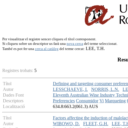
Per visualitzar el registre sencer cliqueu el títol corresponent.
Si cliqueu sobre un descriptor us farà una
nova cerca
del terme seleccionat.
LEE, T.H.
També es pot fer una
cerca al catàleg
del terme cercat:
Resu
Registres trobats:
5
Títol
Defining and targeting consumer prefere
Autor
LESSCHAEVE, I.
NORRIS, L.N.
LE
Dades Font
Eleventh Australian Wine Industry Techn
Descriptors
Preferencies
Consumidor
Vi
Marqueting
Localització
634.8:663.2(061.3) AUS
Títol
Factors affecting the induction of malola
Autor
WIBOWO, D.
FLEET, G.H.
LEE, T.