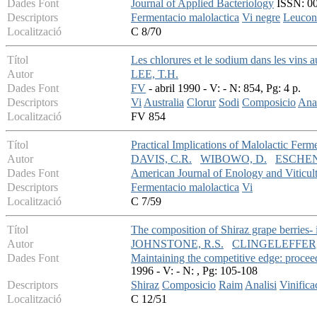
Dades Font
Journal of Applied Bacteriology
ISSN: 002
Descriptors
Fermentacio malolactica
Vi negre
Leucon
Localització
C 8/70
Títol
Les chlorures et le sodium dans les vins a
Autor
LEE, T.H.
Dades Font
FV
- abril 1990 - V: - N: 854, Pg: 4 p.
Descriptors
Vi
Australia
Clorur
Sodi
Composicio
Anal
Localització
FV 854
Títol
Practical Implications of Malolactic Fer
Autor
DAVIS, C.R.
WIBOWO, D.
ESCHEN
Dades Font
American Journal of Enology and Viticul
Descriptors
Fermentacio malolactica
Vi
Localització
C 7/59
Títol
The composition of Shiraz grape berries- 
Autor
JOHNSTONE, R.S.
CLINGELEFFER, 
Dades Font
Maintaining the competitive edge: procee
1996 - V: - N: , Pg: 105-108
Descriptors
Shiraz
Composicio
Raim
Analisi
Vinifica
Localització
C 12/51