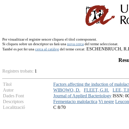
Per visualitzar el registre sencer cliqueu el títol corresponent.
Si cliqueu sobre un descriptor us farà una
nova cerca
del terme seleccionat.
ESCHENBRUCH, R.
També es pot fer una
cerca al catàleg
del terme cercat:
Resu
Registres trobats:
1
Títol
Factors affecting the induction of malola
Autor
WIBOWO, D.
FLEET, G.H.
LEE, T.
Dades Font
Journal of Applied Bacteriology
ISSN: 002
Descriptors
Fermentacio malolactica
Vi negre
Leucon
Localització
C 8/70