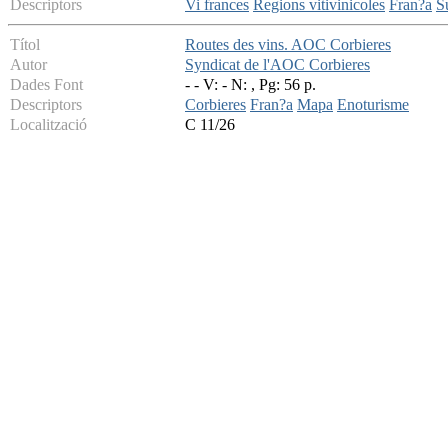
Descriptors
Vi frances
Regions vitivinicoles
Fran?a
S
Títol
Routes des vins. AOC Corbieres
Autor
Syndicat de l'AOC Corbieres
Dades Font
- - V: - N: , Pg: 56 p.
Descriptors
Corbieres
Fran?a
Mapa
Enoturisme
Localització
C 11/26