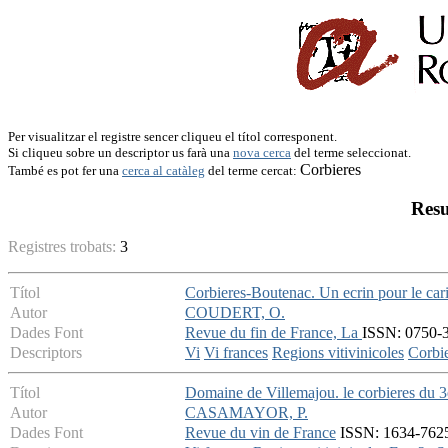
Per visualitzar el registre sencer cliqueu el títol corresponent.
Si cliqueu sobre un descriptor us farà una
nova cerca
del terme seleccionat.
Corbieres
També es pot fer una
cerca al catàleg
del terme cercat:
Resu
Registres trobats:
3
Títol
Corbieres-Boutenac. Un ecrin pour le car
Autor
COUDERT, O.
Dades Font
Revue du fin de France, La
ISSN: 0750-3
Descriptors
Vi
Vi frances
Regions vitivinicoles
Corbi
Títol
Domaine de Villemajou. le corbieres du 3
Autor
CASAMAYOR, P.
Dades Font
Revue du vin de France
ISSN: 1634-7625 