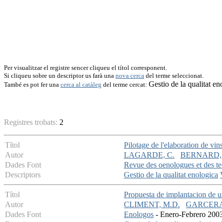
Per visualitzar el registre sencer cliqueu el títol corresponent.
Si cliqueu sobre un descriptor us farà una
nova cerca
del terme seleccionat.
Gestio de la qualitat en
També es pot fer una
cerca al catàleg
del terme cercat:
Registres trobats:
2
Títol
Pilotage de l'elaboration de vin
Autor
LAGARDE, C.
BERNARD,
Dades Font
Revue des oenologues et des te
Descriptors
Gestio de la qualitat enologica
Títol
Propuesta de implantacion de un
Autor
CLIMENT, M.D.
GARCERA
Dades Font
Enologos
- Enero-Febrero 2003