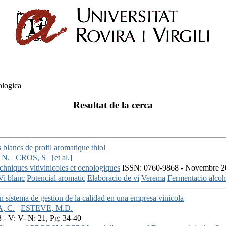
ologica
Resultat de la cerca
s blancs de profil aromatique thiol
 N.
CROS, S
[et al.]
chniques vitivinicoles et oenologiques
ISSN: 0760-9868 - Novembre 201
Vi blanc
Potencial aromatic
Elaboracio de vi
Verema
Fermentacio alcoh
 sistema de gestion de la calidad en una empresa vinicola
, C.
ESTEVE, M.D.
 - V: V- N: 21, Pg: 34-40