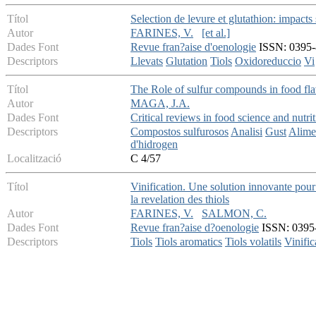
Títol
Selection de levure et glutathion: impacts
Autor
FARINES, V.
[et al.]
Dades Font
Revue fran?aise d'oenologie
ISSN: 0395-89
Descriptors
Llevats
Glutation
Tiols
Oxidoreduccio
Vi
Títol
The Role of sulfur compounds in food flav
Autor
MAGA, J.A.
Dades Font
Critical reviews in food science and nutri
Descriptors
Compostos sulfurosos
Analisi
Gust
Alime
d'hidrogen
Localització
C 4/57
Títol
Vinification. Une solution innovante pour 
la revelation des thiols
Autor
FARINES, V.
SALMON, C.
Dades Font
Revue fran?aise d?oenologie
ISSN: 0395-
Descriptors
Tiols
Tiols aromatics
Tiols volatils
Vinific