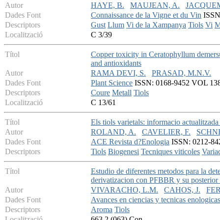
Autor
HAYE, B.
MAUJEAN, A.
JACQUEM
Dades Font
Connaissance de la Vigne et du Vin
ISSN:
Descriptors
Gust
Llum
Vi de la Xampanya
Tiols
Vi
M
Localització
C 3/39
Títol
Copper toxicity in Ceratophyllum demersu
and antioxidants
Autor
RAMA DEVI, S.
PRASAD, M.N.V.
Dades Font
Plant Science
ISSN: 0168-9452 VOL 138 -
Descriptors
Coure
Metall
Tiols
Localització
C 13/61
Títol
Els tiols varietals: informacio actualitzada
Autor
ROLAND, A.
CAVELIER, F.
SCHNE
Dades Font
ACE Revista d?Enologia
ISSN: 0212-842X
Descriptors
Tiols
Biogenesi
Tecniques viticoles
Varia
Títol
Estudio de diferentes metodos para la de
derivatizacion con PFBBR y su posterio
Autor
VIVARACHO, L.M.
CAHOS, J.
FER
Dades Font
Avances en ciencias y tecnicas enologica
Descriptors
Aroma
Tiols
Localització
663.2 (063) Con