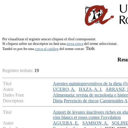
Per visualitzar el registre sencer cliqueu el títol corresponent.
Si cliqueu sobre un descriptor us farà una
nova cerca
del terme seleccionat.
Tiols
També es pot fer una
cerca al catàleg
del terme cercat:
Resu
Registres trobats:
19
Títol
Agentes quimiopreventivos de la dieta (I):
Autor
UCERO, A.
HAZA, A. I.
ARRANZ, 
Dades Font
Alimentaria: revista de tecnologia e higie
Descriptors
Dieta
Prevencio de riscos
Carotenoides
A
Títol
Apport de levures inactivees riches en glu
vins blancs et roses contre l'oxydation
Autor
AGUERA, E.
SAMSON, A.
SOLINE,