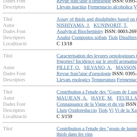
Dades Font
Revue fran?aise d'oenologie
ISSN: 0395-8
Descriptors
Llevats inactius
Fermentacio alcoholica
V
Títol
Assay of thiols and disulphides based on 
Autor
NISHIYAMA, J.
KUNINORIT, T.
Dades Font
Analytical Biochemistry
ISSN: 0003-2697
Descriptors
Analisi
Compostos sofrats
Tiols
Disulfurs
Localització
C 13/18
Títol
Caracterisation des levures oenologiques t
frigories? Incidence sur le profil aromatiq
Autor
PILLET, O.
SILVANO, A.
MASSON,
Dades Font
Revue fran?aise d'oenologie
ISSN: 0395-8
Descriptors
Llevats enologics
Temperatura
Fermentac
Títol
Contribution a l'etude des "Gouts de Lum
Autor
MAUJEAN, A.
HAYE, M.
FEUILLA
Dades Font
Connaissance de la Vigne et du vin
ISSN:
Descriptors
Llum
Oxidoreduccio
Tiols
Vi
Vi de la X
Localització
C 3/159
Títol
Contribution a l'etude des "gouts de lum
thiols dans les vins