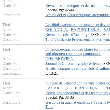
Autor
Dades Font
Revue des oenologues et des techniques vi
Special, Pg: 42-44
Descriptors
Aroma del vi
Caracteristiques aromatique
Títol
Les thiols varietaux: precurseurs et deveni
Autor
ROLAND, A.
RAZUNGLES, A.
SA
Dades Font
Revue fran?aise d?oenologie
ISSN: 0395-
Descriptors
Tiols
Vinificacio
Prefermentacio
Ferment
Títol
Organomercuric bonded phase for high per
and nitrogen-containing compounds
Autor
CHMISIOWIEC, J.
Dades Font
Journal of Chromatography Science
ISSN:
Descriptors
Analisi
Compostos sofrats
Tiols
Disulfurs
Localització
C 13/21
Títol
Pilotage de l'elaboration de vins blancs de
Autor
LAGARDE, C.
BERNARD, N.
CRO
Dades Font
Revue des oenologues et des techniques vi
Special, Pg: 33-35
Descriptors
Gestio de la qualitat enologica
Vi blanc
P
Tiols