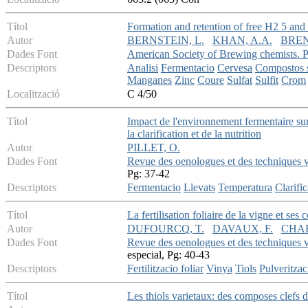
Títol
Formation and retention of free H2 5 and o
Autor
BERNSTEIN, L.
KHAN, A.A.
BREN
Dades Font
American Society of Brewing chemists. 
Descriptors
Analisi
Fermentacio
Cervesa
Compostos s
Manganes
Zinc
Coure
Sulfat
Sulfit
Crom
Localització
C 4/50
Títol
Impact de l'environnement fermentaire sur l
la clarification et de la nutrition
Autor
PILLET, O.
Dades Font
Revue des oenologues et des techniques vi
Pg: 37-42
Descriptors
Fermentacio
Llevats
Temperatura
Clarifi
Títol
La fertilisation foliaire de la vigne et ses
Autor
DUFOURCQ, T.
DAVAUX, F.
CHAR
Dades Font
Revue des oenologues et des techniques vi
especial, Pg: 40-43
Descriptors
Fertilitzacio foliar
Vinya
Tiols
Pulveritzac
Títol
Les thiols varietaux: des composes clefs 