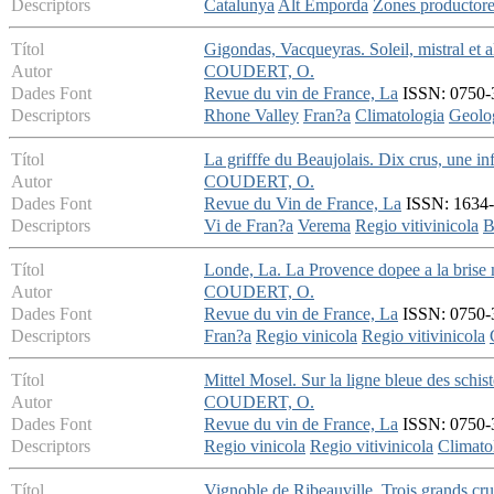
Descriptors
Catalunya
Alt Emporda
Zones productor
Títol
Gigondas, Vacqueyras. Soleil, mistral et a
Autor
COUDERT, O.
Dades Font
Revue du vin de France, La
ISSN: 0750-3
Descriptors
Rhone Valley
Fran?a
Climatologia
Geolo
Títol
La grifffe du Beaujolais. Dix crus, une in
Autor
COUDERT, O.
Dades Font
Revue du Vin de France, La
ISSN: 1634-7
Descriptors
Vi de Fran?a
Verema
Regio vitivinicola
B
Títol
Londe, La. La Provence dopee a la brise
Autor
COUDERT, O.
Dades Font
Revue du vin de France, La
ISSN: 0750-3
Descriptors
Fran?a
Regio vinicola
Regio vitivinicola
Títol
Mittel Mosel. Sur la ligne bleue des schist
Autor
COUDERT, O.
Dades Font
Revue du vin de France, La
ISSN: 0750-3
Descriptors
Regio vinicola
Regio vitivinicola
Climato
Títol
Vignoble de Ribeauville. Trois grands cru