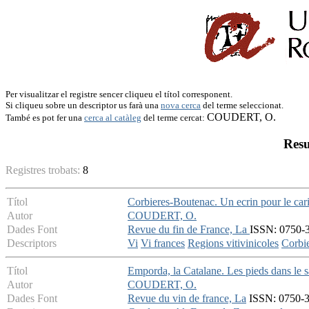
Per visualitzar el registre sencer cliqueu el títol corresponent.
Si cliqueu sobre un descriptor us farà una
nova cerca
del terme seleccionat.
COUDERT, O.
També es pot fer una
cerca al catàleg
del terme cercat:
Resu
Registres trobats:
8
Títol
Corbieres-Boutenac. Un ecrin pour le car
Autor
COUDERT, O.
Dades Font
Revue du fin de France, La
ISSN: 0750-3
Descriptors
Vi
Vi frances
Regions vitivinicoles
Corbi
Títol
Emporda, la Catalane. Les pieds dans le s
Autor
COUDERT, O.
Dades Font
Revue du vin de france, La
ISSN: 0750-35