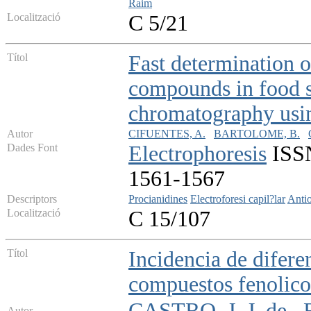
Raim
Localització
C 5/21
Títol
Fast determination o
compounds in food s
chromatography usin
Autor
CIFUENTES, A.
BARTOLOME, B.
Dades Font
Electrophoresis
ISSN
1561-1567
Descriptors
Procianidines
Electroforesi capil?lar
Anti
Localització
C 15/107
Títol
Incidencia de diferen
compuestos fenolico
CASTRO, J. J. de
Autor