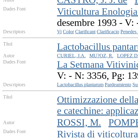
Dades Font
Viticultura Enologia
desembre 1993 - V: 
Descriptors
Vi
Color
Clarificant
Clarificacio
Penedes
Títol
Lactobacillus panta
Autor
CURIEL, J.A.
MU?OZ, R.
LOPEZ DE
Dades Font
La Setmana Vitivini
V: - N: 3356, Pg: 1
Descriptors
Lactobacillus plantarum
Pardeamiento
Sul
Títol
Ottimizzazione della
e catechine: applica
ROSSI, M.
POMPE
Autor
Dades Font
Rivista di viticoltur