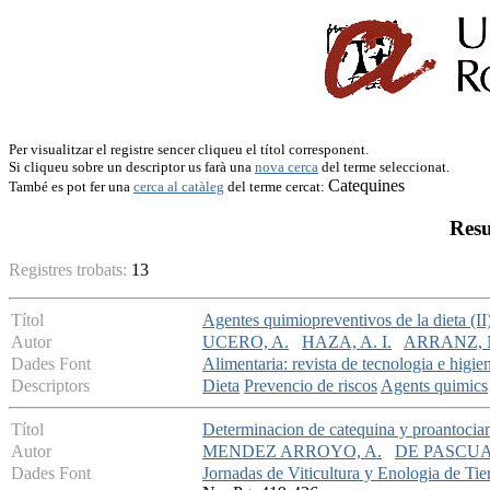
Per visualitzar el registre sencer cliqueu el títol corresponent.
Si cliqueu sobre un descriptor us farà una
nova cerca
del terme seleccionat.
Catequines
També es pot fer una
cerca al catàleg
del terme cercat:
Resu
Registres trobats:
13
Títol
Agentes quimiopreventivos de la dieta (II)
Autor
UCERO, A.
HAZA, A. I.
ARRANZ, 
Dades Font
Alimentaria: revista de tecnologia e higie
Descriptors
Dieta
Prevencio de riscos
Agents quimics
Títol
Determinacion de catequina y proantocia
Autor
MENDEZ ARROYO, A.
DE PASCUA
Dades Font
Jornadas de Viticultura y Enologia de Tie