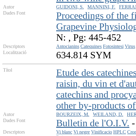
Autor
GUIDONI, S.
MANNINI, F.
FERRAN
Dades Font
Proceedings of the f
Grapevine Physiolo
N: , Pg: 445-452
Descriptors
Antocianins
Catequines
Fotosintesi
Virus
Localització
634.814 SYM
Títol
Etude des catechines
raisin, du vin et d'a
catechins and procya
other by-products of
Autor
BOURZEIX, M.
WEILAND, D.
HER
Dades Font
Bulletin de l'O.I.V.
-
Descriptors
Vi blanc
Vi negre
Vinificacio
HPLC
Crom