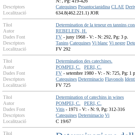
N: , Pg: 419-426
Descriptors
Catequines
Proantocianidina
CLAE
Deri
Localització
634.8(462.221.1) JOR
Títol
Determination de la teneur en tannins co
Autor
REBELEIN, H.
Dades Font
FV
- juny 1968 - V: - N: 292, Pg: 3 p.
Descriptors
Tanins
Catequines
Vi blanc
Vi negre
Det
Localització
FV 292
Títol
Determination des catechines.
Autor
POMPEI, C.
PERI, C.
Dades Font
FV
- setembre 1980 - V: - N: 725, Pg: 1 p
Descriptors
Catequines
Determinacio
Flavonols
Ident
Localització
FV 725
Títol
Determination of catechins in wines
Autor
POMPEI, C.
PERI, C.
Dades Font
Vitis
- 1971 - V: - N: 9, Pg: 312-316
Descriptors
Catequines
Deternimacio
Vi
Localització
C 19/67
Títol