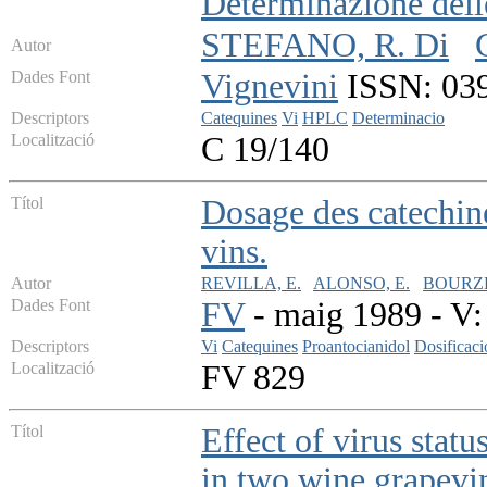
Determinazione dell
STEFANO, R. Di
Autor
Dades Font
Vignevini
ISSN: 0390
Descriptors
Catequines
Vi
HPLC
Determinacio
Localització
C 19/140
Títol
Dosage des catechine
vins.
Autor
REVILLA, E.
ALONSO, E.
BOURZE
Dades Font
FV
- maig 1989 - V: 
Descriptors
Vi
Catequines
Proantocianidol
Dosificaci
Localització
FV 829
Títol
Effect of virus stat
in two wine grapevin