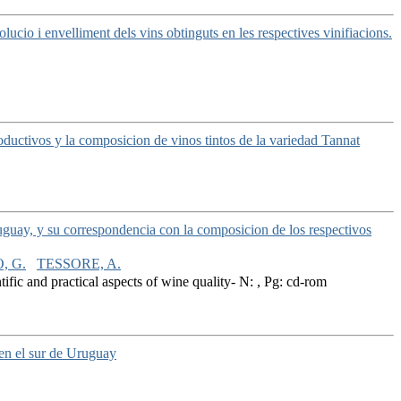
volucio i envelliment dels vins obtinguts en les respectives vinifiacions.
roductivos y la composicion de vinos tintos de la variedad Tannat
guay, y su correspondencia con la composicion de los respectivos
, G.
TESSORE, A.
ific and practical aspects of wine quality- N: , Pg: cd-rom
 en el sur de Uruguay