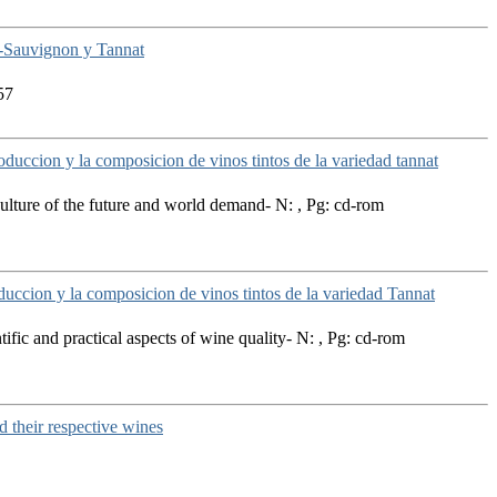
t-Sauvignon y Tannat
57
roduccion y la composicion de vinos tintos de la variedad tannat
iculture of the future and world demand- N: , Pg: cd-rom
roduccion y la composicion de vinos tintos de la variedad Tannat
ific and practical aspects of wine quality- N: , Pg: cd-rom
d their respective wines