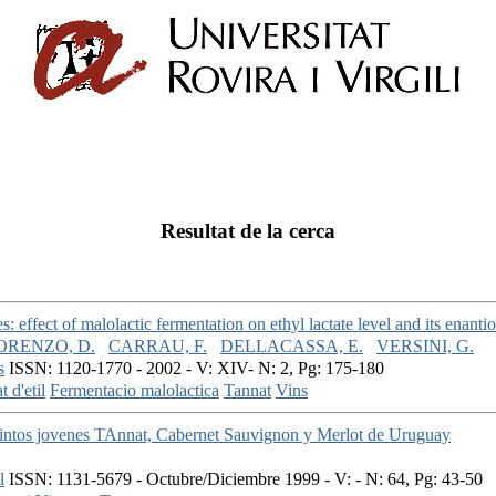
Resultat de la cerca
 effect of malolactic fermentation on ethyl lactate level and its enantio
ORENZO, D.
CARRAU, F.
DELLACASSA, E.
VERSINI, G.
s
ISSN: 1120-1770 - 2002 - V: XIV- N: 2, Pg: 175-180
t d'etil
Fermentacio malolactica
Tannat
Vins
tintos jovenes TAnnat, Cabernet Sauvignon y Merlot de Uruguay
l
ISSN: 1131-5679 - Octubre/Diciembre 1999 - V: - N: 64, Pg: 43-50