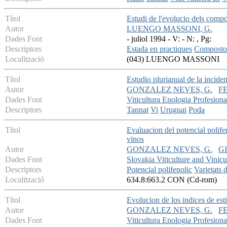
Títol
Estudi de l'evolucio dels compost
Autor
LUENGO MASSONI, G.
Dades Font
- juliol 1994 - V: - N: , Pg:
Descriptors
Estada en practiques
Compostos
Localització
(043) LUENGO MASSONI
Títol
Estudio plurianual de la incide
Autor
GONZALEZ NEVES, G.
F
Dades Font
Viticultura Enologia Profesiona
Descriptors
Tannat
Vi
Uruguai
Poda
Títol
Evaluacion del potencial polif
vinos
Autor
GONZALEZ NEVES, G.
GI
Dades Font
Slovakia Viticulture and Vinic
Descriptors
Potencial polifenolic
Varietats 
Localització
634.8:663.2 CON (Cd-rom)
Títol
Evolucion de los indices de est
Autor
GONZALEZ NEVES, G.
F
Dades Font
Viticultura Enologia Profesiona