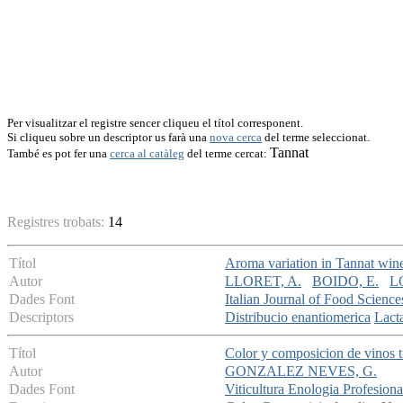
Per visualitzar el registre sencer cliqueu el títol corresponent.
Si cliqueu sobre un descriptor us farà una
nova cerca
del terme seleccionat.
Tannat
També es pot fer una
cerca al catàleg
del terme cercat:
Registres trobats:
14
Títol
Aroma variation in Tannat wines:
Autor
LLORET, A.
BOIDO, E.
L
Dades Font
Italian Journal of Food Science
Descriptors
Distribucio enantiomerica
Lacta
Títol
Color y composicion de vinos 
Autor
GONZALEZ NEVES, G.
Dades Font
Viticultura Enologia Profesiona