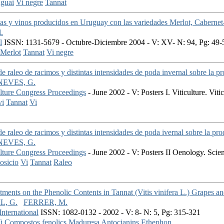
guai
Vi negre
Tannat
as y vinos producidos en Uruguay con las variedades Merlot, Caberne
.
l
ISSN: 1131-5679 - Octubre-Diciembre 2004 - V: XV- N: 94, Pg: 49-
Merlot
Tannat
Vi negre
 de raleo de racimos y distintas intensidades de poda invernal sobre la p
EVES, G.
ulture Congress Proceedings
- June 2002 - V: Posters I. Viticulture. Vit
vi
Tannat
Vi
 de raleo de racimos y distintas intensidades de poda ivernal sobre la p
EVES, G.
ulture Congress Proceedings
- June 2002 - V: Posters II Oenology. Scient
sicio
Vi
Tannat
Raleo
eatments on the Phenolic Contents in Tannat (Vitis vinifera L.) Grapes an
L, G.
FERRER, M.
nternational
ISSN: 1082-0132 - 2002 - V: 8- N: 5, Pg: 315-321
i
Compostos fenolics
Maduresa
Antocianins
Ethephon