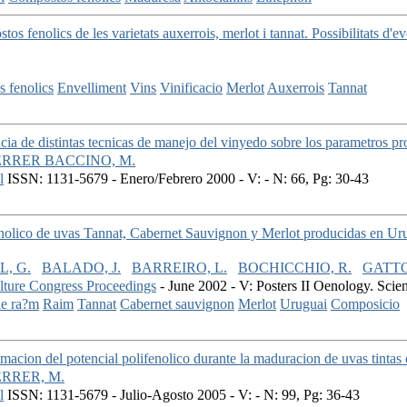
os fenolics de les varietats auxerrois, merlot i tannat. Possibilitats d'e
 fenolics
Envelliment
Vins
Vinificacio
Merlot
Auxerrois
Tannat
ncia de distintas tecnicas de manejo del vinyedo sobre los parametros p
ERRER BACCINO, M.
l
ISSN: 1131-5679 - Enero/Febrero 2000 - V: - N: 66, Pg: 30-43
enolico de uvas Tannat, Cabernet Sauvignon y Merlot producidas en Uru
L, G.
BALADO, J.
BARREIRO, L.
BOCHICCHIO, R.
GATTO
ulture Congress Proceedings
- June 2002 - V: Posters II Oenology. Scient
de ra?m
Raim
Tannat
Cabernet sauvignon
Merlot
Uruguai
Composicio
imacion del potencial polifenolico durante la maduracion de uvas tintas
ERRER, M.
l
ISSN: 1131-5679 - Julio-Agosto 2005 - V: - N: 99, Pg: 36-43