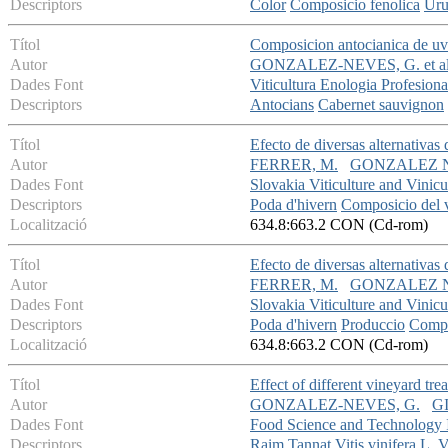
Descriptors
Color
Composicio fenolica
Uru
Títol
Composicion antocianica de uv
Autor
GONZALEZ-NEVES, G. et al
Dades Font
Viticultura Enologia Profesiona
Descriptors
Antocians
Cabernet sauvignon
Títol
Efecto de diversas alternativas
Autor
FERRER, M.
GONZALEZ N
Dades Font
Slovakia Viticulture and Vinic
Descriptors
Poda d'hivern
Composicio del 
Localització
634.8:663.2 CON (Cd-rom)
Títol
Efecto de diversas alternativas
Autor
FERRER, M.
GONZALEZ N
Dades Font
Slovakia Viticulture and Vinic
Descriptors
Poda d'hivern
Produccio
Compo
Localització
634.8:663.2 CON (Cd-rom)
Títol
Effect of different vineyard tr
Autor
GONZALEZ-NEVES, G.
GI
Dades Font
Food Science and Technology I
Descriptors
Raim
Tannat
Vitis vinifera L.
V