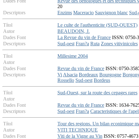
Dades Font
Revue des oenologues et des techniques vi
20
Descriptors
Enzims
Maceracio
Sauvignon blanc
Sud-
Títol
Le culte de l'authenticite (SUD-OUEST)
Autor
BEAUDOIN, J.
Dades Font
La Revue du vin de France
ISSN: 0750-35
Descriptors
Sud-oest
Fran?a
Ruta
Zones vitivinicoles
Títol
Millesime 2004
Autor
Dades Font
Revue du vin de France
ISSN: 0750-358X 
Descriptors
Vi
Alsacia
Bordeaux
Bourgogne
Borgon
Rossello
Sud-oest
Bordeus
Títol
Sud-Ouest, sur la route des cepages rares
Autor
Dades Font
Revue du vin de France
ISSN: 1634-7625 
Descriptors
Sud-oest
Fran?a
Caracteristiques de l'apel
Títol
Tour des regions. Un bilan econimique m
Autor
VITI TECHNIQUE
Dades Font
Viti de la Vigne au Vin
ISSN: 0757-4673 -