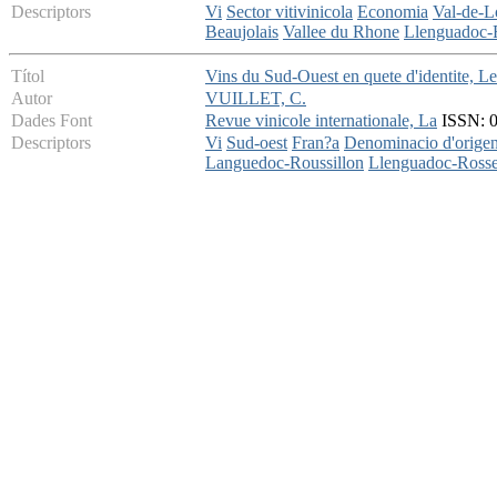
Descriptors
Vi
Sector vitivinicola
Economia
Val-de-L
Beaujolais
Vallee du Rhone
Llenguadoc-
Títol
Vins du Sud-Ouest en quete d'identite, Le
Autor
VUILLET, C.
Dades Font
Revue vinicole internationale, La
ISSN: 00
Descriptors
Vi
Sud-oest
Fran?a
Denominacio d'orige
Languedoc-Roussillon
Llenguadoc-Rosse