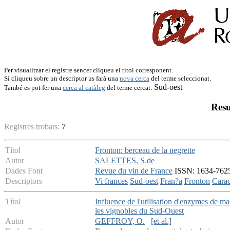
Per visualitzar el registre sencer cliqueu el títol corresponent.
Si cliqueu sobre un descriptor us farà una
nova cerca
del terme seleccionat.
Sud-oest
També es pot fer una
cerca al catàleg
del terme cercat:
Resu
Registres trobats:
7
Títol
Fronton: berceau de la negrette
Autor
SALETTES, S.de
Dades Font
Revue du vin de France
ISSN: 1634-7625 
Descriptors
Vi frances
Sud-oest
Fran?a
Fronton
Carac
Títol
Influence de l'utilisation d'enzymes de ma
les vignobles du Sud-Ouest
Autor
GEFFROY, O.
[et al.]