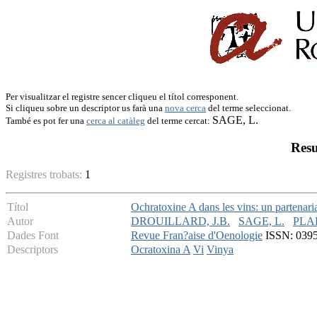
Per visualitzar el registre sencer cliqueu el títol corresponent.
Si cliqueu sobre un descriptor us farà una
nova cerca
del terme seleccionat.
SAGE, L.
També es pot fer una
cerca al catàleg
del terme cercat:
Resu
Registres trobats:
1
Títol
Ochratoxine A dans les vins: un partenaria
Autor
DROUILLARD, J.B.
SAGE, L.
PLA
Dades Font
Revue Fran?aise d'Oenologie
ISSN: 0395-
Descriptors
Ocratoxina A
Vi
Vinya