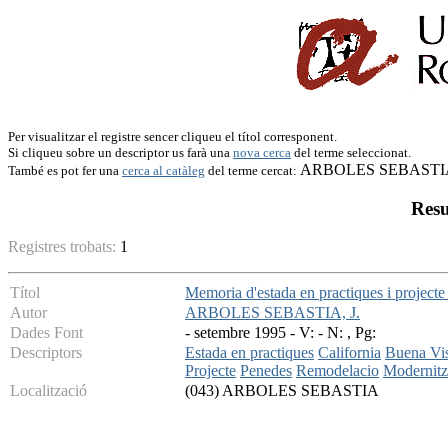
Per visualitzar el registre sencer cliqueu el títol corresponent.
Si cliqueu sobre un descriptor us farà una
nova cerca
del terme seleccionat.
ARBOLES SEBASTIA
També es pot fer una
cerca al catàleg
del terme cercat:
Resu
Registres trobats:
1
Títol
Memoria d'estada en practiques i projecte 
Autor
ARBOLES SEBASTIA, J.
Dades Font
- setembre 1995 - V: - N: , Pg:
Descriptors
Estada en practiques
California
Buena Vi
Projecte
Penedes
Remodelacio
Modernitz
Localització
(043) ARBOLES SEBASTIA