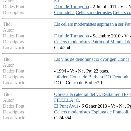
Autor
S.F.
Dades Font
Diari de Tarragona
- 2 Juliol 2011 - V: - N
Descriptors
Cornudella
Cellers modernistes
Cellers c
Títol
Els cellers modernistes aspiraran a ser Pa
Autor
Dades Font
Diari de Tarragona
- Setembre 2010 - V: -
Descriptors
Cellers modernistes
Patrimoni Mundial de
Localització
C24/254
Títol
Els vins de denominacio d?origen Conca
Autor
Dades Font
- 1994 - V: - N: , Pg: 22 pags.
Descriptors
Infoden
Conca de Barbera DO
Denominac
Localització
DO 2 Conca de Barber? 1
Títol
Obres a la catedral del vi. Restauren l'Es
Autor
FILELLA, C.
Dades Font
El Punt Avui
- 6 Gener 2013 - V: - N: , P
Descriptors
Cellers modernistes
Espluga de Francoli, l
Localització
C 24/354