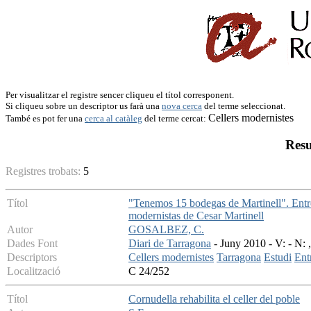
Per visualitzar el registre sencer cliqueu el títol corresponent.
Si cliqueu sobre un descriptor us farà una
nova cerca
del terme seleccionat.
Cellers modernistes
També es pot fer una
cerca al catàleg
del terme cercat:
Resu
Registres trobats:
5
Títol
"Tenemos 15 bodegas de Martinell". Entrev
modernistas de Cesar Martinell
Autor
GOSALBEZ, C.
Dades Font
Diari de Tarragona
- Juny 2010 - V: - N: 
Descriptors
Cellers modernistes
Tarragona
Estudi
Ent
Localització
C 24/252
Títol
Cornudella rehabilita el celler del poble