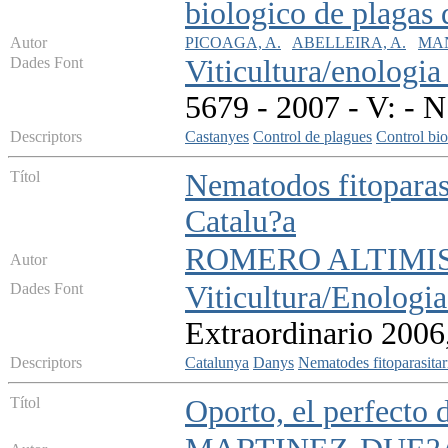
biologico de plagas 
Autor
PICOAGA, A.
ABELLEIRA, A.
MAN
Dades Font
Viticultura/enologia 
5679 - 2007 - V: - N
Descriptors
Castanyes
Control de plagues
Control bio
Títol
Nematodos fitoparasi
Catalu?a
ROMERO ALTIMIS, 
Autor
Dades Font
Viticultura/Enologia
Extraordinario 2006
Descriptors
Catalunya
Danys
Nematodes fitoparasitar
Títol
Oporto, el perfecto