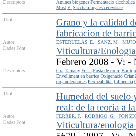
Descriptors
Amines biogenes
Fermentacio alcoholica
Most
Vi
Saccharomyces cerevisiae
Títol
Grano y la calidad d
fabricacion de barric
Autor
ESTERUELAS, E.
SANZ, M.
MU?OZ
Dades Font
Viticultura/Enologia
Febrero 2008 - V: - 
Descriptors
Gra
Tamany
Fusta
Fusta de roure
Barriqu
Envelliment en barrica
Oxigenacio
Crian
organoleptiques
Permeabilitat
Influencia
Títol
Humedad del suelo y
real: de la teoria a l
Autor
FERRER. F.
RODRIGO, G.
FONSEC
Dades Font
Viticultura/enologia 
5679 - 2007 - V: - N