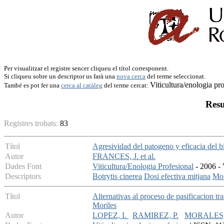
Per visualitzar el registre sencer cliqueu el títol corresponent.
Si cliqueu sobre un descriptor us farà una
nova cerca
del terme seleccionat.
Viticultura/enologia pr
També es pot fer una
cerca al catàleg
del terme cercat:
Resu
Registres trobats:
83
Títol
Agresividad del patogeno y eficacia del
Autor
FRANCES, J. et al.
Dades Font
Viticultura/Enologia Profesional
- 2006 - 
Descriptors
Botrytis cinerea
Dosi efectiva mitjana
Mon
Títol
Alternativas al proceso de pasificacion 
Moriles
Autor
LOPEZ, I.
RAMIREZ, P.
MORALES, 