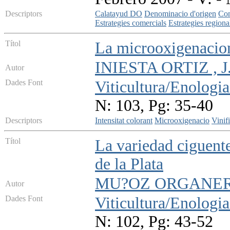
Descriptors
Calatayud DO
Denominacio d'origen
Con
Estrategies comercials
Estrategies regiona
Títol
La microoxigenacion 
INIESTA ORTIZ , J
Autor
Dades Font
Viticultura/Enologia
N: 103, Pg: 35-40
Descriptors
Intensitat colorant
Microoxigenacio
Vinif
Títol
La variedad ciguente
de la Plata
MU?OZ ORGANERO, 
Autor
Dades Font
Viticultura/Enologia
N: 102, Pg: 43-52