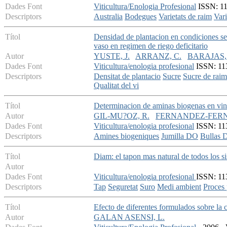
Dades Font
Viticultura/Enologia Profesional
ISSN: 113
Descriptors
Australia
Bodegues
Varietats de raim
Vari
Títol
Densidad de plantacion en condiciones sem
vaso en regimen de riego deficitario
Autor
YUSTE, J.
ARRANZ, C.
BARAJAS, 
Dades Font
Viticultura/enologia profesional
ISSN: 113
Descriptors
Densitat de plantacio
Sucre
Sucre de raim
Qualitat del vi
Títol
Determinacion de aminas biogenas en vin
Autor
GIL-MU?OZ, R.
FERNANDEZ-FERNA
Dades Font
Viticultura/enologia profesional
ISSN: 113
Descriptors
Amines biogeniques
Jumilla DO
Bullas 
Títol
Diam: el tapon mas natural de todos los s
Autor
Dades Font
Viticultura/enologia profesional
ISSN: 113
Descriptors
Tap
Seguretat
Suro
Medi ambient
Proces 
Títol
Efecto de diferentes formulados sobre la c
Autor
GALAN ASENSI, L.