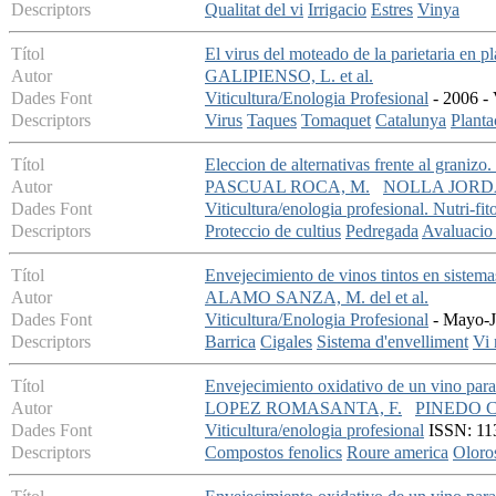
Descriptors
Qualitat del vi
Irrigacio
Estres
Vinya
Títol
El virus del moteado de la parietaria en p
Autor
GALIPIENSO, L. et al.
Dades Font
Viticultura/Enologia Profesional
- 2006 - 
Descriptors
Virus
Taques
Tomaquet
Catalunya
Planta
Títol
Eleccion de alternativas frente al granizo.
Autor
PASCUAL ROCA, M.
NOLLA JORDA
Dades Font
Viticultura/enologia profesional. Nutri-fit
Descriptors
Proteccio de cultius
Pedregada
Avaluacio 
Títol
Envejecimiento de vinos tintos en sistemas
Autor
ALAMO SANZA, M. del et al.
Dades Font
Viticultura/Enologia Profesional
- Mayo-Ju
Descriptors
Barrica
Cigales
Sistema d'envelliment
Vi 
Títol
Envejecimiento oxidativo de un vino para
Autor
LOPEZ ROMASANTA, F.
PINEDO C
Dades Font
Viticultura/enologia profesional
ISSN: 113
Descriptors
Compostos fenolics
Roure america
Oloro