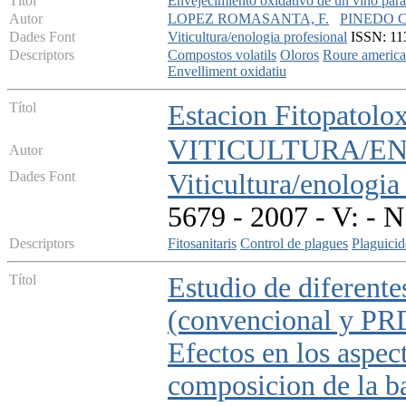
Títol
Envejecimiento oxidativo de un vino para
Autor
LOPEZ ROMASANTA, F.
PINEDO C
Dades Font
Viticultura/enologia profesional
ISSN: 113
Descriptors
Compostos volatils
Oloros
Roure america
Envelliment oxidatiu
Títol
Estacion Fitopatolox
VITICULTURA/E
Autor
Dades Font
Viticultura/enologia 
5679 - 2007 - V: - N
Descriptors
Fitosanitaris
Control de plagues
Plaguicid
Títol
Estudio de diferentes
(convencional y PRD
Efectos en los aspec
composicion de la b