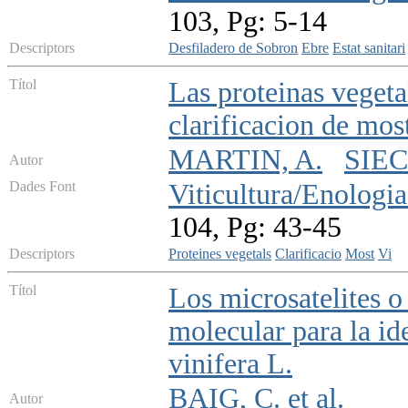
103, Pg: 5-14
Descriptors
Desfiladero de Sobron
Ebre
Estat sanitari
Títol
Las proteinas vegeta
clarificacion de mos
MARTIN, A.
SIE
Autor
Dades Font
Viticultura/Enologia
104, Pg: 43-45
Descriptors
Proteines vegetals
Clarificacio
Most
Vi
Títol
Los microsatelites 
molecular para la id
vinifera L.
BAIG, C. et al.
Autor