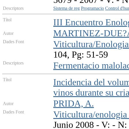
Descriptors
Sistema de reg
Programacio
Control d'hu
Títol
III Encuentro Enolo
MARTINEZ-DUE?A
Autor
Dades Font
Viticultura/Enologia
104, Pg: 51-59
Descriptors
Fermentacio malolac
Títol
Incidencia del volum
vinos durante su cr
PRIDA, A.
Autor
Dades Font
Viticultura/enologia
Junio 2008 - V: - N: