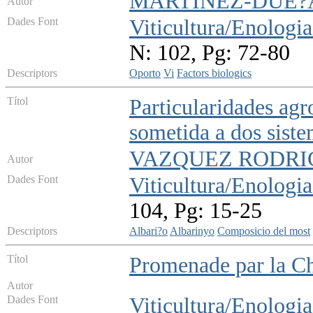
MARTINEZ-DUE?A
Autor
Dades Font
Viticultura/Enologia
N: 102, Pg: 72-80
Descriptors
Oporto
Vi
Factors biologics
Títol
Particularidades agr
sometida a dos sist
VAZQUEZ RODRIGUE
Autor
Dades Font
Viticultura/Enologia
104, Pg: 15-25
Descriptors
Albari?o
Albarinyo
Composicio del most
Títol
Promenade par la 
Autor
Dades Font
Viticultura/Enologia