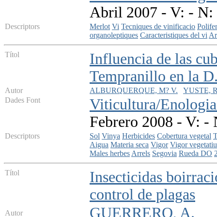
Abril 2007 - V: - N:
Descriptors
Merlot
Vi
Tecniques de vinificacio
Polife
organoleptiques
Caracteristiques del vi
A
Títol
Influencia de las cu
Tempranillo en la D
Autor
ALBURQUERQUE, M? V.
YUSTE, R
Dades Font
Viticultura/Enologia
Febrero 2008 - V: - 
Descriptors
Sol
Vinya
Herbicides
Cobertura vegetal
T
Aigua
Materia seca
Vigor
Vigor vegetatiu
Males herbes
Arrels
Segovia
Rueda DO
Títol
Insecticidas boirrac
control de plagas
GUERRERO, A.
Autor