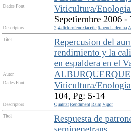
Dades Font
Viticultura/Enologia
Sepetiembre 2006 - 
Descriptors
2,4-diclorofenoxiacetic
6-benciladenina
A
Títol
Repercusion del aum
rendimiento y la cal
en espaldera en el V
ALBURQUERQUE, M?
Autor
Dades Font
Viticultura/Enologia
104, Pg: 5-14
Descriptors
Qualitat
Rendiment
Raim
Vigor
Títol
Respuesta de patrone
semipenetrans