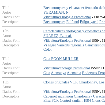
Títol
Brettanomyces y el caracter fenolado de l
Autor
YERAMIAN, N.
Dades Font
Viticultura/Enologia Profesional
- Enero-F
Descriptors
Brettanomyces
Etilfenol
Etilguayacol
Pre
Títol
Caracteristicas enologicas y cromaticas de
Autor
SUAREZ, B. et al.
Dades Font
Viticultura/Enologia Profesional
ISSN: 113
Descriptors
Vi negre
Varietats regionals
Caracteristiq
Color
Títol
Cata EGON MULLER
Autor
Dades Font
Viticultura/enologia profesional
ISSN: 113
Descriptors
Cata
Alemanya
Alemania
Bodegues Egon
Títol
Clones originales VCR Chardonnay, Los
Autor
Dades Font
Viticultura/Enologia Profesional
ISSN: 113
Descriptors
Cabernet sauvignon
Chardonnay
Caracter
Elisa
PCR
Control sanitari
1994
Clons
Ca