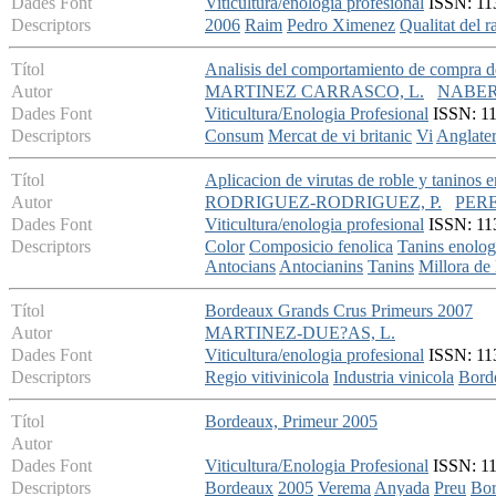
Dades Font
Viticultura/enologia profesional
ISSN: 113
Descriptors
2006
Raim
Pedro Ximenez
Qualitat del r
Títol
Analisis del comportamiento de compra d
Autor
MARTINEZ CARRASCO, L.
NABER,
Dades Font
Viticultura/Enologia Profesional
ISSN: 113
Descriptors
Consum
Mercat de vi britanic
Vi
Anglater
Títol
Aplicacion de virutas de roble y taninos e
Autor
RODRIGUEZ-RODRIGUEZ, P.
PERE
Dades Font
Viticultura/enologia profesional
ISSN: 113
Descriptors
Color
Composicio fenolica
Tanins enolog
Antocians
Antocianins
Tanins
Millora de 
Títol
Bordeaux Grands Crus Primeurs 2007
Autor
MARTINEZ-DUE?AS, L.
Dades Font
Viticultura/enologia profesional
ISSN: 113
Descriptors
Regio vitivinicola
Industria vinicola
Bord
Títol
Bordeaux, Primeur 2005
Autor
Dades Font
Viticultura/Enologia Profesional
ISSN: 113
Descriptors
Bordeaux
2005
Verema
Anyada
Preu
Bor