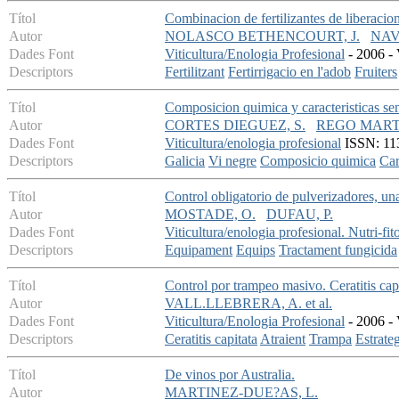
Títol
Combinacion de fertilizantes de liberacion
Autor
NOLASCO BETHENCOURT, J.
NAV
Dades Font
Viticultura/Enologia Profesional
- 2006 - 
Descriptors
Fertilitzant
Fertirrigacio en l'adob
Fruiters
Títol
Composicion quimica y caracteristicas sen
Autor
CORTES DIEGUEZ, S.
REGO MARTI
Dades Font
Viticultura/enologia profesional
ISSN: 113
Descriptors
Galicia
Vi negre
Composicio quimica
Car
Títol
Control obligatorio de pulverizadores, un
Autor
MOSTADE, O.
DUFAU, P.
Dades Font
Viticultura/enologia profesional. Nutri-fit
Descriptors
Equipament
Equips
Tractament fungicida
Títol
Control por trampeo masivo. Ceratitis capi
Autor
VALL.LLEBRERA, A. et al.
Dades Font
Viticultura/Enologia Profesional
- 2006 - 
Descriptors
Ceratitis capitata
Atraient
Trampa
Estrate
Títol
De vinos por Australia.
Autor
MARTINEZ-DUE?AS, L.