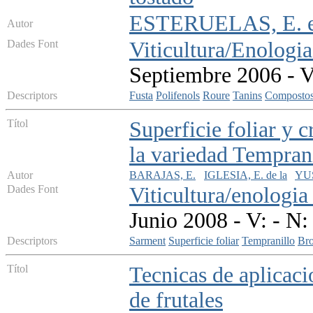
ESTERUELAS, E. et
Autor
Dades Font
Viticultura/Enologia
Septiembre 2006 - V
Descriptors
Fusta
Polifenols
Roure
Tanins
Compostos 
Títol
Superficie foliar y 
la variedad Temprani
Autor
BARAJAS, E.
IGLESIA, E. de la
YUS
Dades Font
Viticultura/enologia
Junio 2008 - V: - N:
Descriptors
Sarment
Superficie foliar
Tempranillo
Bro
Títol
Tecnicas de aplicaci
de frutales