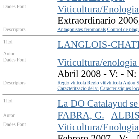
Dades Font
Viticultura/Enologia
Extraordinario 2006
Descriptors
Antagonistes feromonals
Control de plag
Títol
LANGLOIS-CHATEA
Autor
Dades Font
Viticultura/enologia
Abril 2008 - V: - N:
Descriptors
Regio vinicola
Regio vitivinicola
Anjou
Caracteritzacio del vi
Caracteristiques loc
Títol
La DO Catalayud se 
FABRA, G.
ALBIS
Autor
Dades Font
Viticultura/Enologia
Febrero 2007 - V: - 