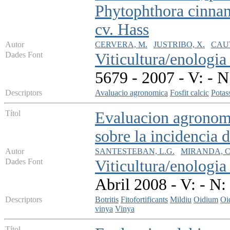
Phytophthora cinnam
cv. Hass
Autor
CERVERA, M.
JUSTRIBO, X.
CAUT
Dades Font
Viticultura/enologia 
5679 - 2007 - V: - N
Descriptors
Avaluacio agronomica
Fosfit calcic
Potas
Títol
Evaluacion agronomic
sobre la incidencia
Autor
SANTESTEBAN, L.G.
MIRANDA, C
Dades Font
Viticultura/enologia
Abril 2008 - V: - N:
Descriptors
Botritis
Fitofortificants
Mildiu
Oidium
Oi
vinya
Vinya
Títol