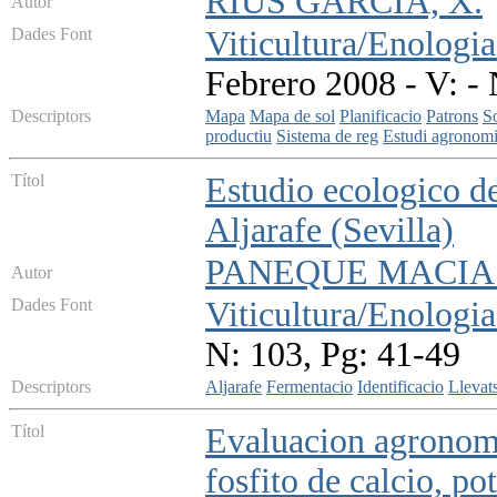
RIUS GARCIA, X.
Autor
Dades Font
Viticultura/Enologia
Febrero 2008 - V: - 
Descriptors
Mapa
Mapa de sol
Planificacio
Patrons
S
productiu
Sistema de reg
Estudi agronom
Títol
Estudio ecologico de
Aljarafe (Sevilla)
PANEQUE MACIAS
Autor
Dades Font
Viticultura/Enologia
N: 103, Pg: 41-49
Descriptors
Aljarafe
Fermentacio
Identificacio
Llevat
Títol
Evaluacion agronomic
fosfito de calcio, po