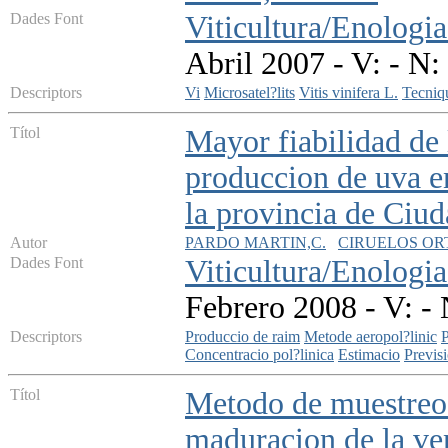
Dades Font
Viticultura/Enologia
Abril 2007 - V: - N:
Descriptors
Vi
Microsatel?lits
Vitis vinifera L.
Tecniqu
Títol
Mayor fiabilidad de 
produccion de uva en
la provincia de Ciu
Autor
PARDO MARTIN,C.
CIRUELOS ORT
Dades Font
Viticultura/Enologia
Febrero 2008 - V: - 
Descriptors
Produccio de raim
Metode aeropol?linic
P
Concentracio pol?linica
Estimacio
Previs
Títol
Metodo de muestreo 
maduracion de la ve