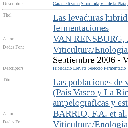
Descriptors
Caracteritzacio
Sinonimia
Via de la Plata
Títol
Las levaduras hibrid
fermentaciones
VAN RENSBURG, 
Autor
Dades Font
Viticultura/Enologia
Septiembre 2006 - V
Descriptors
Hibridacio
Llevats
Seleccio
Fermentacio
Títol
Las poblaciones de v
(Pais Vasco y La Rioj
ampelograficas y est
BARRIO, F.A. et al.
Autor
Dades Font
Viticultura/Enologia