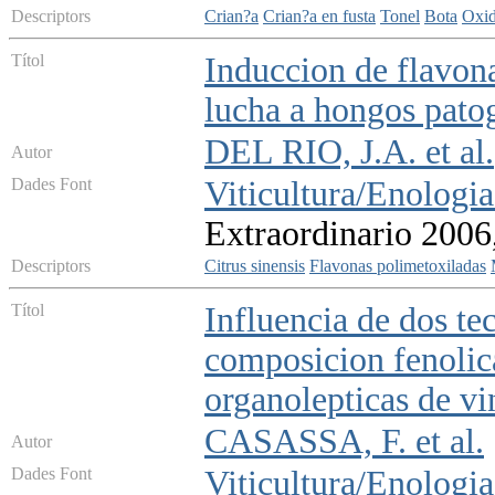
Descriptors
Crian?a
Crian?a en fusta
Tonel
Bota
Oxid
Títol
Induccion de flavona
lucha a hongos patog
DEL RIO, J.A. et al.
Autor
Dades Font
Viticultura/Enologia
Extraordinario 2006
Descriptors
Citrus sinensis
Flavonas polimetoxiladas
Títol
Influencia de dos te
composicion fenolica
organolepticas de vi
CASASSA, F. et al.
Autor
Dades Font
Viticultura/Enologia