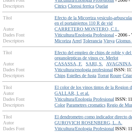
Dades Font
Viticultura/Enologia Profesional
- 2006 - 
Descriptors
Citrics
Clorosi ferrica
Quelat
Títol
Efecto de la Micorriza vesiculo-arbuscula
en el portainjertos 110 R de vid
Autor
CARRETERO MONTERO, C.L.
Dades Font
Viticultura/Enologia Profesional
- 2006 - 
Descriptors
Micoriza
Arrel
Tolerancia
Vinya
Glomus d
Títol
Efecto del empleo de chips de roble y del 
organolepticas de vinos cv. Merlot
Autor
CASASSA, F.
SARI, S.
AVAGNINA,
Dades Font
Viticultura/enologia profesional
ISSN: 113
Descriptors
Chips
Estelles de fusta
Torrat
Roure
Cria
Títol
El color de los vinos tintos de la Region 
Autor
GALLAR, I. et al.
Dades Font
Viticultura/Enologia Profesional
ISSN: 113
Descriptors
Color
Parametres cromatics
Regio de Mur
Títol
El dendrometro como indicador directo de 
Autor
GUROVICH ROSENBERG, L. A.
Dades Font
Viticultura/Enologia Profesional
ISSN: 113