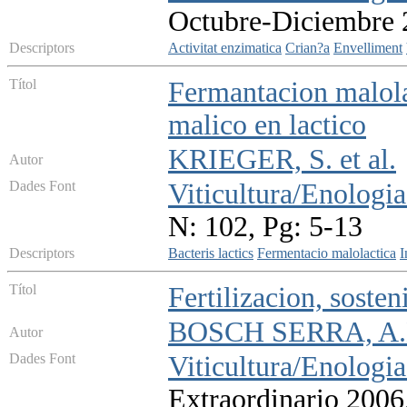
Octubre-Diciembre 2
Descriptors
Activitat enzimatica
Crian?a
Envelliment
Títol
Fermantacion malola
malico en lactico
KRIEGER, S. et al.
Autor
Dades Font
Viticultura/Enologia
N: 102, Pg: 5-13
Descriptors
Bacteris lactics
Fermentacio malolactica
I
Títol
Fertilizacion, sosten
BOSCH SERRA, A.
Autor
Dades Font
Viticultura/Enologia
Extraordinario 2006