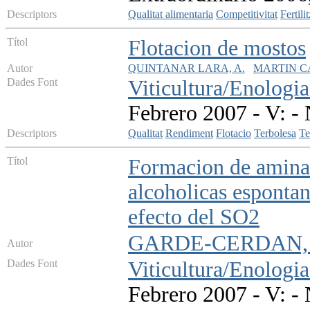
Descriptors
Qualitat alimentaria
Competitivitat
Fertili
Títol
Flotacion de mostos
Autor
QUINTANAR LARA, A.
MARTIN C
Dades Font
Viticultura/Enologia
Febrero 2007 - V: - 
Descriptors
Qualitat
Rendiment
Flotacio
Terbolesa
Te
Títol
Formacion de aminas
alcoholicas espontan
efecto del SO2
GARDE-CERDAN, T.
Autor
Dades Font
Viticultura/Enologia
Febrero 2007 - V: - 