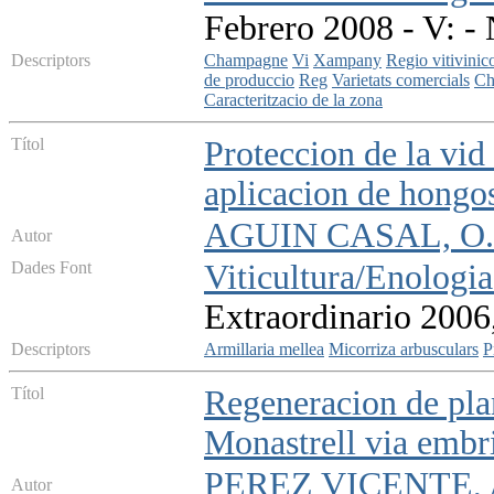
Febrero 2008 - V: - 
Descriptors
Champagne
Vi
Xampany
Regio vitivinic
de produccio
Reg
Varietats comercials
Ch
Caracteritzacio de la zona
Títol
Proteccion de la vid
aplicacion de hongo
AGUIN CASAL, O. e
Autor
Dades Font
Viticultura/Enologia
Extraordinario 2006
Descriptors
Armillaria mellea
Micorriza arbusculars
P
Títol
Regeneracion de plan
Monastrell via embr
PEREZ VICENTE, A.
Autor