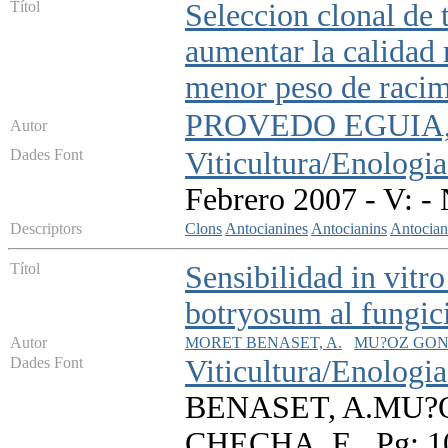
Títol
Seleccion clonal de 
aumentar la calidad 
menor peso de raci
PROVEDO EGUIA, J.
Autor
Dades Font
Viticultura/Enologia
Febrero 2007 - V: - 
Descriptors
Clons
Antocianines
Antocianins
Antocian
Títol
Sensibilidad in vitr
botryosum al fungic
Autor
MORET BENASET, A.
MU?OZ GONZ
Dades Font
Viticultura/Enologia
BENASET, A.MU?
CHECHA, E., Pg: 1