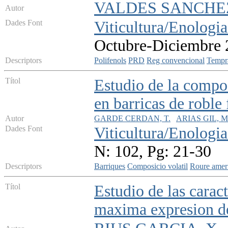
VALDES SANCHEZ, 
Autor
Dades Font
Viticultura/Enologia
Octubre-Diciembre 2
Descriptors
Polifenols
PRD
Reg convencional
Tempra
Títol
Estudio de la compos
en barricas de roble
Autor
GARDE CERDAN, T.
ARIAS GIL, M
Dades Font
Viticultura/Enologia
N: 102, Pg: 21-30
Descriptors
Barriques
Composicio volatil
Roure amer
Títol
Estudio de las caract
maxima expresion d