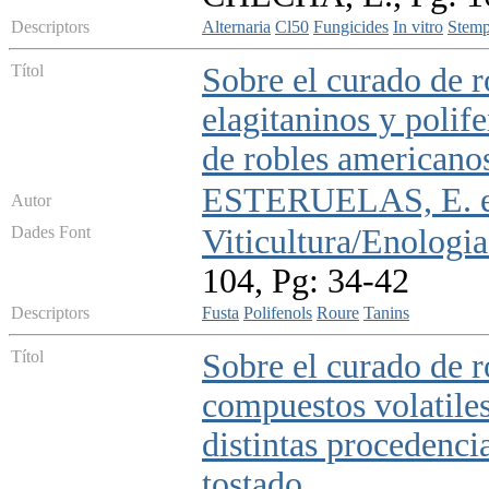
Descriptors
Alternaria
Cl50
Fungicides
In vitro
Stemp
Títol
Sobre el curado de r
elagitaninos y polif
de robles americanos
ESTERUELAS, E. et
Autor
Dades Font
Viticultura/Enologia
104, Pg: 34-42
Descriptors
Fusta
Polifenols
Roure
Tanins
Títol
Sobre el curado de r
compuestos volatile
distintas procedencia
tostado