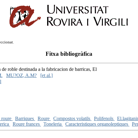
eccionat.
Fitxa bibliogràfica
de roble destinada a la fabricacion de barricas, El
.
MU?OZ, A.M?
[et al.]
l
e roure
Barriques
Roure
Compostos volatils
Polifenols
El.lagitan
erica
Roure frances
Toneleria
Caracteristiques organoleptiques
Per