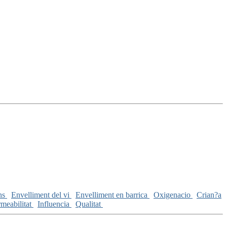
ins
Envelliment del vi
Envelliment en barrica
Oxigenacio
Crian?a
meabilitat
Influencia
Qualitat