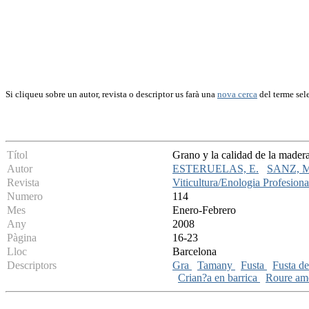
Si cliqueu sobre un autor, revista o descriptor us farà una
nova cerca
del terme sel
Títol
Grano y la calidad de la madera 
Autor
ESTERUELAS, E.
SANZ, M
Revista
Viticultura/Enologia Profesiona
Numero
114
Mes
Enero-Febrero
Any
2008
Pàgina
16-23
Lloc
Barcelona
Descriptors
Gra
Tamany
Fusta
Fusta d
Crian?a en barrica
Roure am