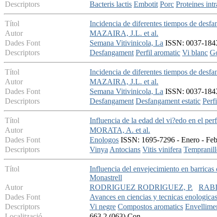
Descriptors
Bacteris lactis
Embotit
Porc
Proteines intr
Títol
Incidencia de diferentes tiempos de desfa
Autor
MAZAIRA, J.L. et al.
Dades Font
Semana Vitivinicola, La
ISSN: 0037-184X
Descriptors
Desfangament
Perfil aromatic
Vi blanc
Go
Títol
Incidencia de diferentes tiempos de desfa
Autor
MAZAIRA, J.L. et al.
Dades Font
Semana Vitivinicola, La
ISSN: 0037-184X
Descriptors
Desfangament
Desfangament estatic
Perf
Títol
Influencia de la edad del vi?edo en el pe
Autor
MORATA, A. et al.
Dades Font
Enologos
ISSN: 1695-7296 - Enero - Febr
Descriptors
Vinya
Antocians
Vitis vinifera
Tempranil
Títol
Influencia del envejecimiento en barricas 
Monastrell
Autor
RODRIGUEZ RODRIGUEZ, P.
RABI
Dades Font
Avances en ciencias y tecnicas enologica
Descriptors
Vi negre
Compostos aromatics
Envellime
Localització
663.2 (063) Con