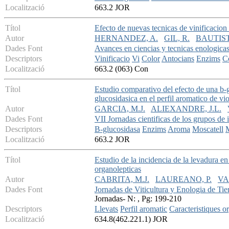
Localització
663.2 JOR
Títol
Efecto de nuevas tecnicas de vinificacion
Autor
HERNANDEZ, A.
GIL, R.
BAUTIST
Dades Font
Avances en ciencias y tecnicas enologica
Descriptors
Vinificacio
Vi
Color
Antocians
Enzims
C
Localització
663.2 (063) Con
Títol
Estudio comparativo del efecto de una b-
glucosidasica en el perfil aromatico de v
Autor
GARCIA, M.J.
ALIEXANDRE, J.L.
Dades Font
VII Jornadas cientificas de los grupos de 
Descriptors
B-glucosidasa
Enzims
Aroma
Moscatell
Localització
663.2 JOR
Títol
Estudio de la incidencia de la levadura en
organolepticas
Autor
CABRITA, M.J.
LAUREANO, P.
VA
Dades Font
Jornadas de Viticultura y Enologia de Tie
Jornadas- N: , Pg: 199-210
Descriptors
Llevats
Perfil aromatic
Caracteristiques o
Localització
634.8(462.221.1) JOR