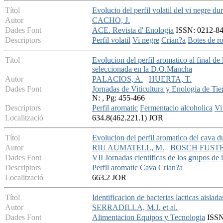
Títol
Evolucio del perfil volatil del vi negre du
Autor
CACHO, J.
Dades Font
ACE. Revista d' Enologia
ISSN: 0212-842X
Descriptors
Perfil volatil
Vi negre
Crian?a
Botes de r
Títol
Evolucion del perfil aromatico al final d
seleccionada en la D.O.Mancha
Autor
PALACIOS, A.
HUERTA, T.
Dades Font
Jornadas de Viticultura y Enologia de Tie
N: , Pg: 455-466
Descriptors
Perfil aromatic
Fermentacio alcoholica
Vi
Localització
634.8(462.221.1) JOR
Títol
Evolucion del perfil aromatico del cava d
Autor
RIU AUMATELL, M.
BOSCH FUSTE,
Dades Font
VII Jornadas cientificas de los grupos de 
Descriptors
Perfil aromatic
Cava
Crian?a
Localització
663.2 JOR
Títol
Identificacion de bacterias lacticas aislad
Autor
SERRADILLA, M.J. et al.
Dades Font
Alimentacion Equipos y Tecnologia
ISSN: