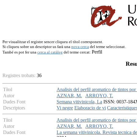
Per visualitzar el registre sencer cliqueu el títol corresponent.
Si cliqueu sobre un descriptor us farà una
nova cerca
del terme seleccionat.
Perfil
També es pot fer una
cerca al catàleg
del terme cercat:
Resu
Registres trobats:
36
Títol
Analisis del perfil aromatico de tintos po
Autor
AZNAR, M.
ARROYO, T.
Dades Font
Semana vitivinicola, La
ISSN: 0037-184X 
Descriptors
Vi negre
Elaboracio de vi
Caracteristiques
Títol
Analisis del perfil aromatico de tintos po
Autor
AZNAR, M.
ARROYO, T.
Dades Font
La semana vitivinicola. Revista tecnica del