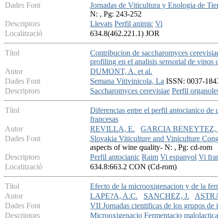
Dades Font
Jornadas de Viticultura y Enologia de Tie
N: , Pg: 243-252
Descriptors
Llevats
Perfil animic
Vi
Localització
634.8(462.221.1) JOR
Títol
Contribucion de saccharomyces cerevisiae 
profiling en el analisis sensorial de vino
Autor
DUMONT, A. et al.
Dades Font
Semana Vitivinicola, La
ISSN: 0037-184X
Descriptors
Saccharomyces cerevisiae
Perfil organole
Títol
Diferencias entre el perfil antocianico de
francesas
Autor
REVILLA, E.
GARCIA BENEYTEZ, 
Dades Font
Slovakia Viticulture and Viniculture Con
aspects of wine quality- N: , Pg: cd-rom
Descriptors
Perfil antocianic
Raim
Vi espanyol
Vi fra
Localització
634.8:663.2 CON (Cd-rom)
Títol
Efecto de la microoxigenacion y de la fer
Autor
LAPE?A, A.C.
SANCHEZ, J.
ASTRA
Dades Font
VII Jornadas cientificas de los grupos de 
Descriptors
Microoxigenacio
Fermentacio malolactic