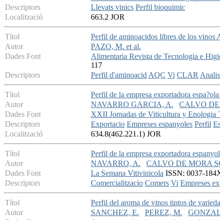
Descriptors
Llevats vinics
Perfil bioquimic
Localització
663.2 JOR
Títol
Perfil de aminoacidos libres de los vinos
Autor
PAZO, M. et al.
Dades Font
Alimentaria Revista de Tecnologia e Higi
117
Descriptors
Perfil d'aminoacid
AQC
Vi
CLAR
Analis
Títol
Perfil de la empresa exportadora espa?ol
Autor
NAVARRO GARCIA, A.
CALVO DE
Dades Font
XXII Jornadas de Viticultura y Enologia 
Descriptors
Exportacio
Empreses espanyoles
Perfil
E
Localització
634.8(462.221.1) JOR
Títol
Perfil de la empresa exportadora espanyol
Autor
NAVARRO, A.
CALVO DE MORA SC
Dades Font
La Semana Vitivinicola
ISSN: 0037-184X 
Descriptors
Comercialitzacio
Comers
Vi
Empreses ex
Títol
Perfil del aroma de vinos tintos de varied
Autor
SANCHEZ, E.
PEREZ, M.
GONZAL