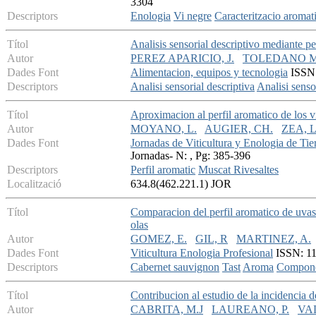
3304
Descriptors
Enologia
Vi negre
Caracteritzacio aromat
Títol
Analisis sensorial descriptivo mediante pe
Autor
PEREZ APARICIO, J.
TOLEDANO M
Dades Font
Alimentacion, equipos y tecnologia
ISSN:
Descriptors
Analisi sensorial descriptiva
Analisi senso
Títol
Aproximacion al perfil aromatico de los v
Autor
MOYANO, L.
AUGIER, CH.
ZEA, L
Dades Font
Jornadas de Viticultura y Enologia de Tie
Jornadas- N: , Pg: 385-396
Descriptors
Perfil aromatic
Muscat Rivesaltes
Localització
634.8(462.221.1) JOR
Títol
Comparacion del perfil aromatico de uvas
olas
Autor
GOMEZ, E.
GIL, R
MARTINEZ, A.
Dades Font
Viticultura Enologia Profesional
ISSN: 113
Descriptors
Cabernet sauvignon
Tast
Aroma
Componen
Títol
Contribucion al estudio de la incidencia d
Autor
CABRITA, M.J
LAUREANO, P.
VA