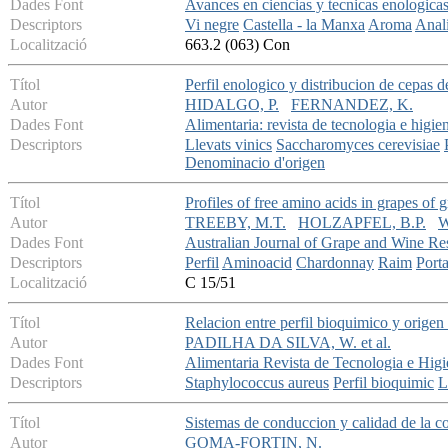
Dades Font
Avances en ciencias y tecnicas enologica
Descriptors
Vi negre
Castella - la Manxa
Aroma
Anali
Localització
663.2 (063) Con
Títol
Perfil enologico y distribucion de cepas
Autor
HIDALGO, P.
FERNANDEZ, K.
Dades Font
Alimentaria: revista de tecnologia e higie
Descriptors
Llevats vinics
Saccharomyces cerevisiae
Denominacio d'origen
Títol
Profiles of free amino acids in grapes of
Autor
TREEBY, M.T.
HOLZAPFEL, B.P.
W
Dades Font
Australian Journal of Grape and Wine Re
Descriptors
Perfil
Aminoacid
Chardonnay
Raim
Port
Localització
C 15/51
Títol
Relacion entre perfil bioquimico y origen
Autor
PADILHA DA SILVA, W. et al.
Dades Font
Alimentaria Revista de Tecnologia e Higi
Descriptors
Staphylococcus aureus
Perfil bioquimic
L
Títol
Sistemas de conduccion y calidad de la co
Autor
GOMA-FORTIN, N.