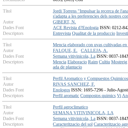
Títol
Jordi Torrens "Impulsar la recerca de l'ana
s'adapta a les preferencies dels nostres c
Autor
GIBERT, N.
Dades Font
ACE Revista d?Enologia
ISSN: 0212-842X
Descriptors
Entrevista
Qualitat de la produccio
Invest
Títol
Mencia elaborado con uvas cultivadas en v
Autor
FALQUE, E.
CALLEJA, A.
Dades Font
Semana vitivinicola, La
ISSN: 0037-184X 
Descriptors
Mencia
Elaboracio
Raim
Cultiu
Mostreig
ada de plantacio
Títol
Perfil Aromatico y Compuestos Quimicos 
Autor
RIVAS SANCHEZ, F.
Dades Font
Enologos
ISSN: 1695-7296 - Julio-Agosto
Descriptors
Perfil aromatic
Compostos quimics
Vi
And
Títol
Perfil agroclimatico
Autor
SEMANA VITIVINICOLA, LA
Dades Font
Semana vitivinicola, La
ISSN: 0037-184X 
Descriptors
Caracteritzacio del sol
Caracteritzacio agr