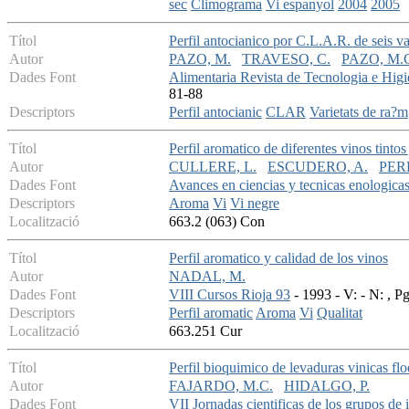
sec
Climograma
Vi espanyol
2004
2005
Títol
Perfil antocianico por C.L.A.R. de seis va
Autor
PAZO, M.
TRAVESO, C.
PAZO, M.
Dades Font
Alimentaria Revista de Tecnologia e Higi
81-88
Descriptors
Perfil antocianic
CLAR
Varietats de ra?m
Títol
Perfil aromatico de diferentes vinos tinto
Autor
CULLERE, L.
ESCUDERO, A.
PER
Dades Font
Avances en ciencias y tecnicas enologica
Descriptors
Aroma
Vi
Vi negre
Localització
663.2 (063) Con
Títol
Perfil aromatico y calidad de los vinos
Autor
NADAL, M.
Dades Font
VIII Cursos Rioja 93
- 1993 - V: - N: , P
Descriptors
Perfil aromatic
Aroma
Vi
Qualitat
Localització
663.251 Cur
Títol
Perfil bioquimico de levaduras vinicas flo
Autor
FAJARDO, M.C.
HIDALGO, P.
Dades Font
VII Jornadas cientificas de los grupos de 