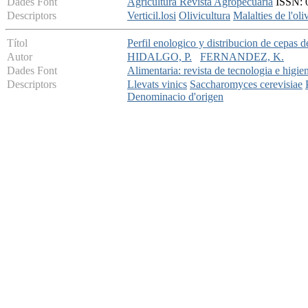
Dades Font
Agricultura Revista Agropecuaria
ISSN: 0
Descriptors
Verticil.losi
Olivicultura
Malalties de l'oli
Títol
Perfil enologico y distribucion de cepas
Autor
HIDALGO, P.
FERNANDEZ, K.
Dades Font
Alimentaria: revista de tecnologia e higie
Descriptors
Llevats vinics
Saccharomyces cerevisiae
Denominacio d'origen