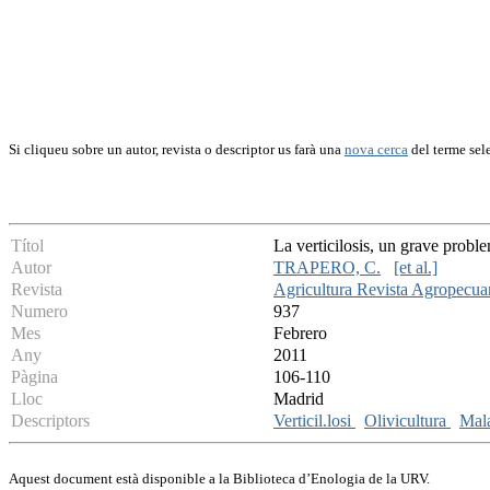
Si cliqueu sobre un autor, revista o descriptor us farà una
nova cerca
del terme sel
Títol
La verticilosis, un grave proble
Autor
TRAPERO, C.
[et al.]
Revista
Agricultura Revista Agropecua
Numero
937
Mes
Febrero
Any
2011
Pàgina
106-110
Lloc
Madrid
Descriptors
Verticil.losi
Olivicultura
Mala
Aquest document està disponible a la Biblioteca d’Enologia de la URV.