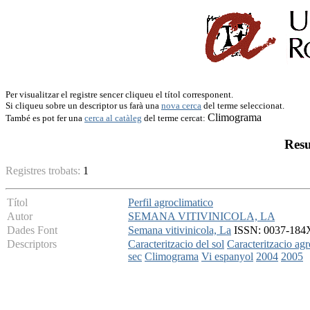
Per visualitzar el registre sencer cliqueu el títol corresponent.
Si cliqueu sobre un descriptor us farà una
nova cerca
del terme seleccionat.
Climograma
També es pot fer una
cerca al catàleg
del terme cercat:
Resu
Registres trobats:
1
Títol
Perfil agroclimatico
Autor
SEMANA VITIVINICOLA, LA
Dades Font
Semana vitivinicola, La
ISSN: 0037-184X 
Descriptors
Caracteritzacio del sol
Caracteritzacio agr
sec
Climograma
Vi espanyol
2004
2005