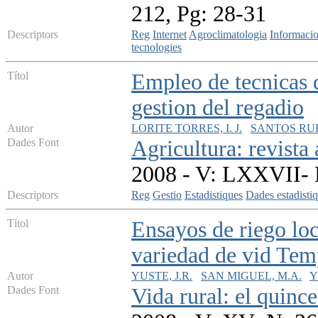
212, Pg: 28-31
Descriptors
Reg
Internet
Agroclimatologia
Informaci
tecnologies
Títol
Empleo de tecnicas d
gestion del regadio
Autor
LORITE TORRES, I. J.
SANTOS RUF
Dades Font
Agricultura: revista
2008 - V: LXXVII- 
Descriptors
Reg
Gestio
Estadistiques
Dades estadisti
Títol
Ensayos de riego loc
variedad de vid Tem
Autor
YUSTE, J.R.
SAN MIGUEL, M.A.
Y
Dades Font
Vida rural: el quinc