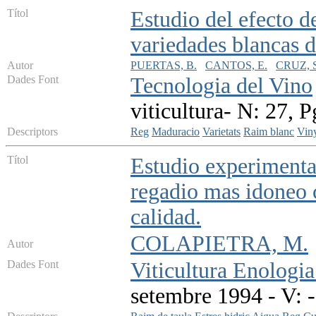
Títol
Estudio del efecto d
variedades blancas d
Autor
PUERTAS, B.
CANTOS, E.
CRUZ, S
Dades Font
Tecnologia del Vino
viticultura- N: 27, 
Descriptors
Reg
Maduracio
Varietats
Raim blanc
Vin
Títol
Estudio experimental
regadio mas idoneo 
calidad.
COLAPIETRA, M.
Autor
Dades Font
Viticultura Enologia
setembre 1994 - V: -