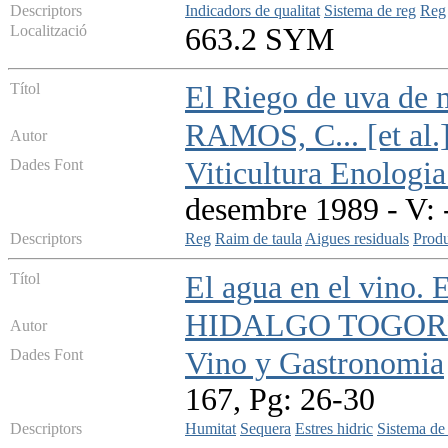
Descriptors
Indicadors de qualitat
Sistema de reg
Reg
Localització
663.2 SYM
Títol
El Riego de uva de 
RAMOS, C... [et al.
Autor
Dades Font
Viticultura Enologia
desembre 1989 - V: 
Descriptors
Reg
Raim de taula
Aigues residuals
Prod
Títol
El agua en el vino. E
HIDALGO TOGORE
Autor
Dades Font
Vino y Gastronomia
167, Pg: 26-30
Descriptors
Humitat
Sequera
Estres hidric
Sistema de