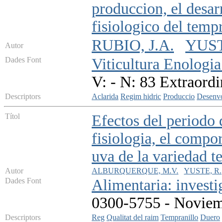
produccion, el desar
fisiologico del temp
RUBIO, J.A.
YUST
Autor
Dades Font
Viticultura Enologia
V: - N: 83 Extraordi
Descriptors
Aclarida
Regim hidric
Produccio
Desenv
Títol
Efectos del periodo d
fisiologia, el compo
uva de la variedad t
Autor
ALBURQUERQUE, M.V.
YUSTE, R.
Dades Font
Alimentaria: investi
0300-5755 - Noviemb
Descriptors
Reg
Qualitat del raim
Tempranillo
Duero