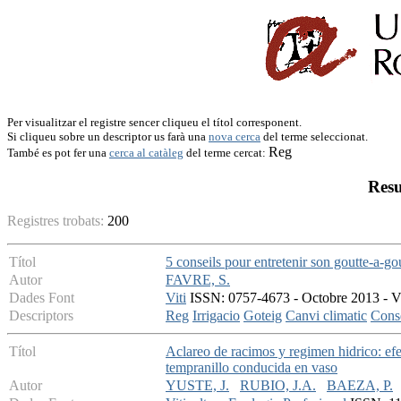
Per visualitzar el registre sencer cliqueu el títol corresponent.
Si cliqueu sobre un descriptor us farà una
nova cerca
del terme seleccionat.
Reg
També es pot fer una
cerca al catàleg
del terme cercat:
Resu
Registres trobats:
200
Títol
5 conseils pour entretenir son goutte-a-go
Autor
FAVRE, S.
Dades Font
Viti
ISSN: 0757-4673 - Octobre 2013 - V:
Descriptors
Reg
Irrigacio
Goteig
Canvi climatic
Conse
Títol
Aclareo de racimos y regimen hidrico: efec
tempranillo conducida en vaso
Autor
YUSTE, J.
RUBIO, J.A.
BAEZA, P.