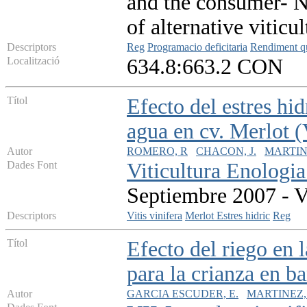
and the consumer- N:
of alternative viticu
Descriptors
Reg
Programacio deficitaria
Rendiment qu
Localització
634.8:663.2 CON
Títol
Efecto del estres hid
agua en cv. Merlot (V
Autor
ROMERO, R
CHACON, J.
MARTINE
Dades Font
Viticultura Enologia
Septiembre 2007 - V
Descriptors
Vitis vinifera
Merlot
Estres hidric
Reg
Títol
Efecto del riego en l
para la crianza en b
Autor
GARCIA ESCUDER, E.
MARTINEZ,