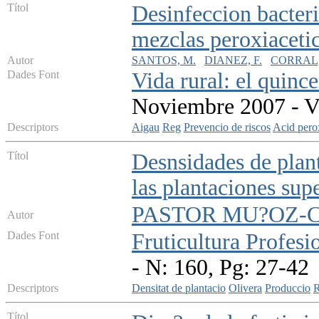
Títol
Desinfeccion bacteri
mezclas peroxiaceti
Autor
SANTOS, M.
DIANEZ, F.
CORRAL, 
Dades Font
Vida rural: el quinc
Noviembre 2007 - V
Descriptors
Aigau
Reg
Prevencio de riscos
Acid pero
Títol
Desnsidades de plant
las plantaciones sup
PASTOR MU?OZ-COB
Autor
Dades Font
Fruticultura Profesi
- N: 160, Pg: 27-42
Descriptors
Densitat de plantacio
Olivera
Produccio
R
Títol