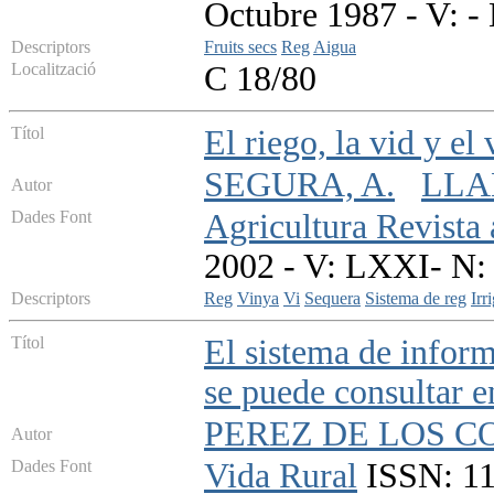
Octubre 1987 - V: - 
Descriptors
Fruits secs
Reg
Aigua
Localització
C 18/80
Títol
El riego, la vid y el
SEGURA, A.
LLA
Autor
Dades Font
Agricultura Revista
2002 - V: LXXI- N:
Descriptors
Reg
Vinya
Vi
Sequera
Sistema de reg
Irr
Títol
El sistema de inform
se puede consultar e
PEREZ DE LOS CO
Autor
Dades Font
Vida Rural
ISSN: 113