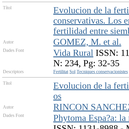
Títol
Evolucion de la fert
conservativas. Los e
fertilidad entre sie
GOMEZ, M. et al.
Autor
Dades Font
Vida Rural
ISSN: 11
N: 234, Pg: 32-35
Descriptors
Fertilitat
Sol
Tecniques conservacionistes
Títol
Evolucion de la fert
os
RINCON SANCHEZ
Autor
Dades Font
Phytoma Espa?a: la r
ISSN: 1131-8988 - M