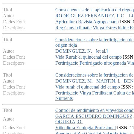
Títol
Consecuencias de la aplicacion del riego p
Autor
RODRIGUEZ FERNANDEZ, L.C.
L
Dades Font
Agricultura Revista Agropecuaria
ISSN: 0
Descriptors
Reg
Canvi climatic
Vinya
Estres hidric
E
Títol
Consideraciones sobre la fertirrigacion de
origen rioja
Autor
DOMINGUEZ, N.
[et al.]
Dades Font
Vida Rural: el quincenal del campo
ISSN: 
Descriptors
Fertirrigacio
Fertirrigacio nitrogenada
Vin
Títol
Consideraciones sobre la fertirrigacion de
Autor
DOMINGUEZ, M.
MARTIN, I.
BENI
Dades Font
Vida rural: el quincenal del campo
ISSN: 
Descriptors
Fertirrigacio
Vinya
Fertilitzant
Cultiu de l
Nutrients
Títol
Control de rendimiento en vinyedos condu
GARCIA-ESCUDERO DOMINGUEZ, 
Autor
OGUETA, O.
Dades Font
Viticultura Enologia Profesional
ISSN: 113
Descriptors
Rendiment
Reg
Qualitat
Aclarida
Vinya