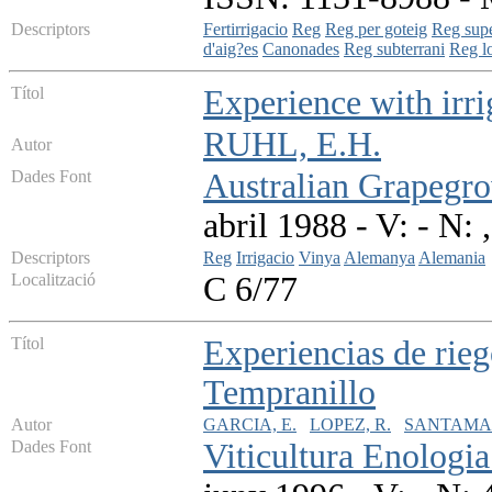
Descriptors
Fertirrigacio
Reg
Reg per goteig
Reg supe
d'aig?es
Canonades
Reg subterrani
Reg lo
Títol
Experience with irr
RUHL, E.H.
Autor
Dades Font
Australian Grapegr
abril 1988 - V: - N: 
Descriptors
Reg
Irrigacio
Vinya
Alemanya
Alemania
Localització
C 6/77
Títol
Experiencias de rieg
Tempranillo
Autor
GARCIA, E.
LOPEZ, R.
SANTAMAR
Dades Font
Viticultura Enologia