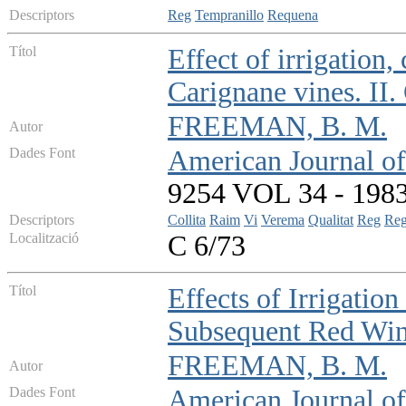
Descriptors
Reg
Tempranillo
Requena
Títol
Effect of irrigation,
Carignane vines. II.
FREEMAN, B. M.
Autor
Dades Font
American Journal of
9254 VOL 34 - 1983 
Descriptors
Collita
Raim
Vi
Verema
Qualitat
Reg
Reg
Localització
C 6/73
Títol
Effects of Irrigatio
Subsequent Red Win
FREEMAN, B. M.
Autor
Dades Font
American Journal of