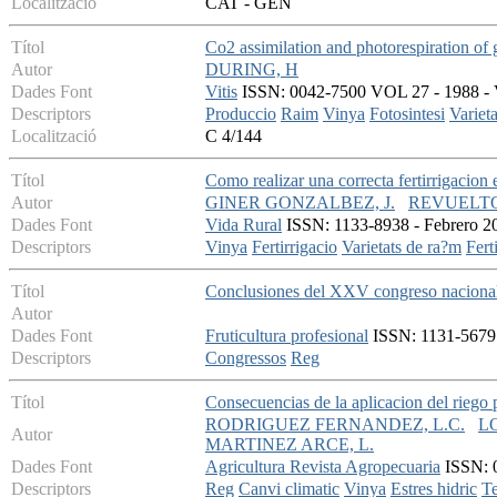
Localització
CAT - GEN
Títol
Co2 assimilation and photorespiration of 
Autor
DURING, H
Dades Font
Vitis
ISSN: 0042-7500 VOL 27 - 1988 - V
Descriptors
Produccio
Raim
Vinya
Fotosintesi
Varieta
Localització
C 4/144
Títol
Como realizar una correcta fertirrigacion
Autor
GINER GONZALBEZ, J.
REVUELTO
Dades Font
Vida Rural
ISSN: 1133-8938 - Febrero 20
Descriptors
Vinya
Fertirrigacio
Varietats de ra?m
Fert
Títol
Conclusiones del XXV congreso nacional
Autor
Dades Font
Fruticultura profesional
ISSN: 1131-5679 -
Descriptors
Congressos
Reg
Títol
Consecuencias de la aplicacion del riego p
RODRIGUEZ FERNANDEZ, L.C.
L
Autor
MARTINEZ ARCE, L.
Dades Font
Agricultura Revista Agropecuaria
ISSN: 0
Descriptors
Reg
Canvi climatic
Vinya
Estres hidric
T