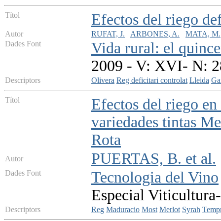
Títol
Efectos del riego de
Autor
RUFAT, J.
ARBONES, A.
MATA, M.
Dades Font
Vida rural: el quinc
2009 - V: XVI- N: 2
Descriptors
Olivera
Reg deficitari controlat
Lleida
Ga
Títol
Efectos del riego en
variedades tintas Me
Rota
PUERTAS, B. et al.
Autor
Dades Font
Tecnologia del Vino
Especial Viticultura
Descriptors
Reg
Maduracio
Most
Merlot
Syrah
Tempr