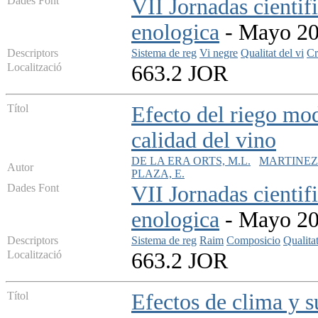
Dades Font
VII Jornadas cientif
enologica
- Mayo 200
Descriptors
Sistema de reg
Vi negre
Qualitat del vi
Cr
Localització
663.2 JOR
Títol
Efecto del riego mod
calidad del vino
DE LA ERA ORTS, M.L.
MARTINEZ 
Autor
PLAZA, E.
Dades Font
VII Jornadas cientif
enologica
- Mayo 200
Descriptors
Sistema de reg
Raim
Composicio
Qualita
Localització
663.2 JOR
Títol
Efectos de clima y s