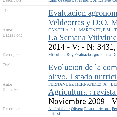
Descriptors
Raim de taula
Estres hidric
Aigua
Reg
Cu
Títol
Evaluacion agronomi
Veldeorras y D:O. M
Autor
CANCELA, J.J.
MARTINEZ, E.M.
T
Dades Font
La Semana Vitivinic
2014 - V: - N: 3431
Descriptors
Viticultura
Reg
Evaluacio agronomica
De
Títol
Evolucion de la com
olivo. Estado nutric
Autor
FERNANDEZ-HERNANDEZ, A.
BE
Dades Font
Agricultura : revist
Noviembre 2009 - V
Descriptors
Analisi foliar
Olivera
Estat nutricional
Fer
Potassi