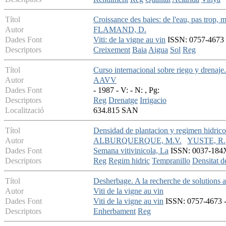
Títol
Croissance des baies: de l'eau, pas trop, m
Autor
FLAMAND, D.
Dades Font
Viti: de la vigne au vin
ISSN: 0757-4673 -
Descriptors
Creixement
Baia
Aigua
Sol
Reg
Títol
Curso internacional sobre riego y drenaje
Autor
AAVV
Dades Font
- 1987 - V: - N: , Pg:
Descriptors
Reg
Drenatge
Irrigacio
Localització
634.815 SAN
Títol
Densidad de plantacion y regimen hidric
Autor
ALBURQUERQUE, M.V.
YUSTE, R.
Dades Font
Semana vitivinicola, La
ISSN: 0037-184X 
Descriptors
Reg
Regim hidric
Tempranillo
Densitat d
Títol
Desherbage. A la recherche de solutions a
Autor
Viti de la vigne au vin
Dades Font
Viti de la vigne au vin
ISSN: 0757-4673 - 
Descriptors
Enherbament
Reg