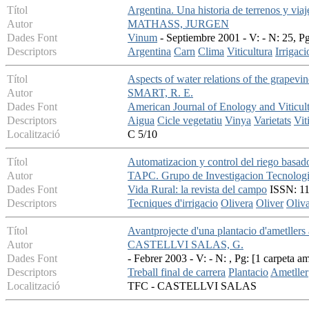
Títol
Argentina. Una historia de terrenos y viaje
Autor
MATHASS, JURGEN
Dades Font
Vinum
- Septiembre 2001 - V: - N: 25, P
Descriptors
Argentina
Carn
Clima
Viticultura
Irrigaci
Títol
Aspects of water relations of the grapevine
Autor
SMART, R. E.
Dades Font
American Journal of Enology and Viticul
Descriptors
Aigua
Cicle vegetatiu
Vinya
Varietats
Vit
Localització
C 5/10
Títol
Automatizacion y control del riego basad
Autor
TAPC. Grupo de Investigacion Tecnologic
Dades Font
Vida Rural: la revista del campo
ISSN: 11
Descriptors
Tecniques d'irrigacio
Olivera
Oliver
Oliv
Títol
Avantprojecte d'una plantacio d'ametllers 
Autor
CASTELLVI SALAS, G.
Dades Font
- Febrer 2003 - V: - N: , Pg: [1 carpeta a
Descriptors
Treball final de carrera
Plantacio
Ametller
Localització
TFC - CASTELLVI SALAS