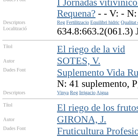
I Jornadas vitivinic
Requena?
- - V: - N: 
Descriptors
Reg
Fertilitzacio
Equilibri hidric
Qualitat 
Localització
634.8:663.2(061.3)
Títol
El riego de la vid
SOTES, V.
Autor
Dades Font
Suplemento Vida Ru
N: 41 suplemento, P
Descriptors
Vinya
Reg
Irrigacio
Aigua
Títol
El riego de los fruto
GIRONA, J.
Autor
Dades Font
Fruticultura Profesi