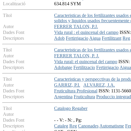
Localització
634.814 SYM
Títol
Caracteristicas de los fertilizantes usados
solidos y liquidos usados frecuentemente e
Autor
FERRER TALON, P.J.
Dades Font
Vida rural : el quincenal del campo
ISSN: 
Descriptors
Adob
Fertirrigacio
Aigua
Fertilitzant
Reg
Títol
Caracteristicas de los fertilizantes usados 
Autor
FERRER TALON, P. J.
Dades Font
Vida rural: el quincenal del campo
ISSN: 
Descriptors
Adobatge
Fertilitzacio
Fertirrigacio
Aigua
Títol
Caracteristicas y perspecctivas de la prod
Autor
GARRIZ, P.I.
ALVAREZ, J.A.
Dades Font
Fruticultura Profesional
ISSN: 1131-5660 -
Descriptors
Argentina
Fruticultura
Produccio integra
Títol
Catalogo Regaber
Autor
Dades Font
- - V: - N: , Pg:
Descriptors
Cataleg
Reg
Canonades
Automatisme
Fer