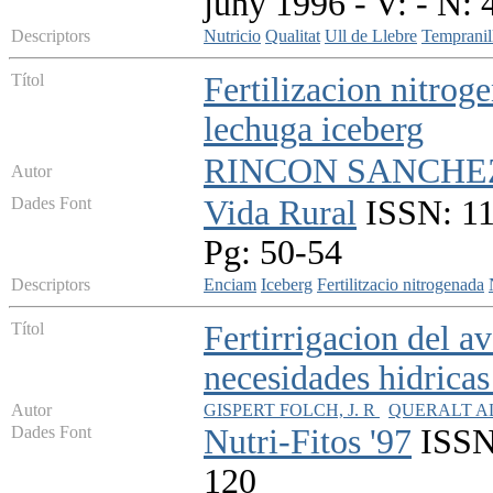
juny 1996 - V: - N: 
Descriptors
Nutricio
Qualitat
Ull de Llebre
Tempranil
Títol
Fertilizacion nitrog
lechuga iceberg
RINCON SANCHEZ
Autor
Dades Font
Vida Rural
ISSN: 113
Pg: 50-54
Descriptors
Enciam
Iceberg
Fertilitzacio nitrogenada
Títol
Fertirrigacion del a
necesidades hidricas 
Autor
GISPERT FOLCH, J. R
QUERALT AL
Dades Font
Nutri-Fitos '97
ISSN:
120