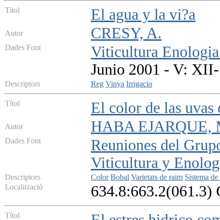
Títol
El agua y la vi?a
CRESY, A.
Autor
Dades Font
Viticultura Enologia
Junio 2001 - V: XII-
Descriptors
Reg
Vinya
Irrigacio
Títol
El color de las uvas
HABA EJARQUE, 
Autor
Dades Font
Reuniones del Grupo
Viticultura y Enolog
Descriptors
Color
Bobal
Varietats de raim
Sistema de
Localització
634.8:663.2(061.3
Títol
El estres hidrico co