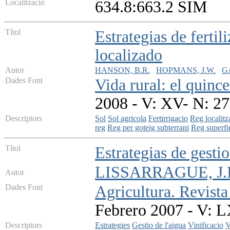
Localització
634.8:663.2 SIM
Títol
Estrategias de fertil
localizado
Autor
HANSON, B.R.
HOPMANS, J.W.
G
Dades Font
Vida rural: el quinc
2008 - V: XV- N: 27
Descriptors
Sol
Sol agricola
Fertirrigacio
Reg localitz
reg
Reg per goteig subterrani
Reg superfic
Títol
Estrategias de gesti
LISSARRAGUE, J.R.
Autor
Dades Font
Agricultura. Revista
Febrero 2007 - V: 
Descriptors
Estrategies
Gestio de l'aigua
Vinificacio
V