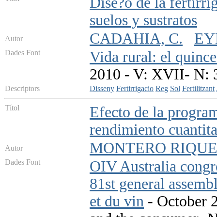
Dise?o de la fertirr
suelos y sustratos
CADAHIA, C.
EY
Autor
Dades Font
Vida rural: el quinc
2010 - V: XVII- N: 
Descriptors
Disseny
Fertirrigacio
Reg
Sol
Fertilitzant
Títol
Efecto de la program
rendimiento cuantita
MONTERO RIQUEL
Autor
Dades Font
OIV Australia congr
81st general assembl
et du vin
- October 20