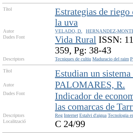
Títol
Estrategias de riego
la uva
Autor
VELADO, D.
HERNANDEZ-MONTES
Dades Font
Vida Rural
ISSN: 11
359, Pg: 38-43
Descriptors
Tecniques de cultiu
Maduracio del raim
P
Títol
Estudian un sistema 
PALOMARES, R.
Autor
Dades Font
Indicador de econom
las comarcas de Tar
Descriptors
Reg
Internet
Estalvi d'aigua
Tecnologia e
Localització
C 24/99