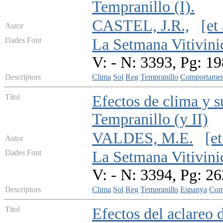
Tempranillo (I).
CASTEL, J.R.,
[et 
Autor
Dades Font
La Setmana Vitivini
V: - N: 3393, Pg: 1
Descriptors
Clima
Sol
Reg
Tempranillo
Comportamen
Títol
Efectos de clima y s
Tempranillo (y II)
VALDES, M.E.
[et
Autor
Dades Font
La Setmana Vitivini
V: - N: 3394, Pg: 2
Descriptors
Clima
Sol
Reg
Tempranillo
Espanya
Comp
Títol
Efectos del aclareo 