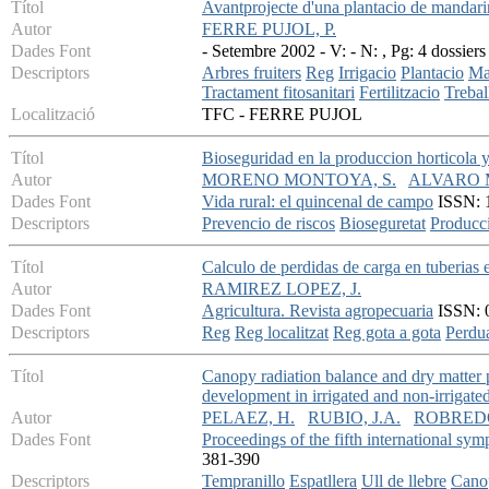
Títol
Avantprojecte d'una plantacio de mandari
Autor
FERRE PUJOL, P.
Dades Font
- Setembre 2002 - V: - N: , Pg: 4 dossiers
Descriptors
Arbres fruiters
Reg
Irrigacio
Plantacio
Ma
Tractament fitosanitari
Fertilitzacio
Trebal
Localització
TFC - FERRE PUJOL
Títol
Bioseguridad en la produccion horticola 
Autor
MORENO MONTOYA, S.
ALVARO M
Dades Font
Vida rural: el quincenal de campo
ISSN: 1
Descriptors
Prevencio de riscos
Bioseguretat
Producci
Títol
Calculo de perdidas de carga en tuberias e
Autor
RAMIREZ LOPEZ, J.
Dades Font
Agricultura. Revista agropecuaria
ISSN: 0
Descriptors
Reg
Reg localitzat
Reg gota a gota
Perdua
Títol
Canopy radiation balance and dry matter p
development in irrigated and non-irrigate
Autor
PELAEZ, H.
RUBIO, J.A.
ROBREDO
Dades Font
Proceedings of the fifth international s
381-390
Descriptors
Tempranillo
Espatllera
Ull de llebre
Cano