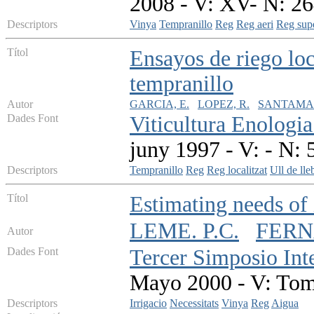
2008 - V: XV- N: 26
Descriptors
Vinya
Tempranillo
Reg
Reg aeri
Reg supe
Títol
Ensayos de riego loc
tempranillo
Autor
GARCIA, E.
LOPEZ, R.
SANTAMAR
Dades Font
Viticultura Enologia
juny 1997 - V: - N: 
Descriptors
Tempranillo
Reg
Reg localitzat
Ull de lle
Títol
Estimating needs of 
LEME. P.C.
FERN
Autor
Dades Font
Tercer Simposio Inte
Mayo 2000 - V: Tomo
Descriptors
Irrigacio
Necessitats
Vinya
Reg
Aigua