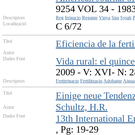
9254 VOL 34 - 1983 
Descriptors
Reg
Irrigacio
Regatge
Vinya
Sira
Syrah
P
Localització
C 6/72
Títol
Eficiencia de la fert
Autor
Dades Font
Vida rural: el quinc
2009 - V: XVI- N: 2
Descriptors
Fertirrigacio
Fertilitzacio
Adobatge
Aigua
Títol
Einige neue Tenden
Schultz, H.R.
Autor
Dades Font
13th International
, Pg: 19-29