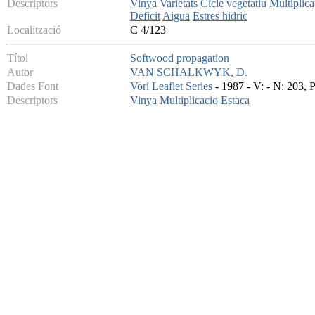
Descriptors
Vinya
Varietats
Cicle vegetatiu
Multiplica
Deficit
Aigua
Estres hidric
Localització
C 4/123
Títol
Softwood propagation
Autor
VAN SCHALKWYK, D.
Dades Font
Vori Leaflet Series
- 1987 - V: - N: 203, 
Descriptors
Vinya
Multiplicacio
Estaca