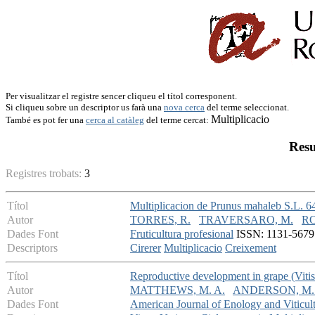
Per visualitzar el registre sencer cliqueu el títol corresponent.
Si cliqueu sobre un descriptor us farà una
nova cerca
del terme seleccionat.
Multiplicacio
També es pot fer una
cerca al catàleg
del terme cercat:
Resu
Registres trobats:
3
Títol
Multiplicacion de Prunus mahaleb S.L. 64
Autor
TORRES, R.
TRAVERSARO, M.
RO
Dades Font
Fruticultura profesional
ISSN: 1131-5679 -
Descriptors
Cirerer
Multiplicacio
Creixement
Títol
Reproductive development in grape (Vitis 
Autor
MATTHEWS, M. A.
ANDERSON, M.
Dades Font
American Journal of Enology and Viticul