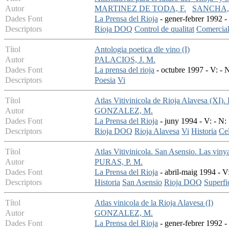
Autor
MARTINEZ DE TODA, F.
SANCHA, 
Dades Font
La Prensa del Rioja
- gener-febrer 1992 -
Descriptors
Rioja DOQ
Control de qualitat
Comercial
Títol
Antologia poetica dle vino (I)
Autor
PALACIOS, J. M.
Dades Font
La prensa del rioja
- octubre 1997 - V: - 
Descriptors
Poesia
Vi
Títol
Atlas Vitivinicola de Rioja Alavesa (XI). 
Autor
GONZALEZ, M.
Dades Font
La Prensa del Rioja
- juny 1994 - V: - N:
Descriptors
Rioja DOQ
Rioja Alavesa
Vi
Historia
Cel
Títol
Atlas Vitivinicola. San Asensio. Las viny
Autor
PURAS, P. M.
Dades Font
La Prensa del Rioja
- abril-maig 1994 - V
Descriptors
Historia
San Asensio
Rioja DOQ
Superfi
Títol
Atlas vinicola de la Rioja Alavesa (I)
Autor
GONZALEZ, M.
Dades Font
La Prensa del Rioja
- gener-febrer 1992 -