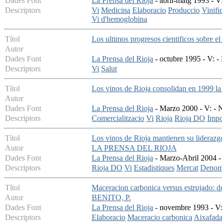
Dades Font
La Prensa del Rioja
- abril-maig 1993 - V
Descriptors
Vi
Medicina
Elaboracio
Produccio
Vinifi
Vi d'hemoglobina
Títol
Los ultimos progresos cientificos sobre el
Autor
Dades Font
La Prensa del Rioja
- octubre 1995 - V: -
Descriptors
Vi
Salut
Títol
Los vinos de Rioja consolidan en 1999 la 
Autor
Dades Font
La Prensa del Rioja
- Marzo 2000 - V: - 
Descriptors
Comercialitzacio
Vi
Rioja
Rioja DO
Impo
Títol
Los vinos de Rioja mantienen su liderazg
Autor
LA PRENSA DEL RIOJA
Dades Font
La Prensa del Rioja
- Marzo-Abril 2004 - 
Descriptors
Rioja DO
Vi
Estadistiques
Mercat
Denomi
Títol
Maceracion carbonica versus estrujado: do
Autor
BENITO, P.
Dades Font
La Prensa del Rioja
- novembre 1993 - V:
Descriptors
Elaboracio
Maceracio carbonica
Aixafad