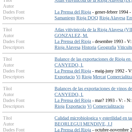
Títol
Atlas vitivinicola de la Rioja Alavesa (I
Autor
Dades Font
La Prensa del Rioja
- gener-febrer 1994 - 
Descriptors
Samaniego
Rioja DOQ
Rioja Alavesa
Em
Títol
Atlas vitivinicola de la Rioja Alavesa (V
Autor
GONZALEZ, M.
Dades Font
La Prensa del Rioja
- desembre 1993 - V: 
Descriptors
Rioja Alavesa
Historia
Geografia
Viticult
Títol
Balance de las exportaciones de Rioja en
Autor
CANYEDO, I.
Dades Font
La Prensa del Rioja
- maig-juny 1992 - V:
Descriptors
Exportacio
Vi
Rioja
Mercat
Comercialitz
Títol
Balances de las exportaciones de vinos d
Autor
CANYEDO, I.
Dades Font
La Prensa del Rioja
- mar? 1993 - V: - N:
Descriptors
Rioja
Exportacio
Vi
Comercialitzacio
Títol
Calidad microbiologica y esterilidad en t
Autor
BEORLEGUI MENDIVE, J.J
Dades Font
La Prensa del Rioja
- octubre-novembre 2