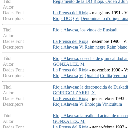
Títol
Reglamento de la DO Rioja, Orden 2 Juni
Autor
Dades Font
La Prensa del Rioja
- maig-juny 1991 - V:
Descriptors
Rioja DOQ
Vi
Denominacio d'origen qual
Títol
Rioja Alavesa, los vinos de Euskadi
Autor
Dades Font
La Prensa del Rioja
- desembre 1990 - V: 
Descriptors
Rioja Alavesa
Vi
Raim negre
Raim blanc
Títol
Rioja Alavesa: cosecha de gran calidad 
Autor
GONZALEZ, M.
Dades Font
La Prensa del Rioja
- novembre 1990 - V: 
Descriptors
Rioja Alavesa
Vi
Qualitat
Collita
Verema
Títol
Rioja Alavesa: la desconocida de Euskadi
Autor
GOIRIGOLZARRI, X.
Dades Font
La Prensa del Rioja
- gener-febrer 1993 - 
Descriptors
Rioja Alavesa
Vi
Enologia
Vinicultura
Títol
Rioja Alavesa: la realidad actual de una 
Autor
GONZALEZ, M.
Dades Font
La Prensa del Rioja
- gener-febrer 1993 -