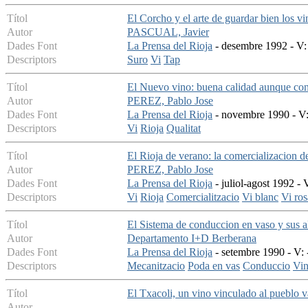
Títol
El Corcho y el arte de guardar bien los vi
Autor
PASCUAL, Javier
Dades Font
La Prensa del Rioja
- desembre 1992 - V: 
Descriptors
Suro
Vi
Tap
Títol
El Nuevo vino: buena calidad aunque con
Autor
PEREZ, Pablo Jose
Dades Font
La Prensa del Rioja
- novembre 1990 - V: 
Descriptors
Vi
Rioja
Qualitat
Títol
El Rioja de verano: la comercializacion d
Autor
PEREZ, Pablo Jose
Dades Font
La Prensa del Rioja
- juliol-agost 1992 - 
Descriptors
Vi
Rioja
Comercialitzacio
Vi blanc
Vi ros
Títol
El Sistema de conduccion en vaso y sus a
Autor
Departamento I+D Berberana
Dades Font
La Prensa del Rioja
- setembre 1990 - V: 
Descriptors
Mecanitzacio
Poda en vas
Conduccio
Vi
Títol
El Txacoli, un vino vinculado al pueblo 
Autor