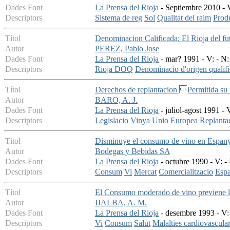
Dades Font
La Prensa del Rioja
- Septiembre 2010 - V
Descriptors
Sistema de reg
Sol
Qualitat del raim
Prod
Títol
Denominacion Calificada: El Rioja del fu
Autor
PEREZ, Pablo Jose
Dades Font
La Prensa del Rioja
- mar? 1991 - V: - N:
Descriptors
Rioja DOQ
Denominacio d'origen qualifi
Títol
Derechos de replantacion Permitida su 
Autor
BARO, A. J.
Dades Font
La Prensa del Rioja
- juliol-agost 1991 - 
Descriptors
Legislacio
Vinya
Unio Europea
Replanta
Títol
Disminuye el consumo de vino en Espan
Autor
Bodegas y Bebidas SA
Dades Font
La Prensa del Rioja
- octubre 1990 - V: -
Descriptors
Consum
Vi
Mercat
Comercialitzacio
Esp
Títol
El Consumo moderado de vino previene l
Autor
IJALBA, A. M.
Dades Font
La Prensa del Rioja
- desembre 1993 - V: 
Descriptors
Vi
Consum
Salut
Malalties cardiovascula