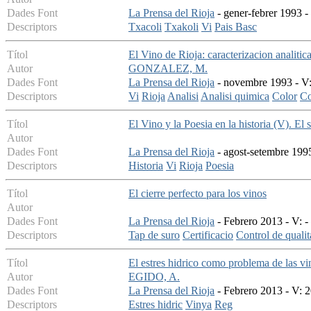
Dades Font
La Prensa del Rioja
- gener-febrer 1993 - 
Descriptors
Txacoli
Txakoli
Vi
Pais Basc
Títol
El Vino de Rioja: caracterizacion analitic
Autor
GONZALEZ, M.
Dades Font
La Prensa del Rioja
- novembre 1993 - V:
Descriptors
Vi
Rioja
Analisi
Analisi quimica
Color
Co
Títol
El Vino y la Poesia en la historia (V). El 
Autor
Dades Font
La Prensa del Rioja
- agost-setembre 1995
Descriptors
Historia
Vi
Rioja
Poesia
Títol
El cierre perfecto para los vinos
Autor
Dades Font
La Prensa del Rioja
- Febrero 2013 - V: -
Descriptors
Tap de suro
Certificacio
Control de qualit
Títol
El estres hidrico como problema de las vi
Autor
EGIDO, A.
Dades Font
La Prensa del Rioja
- Febrero 2013 - V: 2
Descriptors
Estres hidric
Vinya
Reg