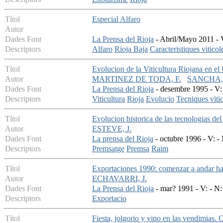
Títol
Especial Alfaro
Autor
Dades Font
La Prensa del Rioja
- Abril/Mayo 2011 - V
Descriptors
Alfaro
Rioja Baja
Caracteristiques viticol
Títol
Evolucion de la Viticultura Riojana en e
Autor
MARTINEZ DE TODA, F.
SANCHA, 
Dades Font
La Prensa del Rioja
- desembre 1995 - V: 
Descriptors
Viticultura
Rioja
Evolucio
Tecniques viti
Títol
Evolucion historica de las tecnologias de
Autor
ESTEVE, J.
Dades Font
La prensa del Rioja
- octubre 1996 - V: -
Descriptors
Premsatge
Premsa
Raim
Títol
Exportaciones 1990: comenzar a andar ha
Autor
ECHAVARRI, J.
Dades Font
La Prensa del Rioja
- mar? 1991 - V: - N: 
Descriptors
Exportacio
Títol
Fiesta, jolgorio y vino en las vendimias. 