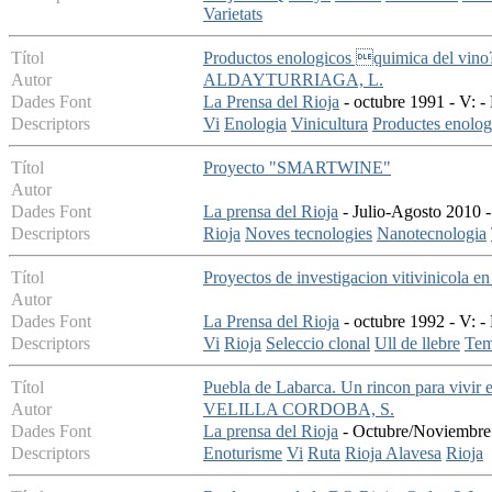
Varietats
Títol
Productos enologicos quimica del vino
Autor
ALDAYTURRIAGA, L.
Dades Font
La Prensa del Rioja
- octubre 1991 - V: -
Descriptors
Vi
Enologia
Vinicultura
Productes enolog
Títol
Proyecto "SMARTWINE"
Autor
Dades Font
La prensa del Rioja
- Julio-Agosto 2010 -
Descriptors
Rioja
Noves tecnologies
Nanotecnologia
Títol
Proyectos de investigacion vitivinicola en
Autor
Dades Font
La Prensa del Rioja
- octubre 1992 - V: -
Descriptors
Vi
Rioja
Seleccio clonal
Ull de llebre
Tem
Títol
Puebla de Labarca. Un rincon para vivir e
Autor
VELILLA CORDOBA, S.
Dades Font
La prensa del Rioja
- Octubre/Noviembre 
Descriptors
Enoturisme
Vi
Ruta
Rioja Alavesa
Rioja