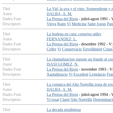
Títol
La Vid, la uva y el vino. Sorprendente y 
Autor
IJALBA, A. M.
Dades Font
La Prensa del Rioja
- juliol-agost 1991 - 
Descriptors
Vinya
Raim
Vi
Medicina
Salut
Agras
Pan
Títol
La bodega en casa: consejos utiles
Autor
FERNANDEZ, L.
Dades Font
La Prensa del Rioja
- desembre 1992 - V: 
Descriptors
Celler
Vi
Conservacio
Envelliment
Crian
Títol
La chaptalizacion supone un fraude al c
Autor
ISASI GOMEZ, N.
Dades Font
La Prensa del Rioja
- novembre 1993 - V: 
Descriptors
Xaptalitzacio
Vi
Excedent
Legislacio
Fra
Títol
La comarca del Alto Najerilla zona de ros
Autor
IJALBA, A. M.
Dades Font
La Prensa del Rioja
- juliol-agost 1994 - 
Descriptors
Vi rosat
Claret
Alto Najerilla
Denominacio
Títol
La decada prodigiosa