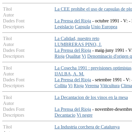
Títol
La CEE prohibe el uso de capsulas de plo
Autor
Dades Font
La Prensa del Rioja
- octubre 1991 - V: -
Descriptors
Legislacio
Capsula
Unio Europea
Títol
La Calidad, nuestro reto
Autor
LUMBRERAS PINO, J.
Dades Font
La Prensa del Rioja
- maig-juny 1991 - V:
Descriptors
Rioja
Qualitat
Vi
Denominacio d'origen qu
Títol
La Cosecha 1991 : previsiones optimistas
Autor
IJALBA, A. M.
Dades Font
La Prensa del Rioja
- setembre 1991 - V: 
Descriptors
Collita
Vi
Rioja
Verema
Viticultura
Clima
Títol
La Decantacion de los vinos en la mesa
Autor
Dades Font
La Prensa del Rioja
- novembre-desembre 
Descriptors
Decantacio
Vi negre
Títol
La Industria corchera de Catalunya