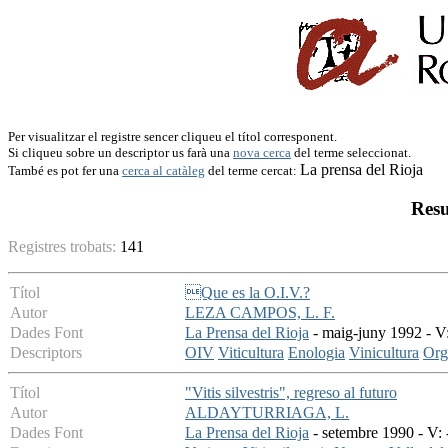
Per visualitzar el registre sencer cliqueu el títol corresponent.
Si cliqueu sobre un descriptor us farà una
nova cerca
del terme seleccionat.
La prensa del Rioja
També es pot fer una
cerca al catàleg
del terme cercat:
Resu
Registres trobats:
141
Títol
Que es la O.I.V.?
Autor
LEZA CAMPOS, L. F.
Dades Font
La Prensa del Rioja
- maig-juny 1992 - V:
Descriptors
OIV
Viticultura
Enologia
Vinicultura
Org
Títol
"Vitis silvestris", regreso al futuro
Autor
ALDAYTURRIAGA, L.
Dades Font
La Prensa del Rioja
- setembre 1990 - V: 