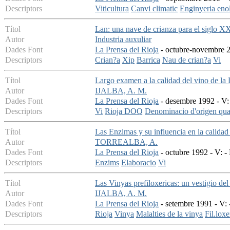
Descriptors
Viticultura
Canvi climatic
Enginyeria eno
Títol
Lan: una nave de crianza para el siglo X
Autor
Industria auxuliar
Dades Font
La Prensa del Rioja
- octubre-novembre 2
Descriptors
Crian?a
Xip
Barrica
Nau de crian?a
Vi
Títol
Largo examen a la calidad del vino de la
Autor
IJALBA, A. M.
Dades Font
La Prensa del Rioja
- desembre 1992 - V: 
Descriptors
Vi
Rioja DOQ
Denominacio d'origen qual
Títol
Las Enzimas y su influencia en la calidad
Autor
TORREALBA, A.
Dades Font
La Prensa del Rioja
- octubre 1992 - V: -
Descriptors
Enzims
Elaboracio
Vi
Títol
Las Vinyas prefiloxericas: un vestigio de
Autor
IJALBA, A. M.
Dades Font
La Prensa del Rioja
- setembre 1991 - V: 
Descriptors
Rioja
Vinya
Malalties de la vinya
Fil.loxe