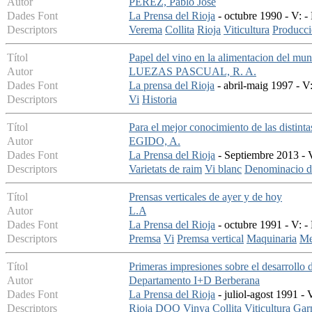
Autor
PEREZ, Pablo Jose
Dades Font
La Prensa del Rioja
- octubre 1990 - V: -
Descriptors
Verema
Collita
Rioja
Viticultura
Producci
Títol
Papel del vino en la alimentacion del mu
Autor
LUEZAS PASCUAL, R. A.
Dades Font
La prensa del Rioja
- abril-maig 1997 - V
Descriptors
Vi
Historia
Títol
Para el mejor conocimiento de las distint
Autor
EGIDO, A.
Dades Font
La Prensa del Rioja
- Septiembre 2013 - V
Descriptors
Varietats de raim
Vi blanc
Denominacio d'
Títol
Prensas verticales de ayer y de hoy
Autor
L.A
Dades Font
La Prensa del Rioja
- octubre 1991 - V: -
Descriptors
Premsa
Vi
Premsa vertical
Maquinaria
Me
Títol
Primeras impresiones sobre el desarrollo 
Autor
Departamento I+D Berberana
Dades Font
La Prensa del Rioja
- juliol-agost 1991 - 
Descriptors
Rioja DOQ
Vinya
Collita
Viticultura
Gar