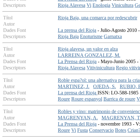
Descriptors
Rioja Alavesa
Vi
Enologia
Vinicultura
Ge
Títol
Rioja Baja, una comarca por redescubrir
Autor
Dades Font
La prensa del Rioja
- Julio-Agosto 2010 -
Descriptors
Rioja Baja
Enoturisme
Garnatxa
Títol
Rioja alavesa, un valor en alza
Autor
LARREINA GONZALEZ, M.
Dades Font
La Prensa del Rioja
- Mayo-Junio 2005 - V
Descriptors
Rioja Alavesa
Vitivinicultura
Regio vitivi
Títol
Roble espa?ol: una alternativa para la cri
Autor
MARTINEZ, J.
OJEDA, S.
RUBIO, P
Dades Font
La prensa del Rioja
ISSN: LO-588-1985 - 
Descriptors
Roure
Roure espanyol
Barrica de roure
V
Títol
Robles y vino: matrimonio de convenienc
Autor
MAGRENYAN, A.
MAGRENYAN, T
Dades Font
La Prensa del Rioja
- novembre 1993 - V:
Descriptors
Roure
Vi
Fusta
Conservacio
Botes
Crian