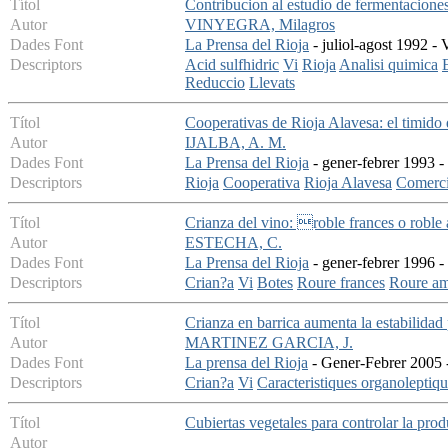
Títol
Contribucion al estudio de fermentaciones
Autor
VINYEGRA, Milagros
Dades Font
La Prensa del Rioja
- juliol-agost 1992 - 
Descriptors
Acid sulfhidric
Vi
Rioja
Analisi quimica
Reduccio
Llevats
Títol
Cooperativas de Rioja Alavesa: el timido
Autor
IJALBA, A. M.
Dades Font
La Prensa del Rioja
- gener-febrer 1993 -
Descriptors
Rioja
Cooperativa
Rioja Alavesa
Comerci
Títol
Crianza del vino: roble frances o roble
Autor
ESTECHA, C.
Dades Font
La Prensa del Rioja
- gener-febrer 1996 - 
Descriptors
Crian?a
Vi
Botes
Roure frances
Roure am
Títol
Crianza en barrica aumenta la estabilidad 
Autor
MARTINEZ GARCIA, J.
Dades Font
La prensa del Rioja
- Gener-Febrer 2005 -
Descriptors
Crian?a
Vi
Caracteristiques organoleptiq
Títol
Cubiertas vegetales para controlar la prod
Autor