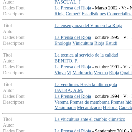
Autor
PASCUAL, J.
Dades Font
La Prensa del Rioja
- Marzo 2002 - V: - N
Descriptors
Rioja
Comer?
Estadistiques
Comercialitz
Títol
La ensenyanza del Vino en La Rioja
Autor
Dades Font
La Prensa del Rioja
- octubre 1995 - V: -
Descriptors
Enologia
Vinicultura
Rioja
Estudi
Títol
La tecnica al servicio de la calidad
Autor
BENITO, P.
Dades Font
La Prensa del Rioja
- octubre 1991 - V: -
Descriptors
Vinya
Vi
Maduracio
Verema
Rioja
Qualit
Títol
La vendimia. Hasta la ultima gota
Autor
IJALBA, A.M.
Dades Font
La Prensa del Rioja
- octubre 1994 - V: -
Descriptors
Verema
Premsa de membrana
Premsa hid
Maquinaria
Mecanitzacio
Historia
Caracte
Títol
La viticultura ante el cambio climatico
Autor
Dades Font
La Prensa del Rioja
- Septiembre 2010 - V