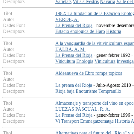
Descriptors
Varietats
Vitis silvestris
Navarra
Valle del
Títol
1982: La fundacion de la Estacion Enolo
Autor
VERDE, A.
Dades Font
La Prensa del Rioja
- novembre-desembre 
Descriptors
Estacio enologica de Haro
Historia
Títol
A la vanguardia de la vitivinicultura espa
Autor
IJALBA, A. M.
Dades Font
La Prensa del Rioja
- gener-febrer 1992 -
Descriptors
Viticultura
Enologia
Vinicultura
Investiga
Títol
Aldeanueva de Ebro rompe topicos
Autor
Dades Font
La prensa del Rioja
- Julio-Agosto 2010 -
Descriptors
Rioja baja
Enoturisme
Tempranillo
Títol
Almacenaje y transporte del vino en epoc
Autor
LUEZAS PASCUAL, R. A.
Dades Font
La Prensa del Rioja
- gener-febrer 1996 -
Descriptors
Vi
Transport
Emmagatzematge
Historia
A
Títol
Alternativas para el futuro del "Rioja" y