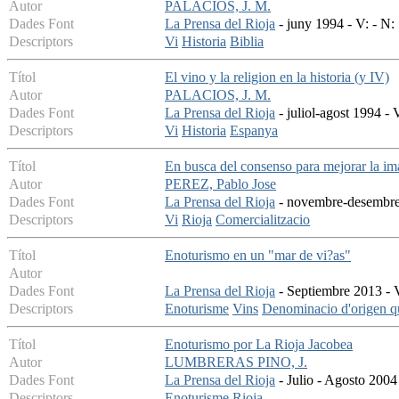
Autor
PALACIOS, J. M.
Dades Font
La Prensa del Rioja
- juny 1994 - V: - N:
Descriptors
Vi
Historia
Biblia
Títol
El vino y la religion en la historia (y IV)
Autor
PALACIOS, J. M.
Dades Font
La Prensa del Rioja
- juliol-agost 1994 - 
Descriptors
Vi
Historia
Espanya
Títol
En busca del consenso para mejorar la im
Autor
PEREZ, Pablo Jose
Dades Font
La Prensa del Rioja
- novembre-desembre 
Descriptors
Vi
Rioja
Comercialitzacio
Títol
Enoturismo en un "mar de vi?as"
Autor
Dades Font
La Prensa del Rioja
- Septiembre 2013 - V
Descriptors
Enoturisme
Vins
Denominacio d'origen qu
Títol
Enoturismo por La Rioja Jacobea
Autor
LUMBRERAS PINO, J.
Dades Font
La Prensa del Rioja
- Julio - Agosto 2004
Descriptors
Enoturisme
Rioja