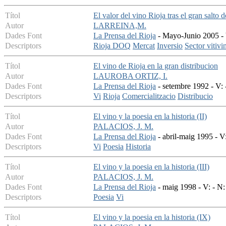
Títol
El valor del vino Rioja tras el gran salt
Autor
LARREINA,M.
Dades Font
La Prensa del Rioja
- Mayo-Junio 2005 - 
Descriptors
Rioja DOQ
Mercat
Inversio
Sector vitivi
Títol
El vino de Rioja en la gran distribucion
Autor
LAUROBA ORTIZ, I.
Dades Font
La Prensa del Rioja
- setembre 1992 - V: 
Descriptors
Vi
Rioja
Comercialitzacio
Distribucio
Títol
El vino y la poesia en la historia (II)
Autor
PALACIOS, J. M.
Dades Font
La Prensa del Rioja
- abril-maig 1995 - V:
Descriptors
Vi
Poesia
Historia
Títol
El vino y la poesia en la historia (III)
Autor
PALACIOS, J. M.
Dades Font
La Prensa del Rioja
- maig 1998 - V: - N:
Descriptors
Poesia
Vi
Títol
El vino y la poesia en la historia (IX)