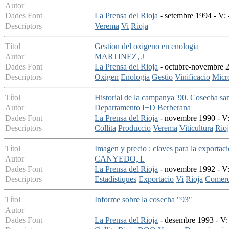
Autor
Dades Font
La Prensa del Rioja
- setembre 1994 - V: 
Descriptors
Verema
Vi
Rioja
Títol
Gestion del oxigeno en enologia
Autor
MARTINEZ, J
Dades Font
La Prensa del Rioja
- octubre-novembre 20
Descriptors
Oxigen
Enologia
Gestio
Vinificacio
Micr
Títol
Historial de la campanya '90. Cosecha san
Autor
Departamento I+D Berberana
Dades Font
La Prensa del Rioja
- novembre 1990 - V: 
Descriptors
Collita
Produccio
Verema
Viticultura
Rio
Títol
Imagen y precio : claves para la exportac
Autor
CANYEDO, I.
Dades Font
La Prensa del Rioja
- novembre 1992 - V: 
Descriptors
Estadistiques
Exportacio
Vi
Rioja
Comerci
Títol
Informe sobre la cosecha "93"
Autor
Dades Font
La Prensa del Rioja
- desembre 1993 - V: 