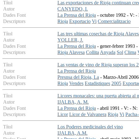
Títol
Las exportaciones de Rioja continuan cre
Autor
CANYEDO, I.
Dades Font
La Prensa del Rioja
- octubre 1992 - V: -
Descriptors
Rioja
Exportacio
Vi
Comercialitzacio
Títol
Las tres ultimas cosechas de Rioja Alaves
Autor
YOLLER, J.
Dades Font
La Prensa del Rioja
- gener-febrer 1993 -
Descriptors
Rioja Alavesa
Collita
Anyada
Sol
Clima
Títol
Las ventas de vino de Rioja superan los 2
Autor
La Prensa del Rioja
Dades Font
Presnsa del Rioja, La
- Marzo-Abril 2006 
Descriptors
Rioja
Vendes
Estadistiques
2005
Exporta
Títol
Licores monacales: una puerta abierta al 
Autor
IJALBA, A. M.
Dades Font
La Prensa del Rioja
- abril 1991 - V: - N:
Descriptors
Licor
Licor de Valvanera
Rioja
Vi
Pacha
Títol
Los Poderes medicinales del vino
Autor
IJALBA, A.M.