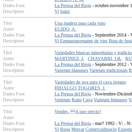
Dades Font
La Prensa del Rioja
- octubre-novembre 19
Descriptors
Vi
Salut
Títol
Una madera para cada vino
Autor
EGIDO, A.
Dades Font
La Prensa del Rioja
- Septiembre 2014 - V
Descriptors
Vi
Emmagatzematge de vins
Bota de fust
Títol
Variedades blancas minoritarias y tradici
Autor
MARTINEZ, J.
CHAVARRI, J.B.
RU
Dades Font
La Prensa del Rioja
- Septiembre 2012 - V
Descriptors
Varietats blanques
Varietats tradicionals
R
Títol
Variedades de uva para el cava riojano
Autor
HIDALGO TOGORES, J.
Dades Font
La Prensa del Rioja
- Noviembre-Diciembr
Descriptors
Varietats
Raim
Cava
Varietats blanques
V
Títol
Vendes, A que precio?
Autor
Dades Font
La Prensa del Rioja
- mar? 1992 - V: - N:
Descriptors
Vi
Rioja
Mercat
Comercialitzacio
Export