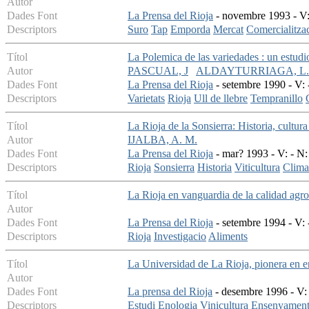
Autor
Dades Font
La Prensa del Rioja
- novembre 1993 - V:
Descriptors
Suro
Tap
Emporda
Mercat
Comercialitza
Títol
La Polemica de las variedades : un estudio
Autor
PASCUAL, J
ALDAYTURRIAGA, L.
Dades Font
La Prensa del Rioja
- setembre 1990 - V: 
Descriptors
Varietats
Rioja
Ull de llebre
Tempranillo
Títol
La Rioja de la Sonsierra: Historia, cultura 
Autor
IJALBA, A. M.
Dades Font
La Prensa del Rioja
- mar? 1993 - V: - N:
Descriptors
Rioja
Sonsierra
Historia
Viticultura
Clima
Títol
La Rioja en vanguardia de la calidad agro
Autor
Dades Font
La Prensa del Rioja
- setembre 1994 - V: 
Descriptors
Rioja
Investigacio
Aliments
Títol
La Universidad de La Rioja, pionera en e
Autor
Dades Font
La prensa del Rioja
- desembre 1996 - V: 
Descriptors
Estudi
Enologia
Vinicultura
Ensenyamen