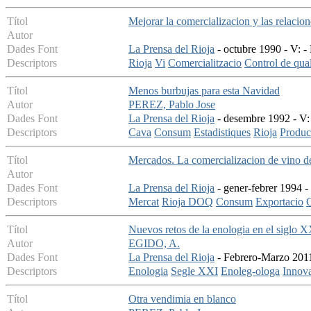
Títol
Mejorar la comercializacion y las relacione
Autor
Dades Font
La Prensa del Rioja
- octubre 1990 - V: -
Descriptors
Rioja
Vi
Comercialitzacio
Control de qual
Títol
Menos burbujas para esta Navidad
Autor
PEREZ, Pablo Jose
Dades Font
La Prensa del Rioja
- desembre 1992 - V: 
Descriptors
Cava
Consum
Estadistiques
Rioja
Produc
Títol
Mercados. La comercializacion de vino de
Autor
Dades Font
La Prensa del Rioja
- gener-febrer 1994 -
Descriptors
Mercat
Rioja DOQ
Consum
Exportacio
C
Títol
Nuevos retos de la enologia en el siglo 
Autor
EGIDO, A.
Dades Font
La Prensa del Rioja
- Febrero-Marzo 2011 
Descriptors
Enologia
Segle XXI
Enoleg-ologa
Innov
Títol
Otra vendimia en blanco