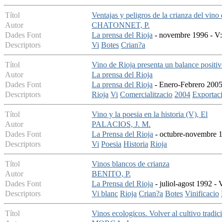
Títol
Ventajas y peligros de la crianza del vino
Autor
CHATONNET, P.
Dades Font
La prensa del Rioja
- novembre 1996 - V: 
Descriptors
Vi
Botes
Crian?a
Títol
Vino de Rioja presenta un balance positi
Autor
La prensa del Rioja
Dades Font
La prensa del Rioja
- Enero-Febrero 2005 
Descriptors
Rioja
Vi
Comercialitzacio
2004
Exportac
Títol
Vino y la poesia en la historia (V), El
Autor
PALACIOS, J. M.
Dades Font
La Prensa del Rioja
- octubre-novembre 19
Descriptors
Vi
Poesia
Historia
Rioja
Títol
Vinos blancos de crianza
Autor
BENITO, P.
Dades Font
La Prensa del Rioja
- juliol-agost 1992 - 
Descriptors
Vi blanc
Rioja
Crian?a
Botes
Vinificacio
Títol
Vinos ecologicos. Volver al cultivo tradic