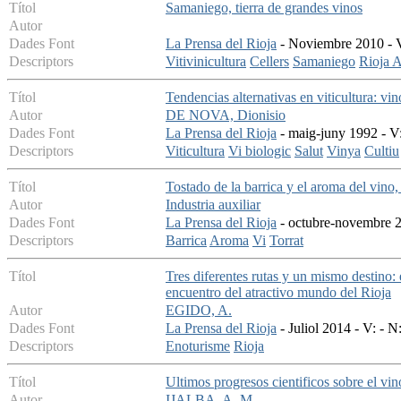
Títol
Samaniego, tierra de grandes vinos
Autor
Dades Font
La Prensa del Rioja
- Noviembre 2010 - V
Descriptors
Vitivinicultura
Cellers
Samaniego
Rioja 
Títol
Tendencias alternativas en viticultura: vi
Autor
DE NOVA, Dionisio
Dades Font
La Prensa del Rioja
- maig-juny 1992 - V:
Descriptors
Viticultura
Vi biologic
Salut
Vinya
Cultiu
Títol
Tostado de la barrica y el aroma del vino,
Autor
Industria auxiliar
Dades Font
La Prensa del Rioja
- octubre-novembre 2
Descriptors
Barrica
Aroma
Vi
Torrat
Títol
Tres diferentes rutas y un mismo destino:
encuentro del atractivo mundo del Rioja
Autor
EGIDO, A.
Dades Font
La Prensa del Rioja
- Juliol 2014 - V: - N
Descriptors
Enoturisme
Rioja
Títol
Ultimos progresos cientificos sobre el vin
Autor
IJALBA, A. M.