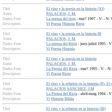
Títol
El vino y la poesia en la historia (XI)
Autor
PALACIOS, J. M.
Dades Font
La prensa del rioja
- mar? 1997 - V: - N: 
Descriptors
Vi
Poesia
Historia
Rioja
Títol
El vino y la poesia en la historia III
Autor
PALACIOS, J. M.
Dades Font
La prensa del Rioja
- juny-juliol 1995 - V
Descriptors
Vi
Poesia
Historia
Títol
El vino y la poesia en la historia
Autor
PALACIOS, J. M.
Dades Font
La Prensa del Rioja
- mar? 1995 - V: - N:
Descriptors
Vi
Poesia
Rioja
Títol
El vino y la religion en la historia (II). E
Autor
PALACIOS SANCHEZ, J.M
Dades Font
La Prensa del Rioja
- abril-maig 1994 - V:
Descriptors
Vi
Historia
Biblia
Títol
El vino y la religion en la historia (III)