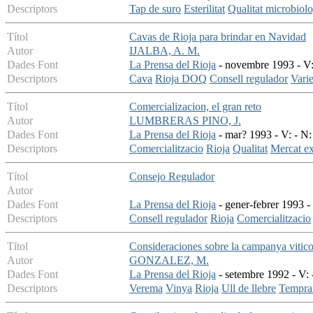
Descriptors
Tap de suro
Esterilitat
Qualitat microbiol
Títol
Cavas de Rioja para brindar en Navidad
Autor
IJALBA, A. M.
Dades Font
La Prensa del Rioja
- novembre 1993 - V:
Descriptors
Cava
Rioja DOQ
Consell regulador
Varie
Títol
Comercializacion, el gran reto
Autor
LUMBRERAS PINO, J.
Dades Font
La Prensa del Rioja
- mar? 1993 - V: - N:
Descriptors
Comercialitzacio
Rioja
Qualitat
Mercat ex
Títol
Consejo Regulador
Autor
Dades Font
La Prensa del Rioja
- gener-febrer 1993 - 
Descriptors
Consell regulador
Rioja
Comercialitzacio
Títol
Consideraciones sobre la campanya vitico
Autor
GONZALEZ, M.
Dades Font
La Prensa del Rioja
- setembre 1992 - V: 
Descriptors
Verema
Vinya
Rioja
Ull de llebre
Tempran