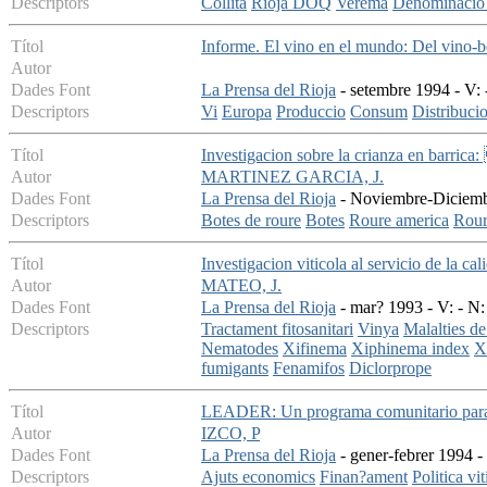
Descriptors
Collita
Rioja DOQ
Verema
Denominacio d
Títol
Informe. El vino en el mundo: Del vino-b
Autor
Dades Font
La Prensa del Rioja
- setembre 1994 - V: 
Descriptors
Vi
Europa
Produccio
Consum
Distribuci
Títol
Investigacion sobre la crianza en barrica
Autor
MARTINEZ GARCIA, J.
Dades Font
La Prensa del Rioja
- Noviembre-Diciembr
Descriptors
Botes de roure
Botes
Roure america
Rour
Títol
Investigacion viticola al servicio de la c
Autor
MATEO, J.
Dades Font
La Prensa del Rioja
- mar? 1993 - V: - N:
Descriptors
Tractament fitosanitari
Vinya
Malalties de
Nematodes
Xifinema
Xiphinema index
X
fumigants
Fenamifos
Diclorprope
Títol
LEADER: Un programa comunitario para e
Autor
IZCO, P
Dades Font
La Prensa del Rioja
- gener-febrer 1994 -
Descriptors
Ajuts economics
Finan?ament
Politica vi