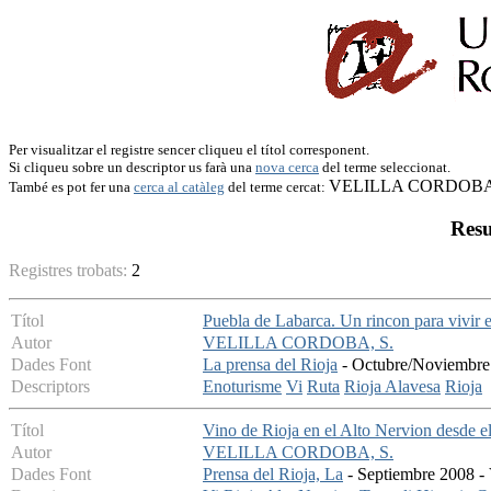
Per visualitzar el registre sencer cliqueu el títol corresponent.
Si cliqueu sobre un descriptor us farà una
nova cerca
del terme seleccionat.
VELILLA CORDOBA,
També es pot fer una
cerca al catàleg
del terme cercat:
Resu
Registres trobats:
2
Títol
Puebla de Labarca. Un rincon para vivir e
Autor
VELILLA CORDOBA, S.
Dades Font
La prensa del Rioja
- Octubre/Noviembre 
Descriptors
Enoturisme
Vi
Ruta
Rioja Alavesa
Rioja
Títol
Vino de Rioja en el Alto Nervion desde e
Autor
VELILLA CORDOBA, S.
Dades Font
Prensa del Rioja, La
- Septiembre 2008 - 