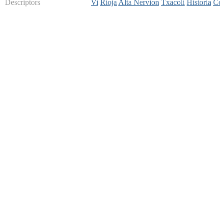
Descriptors
Vi
Rioja
Alta Nervion
Txacoli
Historia
C