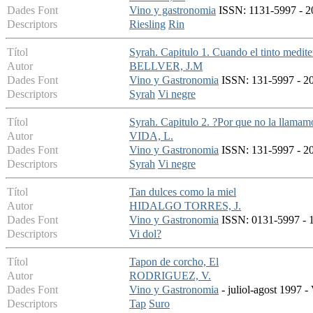
Dades Font
Vino y gastronomia
ISSN: 1131-5997 - 20
Descriptors
Riesling
Rin
Títol
Syrah. Capitulo 1. Cuando el tinto medit
Autor
BELLVER, J.M
Dades Font
Vino y Gastronomia
ISSN: 131-5997 - 20
Descriptors
Syrah
Vi negre
Títol
Syrah. Capitulo 2. ?Por que no la llamam
Autor
VIDA, L.
Dades Font
Vino y Gastronomia
ISSN: 131-5997 - 20
Descriptors
Syrah
Vi negre
Títol
Tan dulces como la miel
Autor
HIDALGO TORRES, J.
Dades Font
Vino y Gastronomia
ISSN: 0131-5997 - 19
Descriptors
Vi dol?
Títol
Tapon de corcho, El
Autor
RODRIGUEZ, V.
Dades Font
Vino y Gastronomia
- juliol-agost 1997 -
Descriptors
Tap
Suro