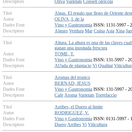
Descriptors
Oliva
Varietats
Consell oleicola
Títol
Algas. El regalo que llego de Oriente des
Autor
OLIVA, I. de la
Dades Font
Vino y Gastronomia
ISSN: 1131-5997 - 2
Descriptors
Algues
Verdura
Mar
Cuina
Asia
Xina
Ja
Títol
Altura. La altura es una de las claves cua
ganan una inusitada frescura
Autor
TOME, T.
Dades Font
Vino y Gastronomia
ISSN: 131-5997 - 20
Descriptors
Al?ada de plantacio
Vi
Qualitat
Viticultur
Títol
Aromas del tropico
Autor
BERNAD, JESUS
Dades Font
Vino y Gastronomia
ISSN: 131-5997 - 20
Descriptors
Cafe
Aroma
Varietats
Torrefaccio
Títol
Arribes, el Duero al limite
Autor
RODRIGUEZ, V.
Dades Font
Vino y Gastronomia
ISSN: 0131-5997 - 19
Descriptors
Duero
Arribes
Vi
Viticultura