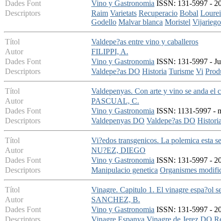
Dades Font
Vino y Gastronomia
ISSN: 131-5997 - 20
Descriptors
Raim
Varietats
Recuperacio
Bobal
Lourei
Godello
Malvar blanca
Moristel
Vijarieg
Títol
Valdepe?as entre vino y caballeros
Autor
FILIPPI, A.
Dades Font
Vino y Gastronomia
ISSN: 131-5997 - Ju
Descriptors
Valdepe?as DO
Historia
Turisme
Vi
Prod
Títol
Valdepenyas. Con arte y vino se anda el 
Autor
PASCUAL, C.
Dades Font
Vino y Gastronomia
ISSN: 1131-5997 - ma
Descriptors
Valdepenyas DO
Valdepe?as DO
Histori
Títol
Vi?edos transgenicos. La polemica esta s
Autor
NU?EZ, DIEGO
Dades Font
Vino y Gastronomia
ISSN: 131-5997 - 20
Descriptors
Manipulacio genetica
Organismes modific
Títol
Vinagre. Capitulo 1. El vinagre espa?ol se
Autor
SANCHEZ, B.
Dades Font
Vino y Gastronomia
ISSN: 131-5997 - 20
Descriptors
Vinagre
Espanya
Vinagre de Jerez DO
Re