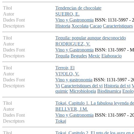
Títol
Tendencias de chocolate
Autor
SUEIRO, E.
Dades Font
Vino y Gastronomia
ISSN: 1131-5997 - 2
Descriptors
Historia
Xocolata
Cacao
Caracteristiques
Títol
Tequila: popular aunque desconocido
Autor
RODRIGUEZ, V.
Dades Font
Vino y Gastronomia
ISSN: 131-5997 - Ma
Descriptors
Tequila
Begudes
Mexic
Elaboracio
Títol
Terroir, El
Autor
VI?OLO, V.
Dades Font
Vino y gastronomia
ISSN: 1131-5997 - 20
Descriptors
Vi
Caracteristiques del vi
Historia del vi
V
quimic
Microbiologia
Biodinamica
Enolo
Títol
Tokaj. Capitulo 1. La fabulosa leyenda de
Autor
BELLVER, J.M.
Dades Font
Vino y Gastronomia
ISSN: 131-5997 - 20
Descriptors
Tokaj
Títol
Tokaj. Capitulo 2. El reto de los aszu en 