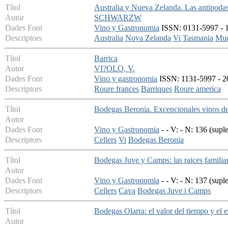
Títol
Australia y Nueva Zelanda. Las antipodas
Autor
SCHWARZW
Dades Font
Vino y Gastronomia
ISSN: 0131-5997 - 19
Descriptors
Australia
Nova Zelanda
Vi
Tasmania
Mu
Títol
Barrica
Autor
VI?OLO, V.
Dades Font
Vino y gastronomia
ISSN: 1131-5997 - 20
Descriptors
Roure frances
Barriques
Roure america
Títol
Bodegas Beronia. Excepcionales vinos de
Autor
Dades Font
Vino y Gastronomia
- - V: - N: 136 (sup
Descriptors
Cellers
Vi
Bodegas Beronia
Títol
Bodegas Juve y Camps: las raices familiar
Autor
Dades Font
Vino y Gastronomia
- - V: - N: 137 (sup
Descriptors
Cellers
Cava
Bodegas Juve i Camps
Títol
Bodegas Olarra: el valor del tiempo y el 
Autor