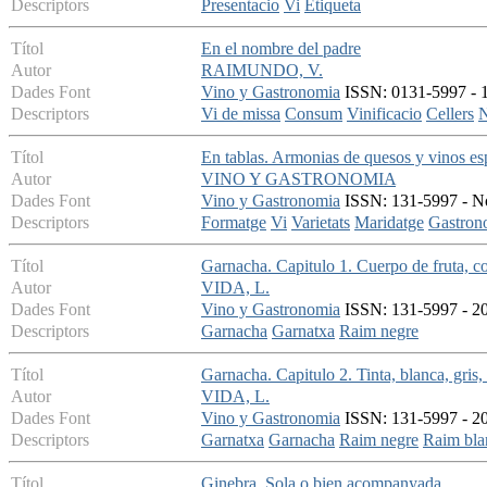
Descriptors
Presentacio
Vi
Etiqueta
Títol
En el nombre del padre
Autor
RAIMUNDO, V.
Dades Font
Vino y Gastronomia
ISSN: 0131-5997 - 19
Descriptors
Vi de missa
Consum
Vinificacio
Cellers
N
Títol
En tablas. Armonias de quesos y vinos es
Autor
VINO Y GASTRONOMIA
Dades Font
Vino y Gastronomia
ISSN: 131-5997 - No
Descriptors
Formatge
Vi
Varietats
Maridatge
Gastron
Títol
Garnacha. Capitulo 1. Cuerpo de fruta, c
Autor
VIDA, L.
Dades Font
Vino y Gastronomia
ISSN: 131-5997 - 20
Descriptors
Garnacha
Garnatxa
Raim negre
Títol
Garnacha. Capitulo 2. Tinta, blanca, gris, 
Autor
VIDA, L.
Dades Font
Vino y Gastronomia
ISSN: 131-5997 - 20
Descriptors
Garnatxa
Garnacha
Raim negre
Raim bla
Títol
Ginebra. Sola o bien acompanyada.