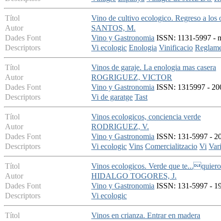
Títol
Vino de cultivo ecologico. Regreso a los 
Autor
SANTOS, M.
Dades Font
Vino y Gastronomia
ISSN: 1131-5997 - ma
Descriptors
Vi ecologic
Enologia
Vinificacio
Reglame
Títol
Vinos de garaje. La enologia mas casera
Autor
ROGRIGUEZ, VICTOR
Dades Font
Vino y Gastronomia
ISSN: 1315997 - 200
Descriptors
Vi de garatge
Tast
Títol
Vinos ecologicos, conciencia verde
Autor
RODRIGUEZ, V.
Dades Font
Vino y Gastronomia
ISSN: 131-5997 - 20
Descriptors
Vi ecologic
Vins
Comercialitzacio
Vi
Vari
Títol
Vinos ecologicos. Verde que te...quiero
Autor
HIDALGO TOGORES, J.
Dades Font
Vino y Gastronomia
ISSN: 131-5997 - 199
Descriptors
Vi ecologic
Títol
Vinos en crianza. Entrar en madera