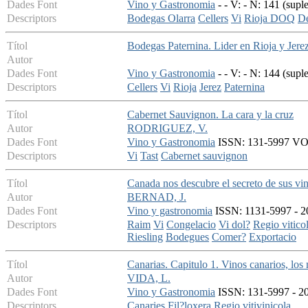
Dades Font
Vino y Gastronomia
- - V: - N: 141 (sup
Descriptors
Bodegas Olarra
Cellers
Vi
Rioja DOQ
De
Títol
Bodegas Paternina. Lider en Rioja y Jere
Autor
Dades Font
Vino y Gastronomia
- - V: - N: 144 (sup
Descriptors
Cellers
Vi
Rioja
Jerez
Paternina
Títol
Cabernet Sauvignon. La cara y la cruz
Autor
RODRIGUEZ, V.
Dades Font
Vino y Gastronomia
ISSN: 131-5997 VOL 
Descriptors
Vi
Tast
Cabernet sauvignon
Títol
Canada nos descubre el secreto de sus vin
Autor
BERNAD, J.
Dades Font
Vino y gastronomia
ISSN: 1131-5997 - 2
Descriptors
Raim
Vi
Congelacio
Vi dol?
Regio vitico
Riesling
Bodegues
Comer?
Exportacio
Títol
Canarias. Capitulo 1. Vinos canarios, lo
Autor
VIDA, L.
Dades Font
Vino y Gastronomia
ISSN: 131-5997 - 20
Descriptors
Canaries
Fil?loxera
Regio vitivinicola