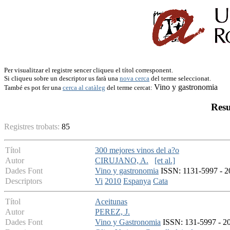
Per visualitzar el registre sencer cliqueu el títol corresponent.
Si cliqueu sobre un descriptor us farà una
nova cerca
del terme seleccionat.
Vino y gastronomia
També es pot fer una
cerca al catàleg
del terme cercat:
Resu
Registres trobats:
85
Títol
300 mejores vinos del a?o
Autor
CIRUJANO, A.
[et al.]
Dades Font
Vino y gastronomia
ISSN: 1131-5997 - 20
Descriptors
Vi
2010
Espanya
Cata
Títol
Aceitunas
Autor
PEREZ, J.
Dades Font
Vino y Gastronomia
ISSN: 131-5997 - 20