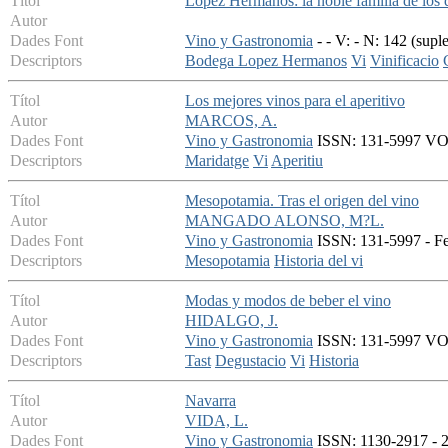
Títol
Lopez Hermanos: la noble familia de los
Autor
Dades Font
Vino y Gastronomia
- - V: - N: 142 (sup
Descriptors
Bodega Lopez Hermanos
Vi
Vinificacio
Títol
Los mejores vinos para el aperitivo
Autor
MARCOS, A.
Dades Font
Vino y Gastronomia
ISSN: 131-5997 VOL 
Descriptors
Maridatge
Vi
Aperitiu
Títol
Mesopotamia. Tras el origen del vino
Autor
MANGADO ALONSO, M?L.
Dades Font
Vino y Gastronomia
ISSN: 131-5997 - Fe
Descriptors
Mesopotamia
Historia del vi
Títol
Modas y modos de beber el vino
Autor
HIDALGO, J.
Dades Font
Vino y Gastronomia
ISSN: 131-5997 VOL 
Descriptors
Tast
Degustacio
Vi
Historia
Títol
Navarra
Autor
VIDA, L.
Dades Font
Vino y Gastronomia
ISSN: 1130-2917 - 2