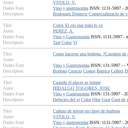
Autor
VI?OLO, V.
Dades Font
Vino y gastronomia
ISSN: 1131-5997 - 20
Descriptors
Bodegues Domecq
Comercialitzacio de v
Títol
Color. El ojo que todo lo ve
Autor
PEREZ, A.
Dades Font
Vino y Gastronomia
ISSN: 1131-5997 - ma
Descriptors
Tast
Color
Vi
Títol
Como hacerse una bodega. ?Cuestion de a
Autor
Dades Font
Vino y Gastronomia
ISSN: 131-5997 - - 
Descriptors
Bodega
Creacio
Costos
Barrica
Cellers
D
Títol
Cuando el placer se rompe
Autor
HIDALGO TOGORES, JOSE
Dades Font
Vino y Gastronomia
ISSN: 131-5997 - 20
Descriptors
Defectes del vi
Color
Olor
Gust
Gust de 
Títol
Cultura de terroir en clave de burbuja
Autor
VI?OLO, V.
Dades Font
Vino y gastronomia
ISSN: 1131-5997 - 2