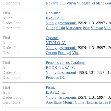
Descriptors
Navarra DO
Vinya
Vi negre
Vi blanc
Gar
Títol
Neo sushi
Autor
IBA?EZ, E.
Dades Font
Vino y gastronomia
ISSN: 1131-5997 - 2
Descriptors
Cuina
Sushi
Maridatge
Peix
Vi rosat
Vi n
Títol
Oportos
Autor
VI?OLO, V.
Dades Font
Vino y gastronomia
ISSN: 1131-5997 - 20
Descriptors
Oporto
Portugal
Vins
Títol
Penedes versus Catalunya
Autor
RODRIGUEZ, V.
Dades Font
Vino y Gastronomia
ISSN: 131-5997 - 199
Descriptors
Penedes DO
Títol
Picnic
Autor
IBA?EZ, E.
Dades Font
Vino y gastronomia
ISSN: 1131-5997 - X
Descriptors
Aire lliure
Menjar
Clima
Historia
Estres
P