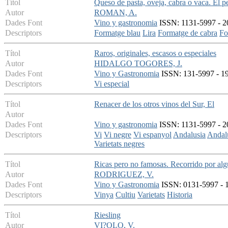
Títol
Queso de pasta, oveja, cabra o vaca. El pe
Autor
ROMAN, A.
Dades Font
Vino y gastronomia
ISSN: 1131-5997 - 20
Descriptors
Formatge blau
Lira
Formatge de cabra
Fo
Títol
Raros, originales, escasos o especiales
Autor
HIDALGO TOGORES, J.
Dades Font
Vino y Gastronomia
ISSN: 131-5997 - 199
Descriptors
Vi especial
Títol
Renacer de los otros vinos del Sur, El
Autor
Dades Font
Vino y gastronomia
ISSN: 1131-5997 - 2
Descriptors
Vi
Vi negre
Vi espanyol
Andalusia
Andal
Varietats negres
Títol
Ricas pero no famosas. Recorrido por al
Autor
RODRIGUEZ, V.
Dades Font
Vino y Gastronomia
ISSN: 0131-5997 - 19
Descriptors
Vinya
Cultiu
Varietats
Historia
Títol
Riesling
Autor
VI?OLO, V.