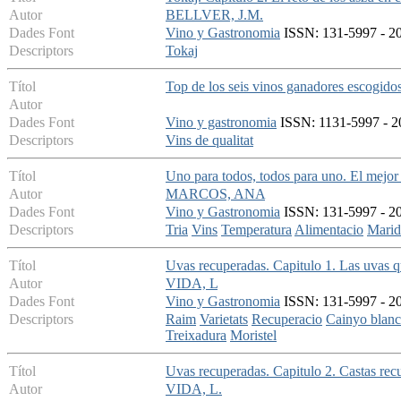
Autor
BELLVER, J.M.
Dades Font
Vino y Gastronomia
ISSN: 131-5997 - 20
Descriptors
Tokaj
Títol
Top de los seis vinos ganadores escogidos
Autor
Dades Font
Vino y gastronomia
ISSN: 1131-5997 - 20
Descriptors
Vins de qualitat
Títol
Uno para todos, todos para uno. El mejor
Autor
MARCOS, ANA
Dades Font
Vino y Gastronomia
ISSN: 131-5997 - 20
Descriptors
Tria
Vins
Temperatura
Alimentacio
Marid
Títol
Uvas recuperadas. Capitulo 1. Las uvas q
Autor
VIDA, L
Dades Font
Vino y Gastronomia
ISSN: 131-5997 - 20
Descriptors
Raim
Varietats
Recuperacio
Cainyo blanc
Treixadura
Moristel
Títol
Uvas recuperadas. Capitulo 2. Castas rec
Autor
VIDA, L.