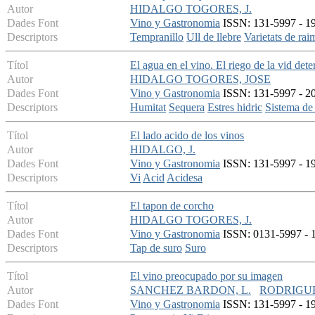
Autor
HIDALGO TOGORES, J.
Dades Font
Vino y Gastronomia
ISSN: 131-5997 - 199
Descriptors
Tempranillo
Ull de llebre
Varietats de rai
Títol
El agua en el vino. El riego de la vid det
Autor
HIDALGO TOGORES, JOSE
Dades Font
Vino y Gastronomia
ISSN: 131-5997 - 20
Descriptors
Humitat
Sequera
Estres hidric
Sistema de
Títol
El lado acido de los vinos
Autor
HIDALGO, J.
Dades Font
Vino y Gastronomia
ISSN: 131-5997 - 199
Descriptors
Vi
Acid
Acidesa
Títol
El tapon de corcho
Autor
HIDALGO TOGORES, J.
Dades Font
Vino y Gastronomia
ISSN: 0131-5997 - 19
Descriptors
Tap de suro
Suro
Títol
El vino preocupado por su imagen
Autor
SANCHEZ BARDON, L.
RODRIGUE
Dades Font
Vino y Gastronomia
ISSN: 131-5997 - 199