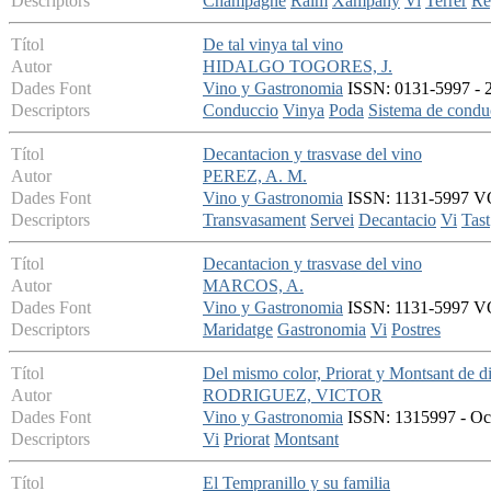
Descriptors
Champagne
Raim
Xampany
Vi
Terrer
Re
Títol
De tal vinya tal vino
Autor
HIDALGO TOGORES, J.
Dades Font
Vino y Gastronomia
ISSN: 0131-5997 - 20
Descriptors
Conduccio
Vinya
Poda
Sistema de condu
Títol
Decantacion y trasvase del vino
Autor
PEREZ, A. M.
Dades Font
Vino y Gastronomia
ISSN: 1131-5997 VOL
Descriptors
Transvasament
Servei
Decantacio
Vi
Tast
Títol
Decantacion y trasvase del vino
Autor
MARCOS, A.
Dades Font
Vino y Gastronomia
ISSN: 1131-5997 VOL
Descriptors
Maridatge
Gastronomia
Vi
Postres
Títol
Del mismo color, Priorat y Montsant de d
Autor
RODRIGUEZ, VICTOR
Dades Font
Vino y Gastronomia
ISSN: 1315997 - Oct
Descriptors
Vi
Priorat
Montsant
Títol
El Tempranillo y su familia