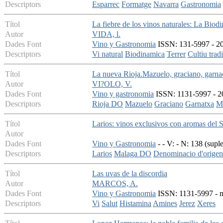
Descriptors
Esparrec
Formatge
Navarra
Gastronomia
Títol
La fiebre de los vinos naturales: La Biod
Autor
VIDA, l.
Dades Font
Vino y Gastronomia
ISSN: 131-5997 - 20
Descriptors
Vi natural
Biodinamica
Terrer
Cultiu trad
Títol
La nueva Rioja.Mazuelo, graciano, garna
Autor
VI?OLO, V.
Dades Font
Vino y gastronomia
ISSN: 1131-5997 - 20
Descriptors
Rioja DO
Mazuelo
Graciano
Garnatxa
Ma
Títol
Larios: vinos exclusivos con aromas del 
Autor
Dades Font
Vino y Gastronomia
- - V: - N: 138 (sup
Descriptors
Larios
Malaga DO
Denominacio d'origen
Títol
Las uvas de la discordia
Autor
MARCOS, A.
Dades Font
Vino y Gastronomia
ISSN: 1131-5997 - ma
Descriptors
Vi
Salut
Histamina
Amines
Jerez
Xeres