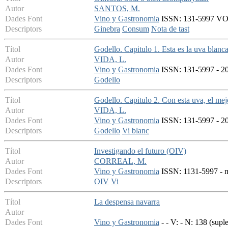
Autor
SANTOS, M.
Dades Font
Vino y Gastronomia
ISSN: 131-5997 VOL 
Descriptors
Ginebra
Consum
Nota de tast
Títol
Godello. Capitulo 1. Esta es la uva blanc
Autor
VIDA, L.
Dades Font
Vino y Gastronomia
ISSN: 131-5997 - 20
Descriptors
Godello
Títol
Godello. Capitulo 2. Con esta uva, el mejo
Autor
VIDA, L.
Dades Font
Vino y Gastronomia
ISSN: 131-5997 - 20
Descriptors
Godello
Vi blanc
Títol
Investigando el futuro (OIV)
Autor
CORREAL, M.
Dades Font
Vino y Gastronomia
ISSN: 1131-5997 - ma
Descriptors
OIV
Vi
Títol
La despensa navarra
Autor
Dades Font
Vino y Gastronomia
- - V: - N: 138 (sup