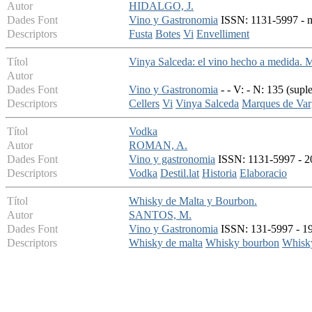
Autor
HIDALGO, J.
Dades Font
Vino y Gastronomia
ISSN: 1131-5997 - ma
Descriptors
Fusta
Botes
Vi
Envelliment
Títol
Vinya Salceda: el vino hecho a medida. M
Autor
Dades Font
Vino y Gastronomia
- - V: - N: 135 (sup
Descriptors
Cellers
Vi
Vinya Salceda
Marques de Var
Títol
Vodka
Autor
ROMAN, A.
Dades Font
Vino y gastronomia
ISSN: 1131-5997 - 20
Descriptors
Vodka
Destil.lat
Historia
Elaboracio
Títol
Whisky de Malta y Bourbon.
Autor
SANTOS, M.
Dades Font
Vino y Gastronomia
ISSN: 131-5997 - 199
Descriptors
Whisky de malta
Whisky bourbon
Whisky