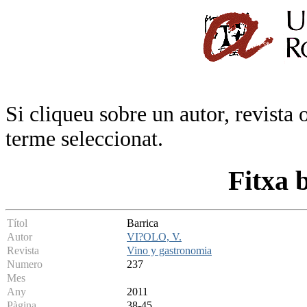
Si cliqueu sobre un autor, revista 
terme seleccionat.
Fitxa 
Títol
Barrica
Autor
VI?OLO, V.
Revista
Vino y gastronomia
Numero
237
Mes
Any
2011
Pàgina
38-45