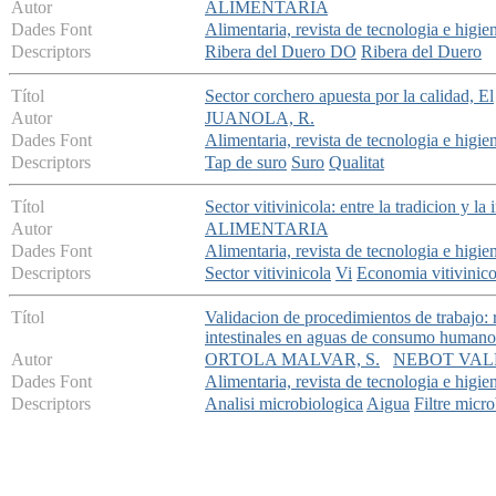
Autor
ALIMENTARIA
Dades Font
Alimentaria, revista de tecnologia e higie
Descriptors
Ribera del Duero DO
Ribera del Duero
Títol
Sector corchero apuesta por la calidad, El
Autor
JUANOLA, R.
Dades Font
Alimentaria, revista de tecnologia e higie
Descriptors
Tap de suro
Suro
Qualitat
Títol
Sector vitivinicola: entre la tradicion y la
Autor
ALIMENTARIA
Dades Font
Alimentaria, revista de tecnologia e higie
Descriptors
Sector vitivinicola
Vi
Economia vitivinico
Títol
Validacion de procedimientos de trabajo: 
intestinales en aguas de consumo humano
Autor
ORTOLA MALVAR, S.
NEBOT VALL
Dades Font
Alimentaria, revista de tecnologia e higie
Descriptors
Analisi microbiologica
Aigua
Filtre micr