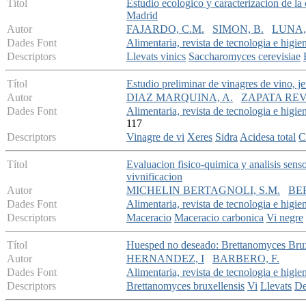
Títol
Estudio ecologico y caracterizacion de la
Madrid
Autor
FAJARDO, C.M.
SIMON, B.
LUNA, 
Dades Font
Alimentaria, revista de tecnologia e higie
Descriptors
Llevats vinics
Saccharomyces cerevisiae
Títol
Estudio preliminar de vinagres de vino, je
Autor
DIAZ MARQUINA, A.
ZAPATA REV
Dades Font
Alimentaria, revista de tecnologia e higie
117
Descriptors
Vinagre de vi
Xeres
Sidra
Acidesa total
C
Títol
Evaluacion fisico-quimica y analisis senso
vivnificacion
Autor
MICHELIN BERTAGNOLI, S.M.
BE
Dades Font
Alimentaria, revista de tecnologia e higie
Descriptors
Maceracio
Maceracio carbonica
Vi negre
Títol
Huesped no deseado: Brettanomyces Brux
Autor
HERNANDEZ, I
BARBERO, F.
Dades Font
Alimentaria, revista de tecnologia e higie
Descriptors
Brettanomyces bruxellensis
Vi
Llevats
De