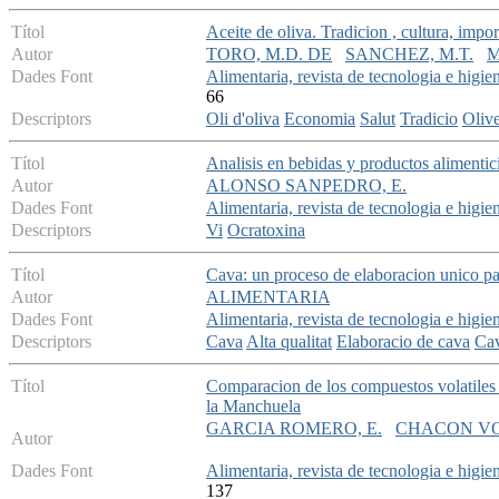
Títol
Aceite de oliva. Tradicion , cultura, imp
Autor
TORO, M.D. DE
SANCHEZ, M.T.
M
Dades Font
Alimentaria, revista de tecnologia e higie
66
Descriptors
Oli d'oliva
Economia
Salut
Tradicio
Oliv
Títol
Analisis en bebidas y productos alimentici
Autor
ALONSO SANPEDRO, E.
Dades Font
Alimentaria, revista de tecnologia e higie
Descriptors
Vi
Ocratoxina
Títol
Cava: un proceso de elaboracion unico par
Autor
ALIMENTARIA
Dades Font
Alimentaria, revista de tecnologia e higie
Descriptors
Cava
Alta qualitat
Elaboracio de cava
Ca
Títol
Comparacion de los compuestos volatiles d
la Manchuela
GARCIA ROMERO, E.
CHACON VO
Autor
Dades Font
Alimentaria, revista de tecnologia e higie
137