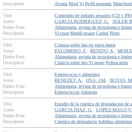
Descriptors
Aroma
Most
Vi
Perfil aromatic
Manchue
Títol
Contenido de metales pesados (CD y PB) 
Autor
GARCIA RODRIGUEZ, G.
SOLER R
Dades Font
Alimentaria, revista de tecnologia e higie
Descriptors
Vi rosat
Metall pesant
Cadmi
Plom
Títol
Crianza sobre lias en vinos tintos
Autor
PALOMERO, F.
BENITO, S.
MORAT
Dades Font
Alimentaria, revista de tecnologia e higie
Descriptors
Crian?a sobre lies
Vi negre
Polisacarids
Títol
Enterococos y alimentos
Autor
BENEZET, A.
OSA, J.M.
BOTAS, M
Dades Font
Alimentaria, revista de tecnologia e higie
Descriptors
Enterococcus
Aliments
Títol
Estudio de la cinetica de degradacion de 
Autor
GARCIA DIAZ, G.
LOPEZ-MALO VI
Dades Font
Alimentaria, revista de tecnologia e higie
Descriptors
Cinetica de degradacio
Additius alimentar