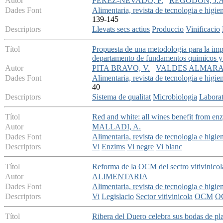
Autor
PEREZ-NEVADO, F.
REGODON, J.A
Dades Font
Alimentaria, revista de tecnologia e higie
139-145
Descriptors
Llevats secs actius
Produccio
Vinificacio
Títol
Propuesta de una metodologia para la impl
departamento de fundamentos quimicos y
Autor
PITA BRAVO, V.
VALDES ALMARAL
Dades Font
Alimentaria, revista de tecnologia e higie
40
Descriptors
Sistema de qualitat
Microbiologia
Laborat
Títol
Red and white: all wines benefit from e
Autor
MALLADI, A.
Dades Font
Alimentaria, revista de tecnologia e higie
Descriptors
Vi
Enzims
Vi negre
Vi blanc
Títol
Reforma de la OCM del sectro vitivinicol
Autor
ALIMENTARIA
Dades Font
Alimentaria, revista de tecnologia e higie
Descriptors
Vi
Legislacio
Sector vitivinicola
OCM
OC
Títol
Ribera del Duero celebra sus bodas de pla