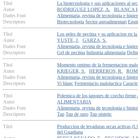
Títol
La biotecnologia y sus aplicaciones al sec
Autor
RODRIGUEZ LOPEZ, A.
BLANCA H
Dades Font
Alimentaria, revista de tecnologia e higie
Descriptors
Biotecnologia
Sector agroalimentari
Engin
Títol
Los geles de pectina y su aplicacion en la 
Autor
YUSTE, J.
GARZA, S.
Dades Font
Alimentaria, revista de tecnologia e higie
Descriptors
Gel de pectina
Industria alimentaria
Defin
Títol
Momento optimo de la fermentacion malol
Autor
KRIEGER, S.
HERREROS, R.
ROME
Dades Font
Alimentaria, revista de tecnologia e higie
Descriptors
Vi blanc
Fermentacio malolactica
Caracter
Títol
Polemica de los tapones de corcho frente a
Autor
ALIMENTARIA
Dades Font
Alimentaria, revista de tecnologia e higie
Descriptors
Tap
Tap de suro
Tap sintetic
Títol
Produccion de levaduras secas activas (LS
del Guadiana