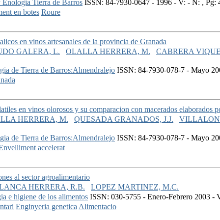
y Enologia Tierra de Barros
ISSN: 84-7930-0647 - 1996 - V: - N: , Pg:
ment en botes
Roure
alicos en vinos artesanales de la provincia de Granada
DO GALERA, L.
OLALLA HERRERA, M.
CABRERA VIQUE,
ogia de Tierra de Barros:Almendralejo
ISSN: 84-7930-078-7 - Mayo 2001
anada
atiles en vinos olorosos y su comparacion con macerados elaborados po
LLA HERRERA, M.
QUESADA GRANADOS, J.J.
VILLALON 
ogia de Tierra de Barros:Almendralejo
ISSN: 84-7930-078-7 - Mayo 2001
Envelliment accelerat
ones al sector agroalimentario
LANCA HERRERA, R.B.
LOPEZ MARTINEZ, M.C.
ia e higiene de los alimentos
ISSN: 030-5755 - Enero-Febrero 2003 - V
ntari
Enginyeria genetica
Alimentacio