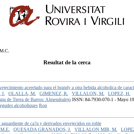
M.C.
Resultat de la cerca
vejecimiento acerelado para el brandy a otra bebida alcoholica de caract
J.
OLALLA, M.
GIMENEZ, R.
VILLALON, M.
LOPEZ, H.
ogia de Tierra de Barros: Almendralejo
ISSN: 84-7930-070-1 - Mayo 199
egudes alcoholiques
Ron
aguardiente de ca?a y derivados envejecidos en roble
M.E.
QUESADA GRANADOS, J.
VILLALON MIR, M.
LOPE