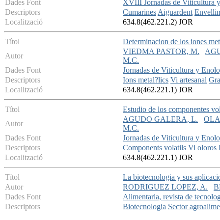
Dades Font
XVIII Jornadas de Viticultura 
Descriptors
Cumarines
Aiguardent
Envelli
Localització
634.8(462.221.2) JOR
Títol
Determinacion de los iones met
VIEDMA PASTOR, M.
AGU
Autor
M.C.
Dades Font
Jornadas de Viticultura y Enol
Descriptors
Ions metal?lics
Vi artesanal
Gr
Localització
634.8(462.221.1) JOR
Títol
Estudio de los componentes vol
AGUDO GALERA, L.
OLA
Autor
M.C.
Dades Font
Jornadas de Viticultura y Enol
Descriptors
Components volatils
Vi oloros
Localització
634.8(462.221.1) JOR
Títol
La biotecnologia y sus aplicaci
Autor
RODRIGUEZ LOPEZ, A.
B
Dades Font
Alimentaria, revista de tecnolog
Descriptors
Biotecnologia
Sector agroalime