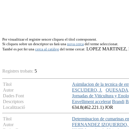
Per visualitzar el registre sencer cliqueu el títol corresponent.
Si cliqueu sobre un descriptor us farà una
nova cerca
del terme seleccionat.
LOPEZ MARTINEZ, 
També es pot fer una
cerca al catàleg
del terme cercat:
Registres trobats:
5
Títol
Asimilacion de la tecnica de en
Autor
ESCUDERO, J.
QUESADA, 
Dades Font
Jornadas de Viticultura y Enol
Descriptors
Envelliment accelerat
Brandi
B
Localització
634.8(462.221.1) JOR
Títol
Determinacion de cumarinas en 
Autor
FERNANDEZ IZQUIERDO, 