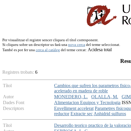
Per visualitzar el registre sencer cliqueu el títol corresponent.
Si cliqueu sobre un descriptor us farà una
nova cerca
del terme seleccionat.
Acidesa total
També es pot fer una
cerca al catàleg
del terme cercat:
Resu
Registres trobats:
6
Títol
Cambios que sufren los parametros fisico
acelerado en madera de roble
Autor
MONEDERO, L.
OLALLA, M.
GIM
Dades Font
Alimentacion Equipos y Tecnologia
ISSN:
Descriptors
Envelliment accelerat
Parametres fisicoqu
reductor
Extracte sec
Anhidrid sulfuros
Títol
Desarrollo teorico practico de la valorac