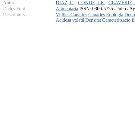
Autor
DIAZ, C.
CONDE, J.E.
CLAVERIE, 
Dades Font
Alimentaria
ISSN: 0300-5755 - Julio / Ag
Descriptors
Vi
Illes Canaries
Canaries
Enologia
Denom
Acidesa volatil
Densitat
Caracteritzacio f