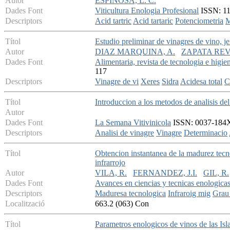
Autor
ESPINOSA, L. C.
Dades Font
Viticultura Enologia Profesional
ISSN: 113
Descriptors
Acid tartric
Acid tartaric
Potenciometria
M
Títol
Estudio preliminar de vinagres de vino, je
Autor
DIAZ MARQUINA, A.
ZAPATA REV
Dades Font
Alimentaria, revista de tecnologia e higie
117
Descriptors
Vinagre de vi
Xeres
Sidra
Acidesa total
C
Títol
Introduccion a los metodos de analisis del
Autor
Dades Font
La Semana Vitivinicola
ISSN: 0037-184X 
Descriptors
Analisi de vinagre
Vinagre
Determinacio
Títol
Obtencion instantanea de la madurez tecn
infrarrojo
Autor
VILA, R.
FERNANDEZ, J.I.
GIL, R.
Dades Font
Avances en ciencias y tecnicas enologica
Descriptors
Maduresa tecnologica
Infraroig mig
Grau
Localització
663.2 (063) Con
Títol
Parametros enologicos de vinos de las Isl