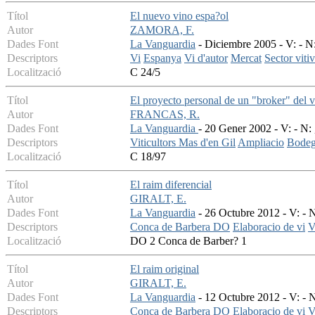
Títol
El nuevo vino espa?ol
Autor
ZAMORA, F.
Dades Font
La Vanguardia
- Diciembre 2005 - V: - N
Descriptors
Vi
Espanya
Vi d'autor
Mercat
Sector vitiv
Localització
C 24/5
Títol
El proyecto personal de un "broker" del v
Autor
FRANCAS, R.
Dades Font
La Vanguardia
- 20 Gener 2002 - V: - N: 
Descriptors
Viticultors Mas d'en Gil
Ampliacio
Bode
Localització
C 18/97
Títol
El raim diferencial
Autor
GIRALT, E.
Dades Font
La Vanguardia
- 26 Octubre 2012 - V: - N
Descriptors
Conca de Barbera DO
Elaboracio de vi
V
Localització
DO 2 Conca de Barber? 1
Títol
El raim original
Autor
GIRALT, E.
Dades Font
La Vanguardia
- 12 Octubre 2012 - V: - N
Descriptors
Conca de Barbera DO
Elaboracio de vi
V