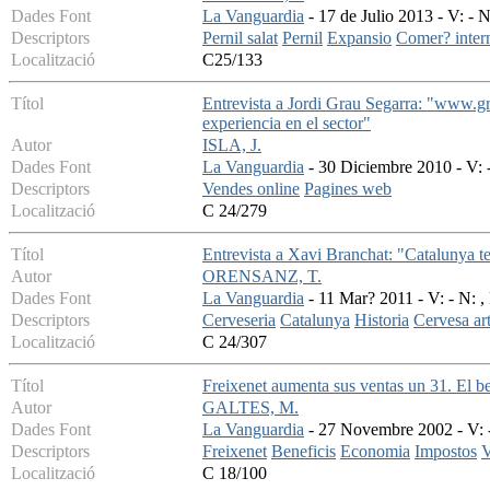
Dades Font
La Vanguardia
- 17 de Julio 2013 - V: - N
Descriptors
Pernil salat
Pernil
Expansio
Comer? inter
Localització
C25/133
Títol
Entrevista a Jordi Grau Segarra: "www.gr
experiencia en el sector"
Autor
ISLA, J.
Dades Font
La Vanguardia
- 30 Diciembre 2010 - V: -
Descriptors
Vendes online
Pagines web
Localització
C 24/279
Títol
Entrevista a Xavi Branchat: "Catalunya te
Autor
ORENSANZ, T.
Dades Font
La Vanguardia
- 11 Mar? 2011 - V: - N: ,
Descriptors
Cerveseria
Catalunya
Historia
Cervesa ar
Localització
C 24/307
Títol
Freixenet aumenta sus ventas un 31. El b
Autor
GALTES, M.
Dades Font
La Vanguardia
- 27 Novembre 2002 - V: -
Descriptors
Freixenet
Beneficis
Economia
Impostos
V
Localització
C 18/100