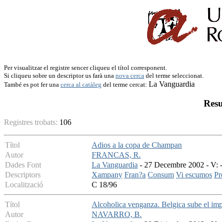
Per visualitzar el registre sencer cliqueu el títol corresponent.
Si cliqueu sobre un descriptor us farà una
nova cerca
del terme seleccionat.
La Vanguardia
També es pot fer una
cerca al catàleg
del terme cercat:
Resu
Registres trobats:
106
Títol
Adios a la copa de Champan
Autor
FRANCAS, R.
Dades Font
La Vanguardia
- 27 Decembre 2002 - V: -
Descriptors
Xampany
Fran?a
Consum
Vi escumos
Pr
Localització
C 18/96
Títol
Alcoholica venganza. Belgica sube el impu
Autor
NAVARRO, B.