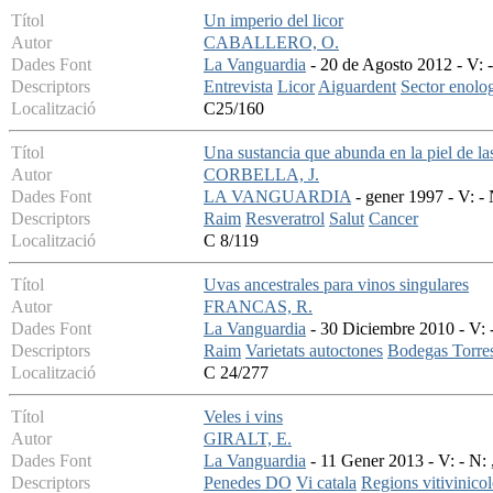
Títol
Un imperio del licor
Autor
CABALLERO, O.
Dades Font
La Vanguardia
- 20 de Agosto 2012 - V: -
Descriptors
Entrevista
Licor
Aiguardent
Sector enolo
Localització
C25/160
Títol
Una sustancia que abunda en la piel de la
Autor
CORBELLA, J.
Dades Font
LA VANGUARDIA
- gener 1997 - V: - 
Descriptors
Raim
Resveratrol
Salut
Cancer
Localització
C 8/119
Títol
Uvas ancestrales para vinos singulares
Autor
FRANCAS, R.
Dades Font
La Vanguardia
- 30 Diciembre 2010 - V: -
Descriptors
Raim
Varietats autoctones
Bodegas Torre
Localització
C 24/277
Títol
Veles i vins
Autor
GIRALT, E.
Dades Font
La Vanguardia
- 11 Gener 2013 - V: - N: 
Descriptors
Penedes DO
Vi catala
Regions vitivinicol