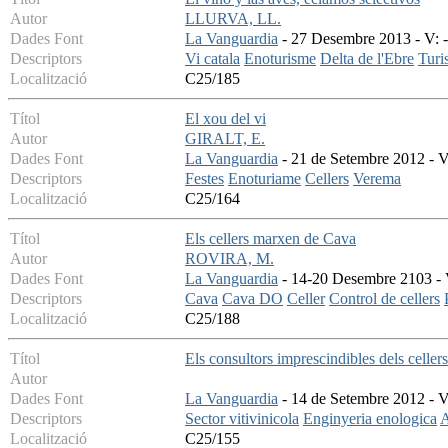
Autor
LLURVA, LL.
Dades Font
La Vanguardia
- 27 Desembre 2013 - V: - 
Descriptors
Vi catala
Enoturisme
Delta de l'Ebre
Turi
Localització
C25/185
Títol
El xou del vi
Autor
GIRALT, E.
Dades Font
La Vanguardia
- 21 de Setembre 2012 - V:
Descriptors
Festes
Enoturiame
Cellers
Verema
Localització
C25/164
Títol
Els cellers marxen de Cava
Autor
ROVIRA, M.
Dades Font
La Vanguardia
- 14-20 Desembre 2103 - V
Descriptors
Cava
Cava DO
Celler
Control de cellers
Localització
C25/188
Títol
Els consultors imprescindibles dels cellers
Autor
Dades Font
La Vanguardia
- 14 de Setembre 2012 - V:
Descriptors
Sector vitivinicola
Enginyeria enologica
A
Localització
C25/155