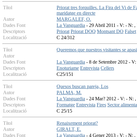
Títol
Priorat tres forquilles. La Fira del Vi de 
maridatge en directe
Autor
MARGALEF, O.
Dades Font
La Vanguardia
- 29 Abril 2011 - V: - N: ,
Descriptors
Priorat
Priorat DOQ
Montsant DO
Falset
Localització
C 24/312
Títol
Queremos que nuestros visitantes se apas
Autor
Dades Font
La Vanguardia
- 8 de Setembre 2012 - V:
Descriptors
Enoturiame
Entrevista
Cellers
Localització
C25/151
Títol
Quesos buscan pareja, Los
Autor
PALMA, M.
Dades Font
La Vanguardia
- 24 Mar? 2012 - V: - N: ,
Descriptors
Formatge
Entrevista
Fires
Sector alimenta
Localització
C 25/15
Títol
Renaixement priorat?
Autor
GIRALT, E.
Dades Font
La Vanguardia
- 4 Gener 2013 - V: - N: ,