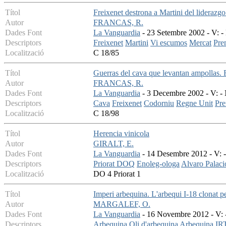
Títol
Freixenet destrona a Martini del lideraz
Autor
FRANCAS, R.
Dades Font
La Vanguardia
- 23 Setembre 2002 - V: - 
Descriptors
Freixenet
Martini
Vi escumos
Mercat
Pre
Localització
C 18/85
Títol
Guerras del cava que levantan ampollas. F
Autor
FRANCAS, R.
Dades Font
La Vanguardia
- 3 Decembre 2002 - V: - 
Descriptors
Cava
Freixenet
Codorniu
Regne Unit
Pr
Localització
C 18/98
Títol
Herencia vinicola
Autor
GIRALT, E.
Dades Font
La Vanguardia
- 14 Desembre 2012 - V: - 
Descriptors
Priorat DOQ
Enoleg-ologa
Alvaro Palaci
Localització
DO 4 Priorat 1
Títol
Imperi arbequina. L'arbequi I-18 clonat pe
Autor
MARGALEF, O.
Dades Font
La Vanguardia
- 16 Novembre 2012 - V: -
Descriptors
Arbequina
Oli d'arbequina
Arbequina IR