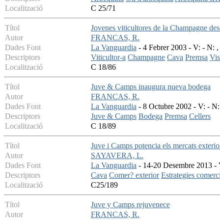
Localització
C 25/71
Títol
Jovenes viticultores de la Champagne des
Autor
FRANCAS, R.
Dades Font
La Vanguardia
- 4 Febrer 2003 - V: - N: ,
Descriptors
Viticultor-a
Champagne
Cava
Premsa
Vis
Localització
C 18/86
Títol
Juve & Camps inaugura nueva bodega
Autor
FRANCAS, R.
Dades Font
La Vanguardia
- 8 Octubre 2002 - V: - N:
Descriptors
Juve & Camps
Bodega
Premsa
Cellers
Localització
C 18/89
Títol
Juve i Camps potencia els mercats exterio
Autor
SAYAVERA, L.
Dades Font
La Vanguardia
- 14-20 Desembre 2013 - V
Descriptors
Cava
Comer? exterior
Estrategies comerc
Localització
C25/189
Títol
Juve y Camps rejuvenece
Autor
FRANCAS, R.