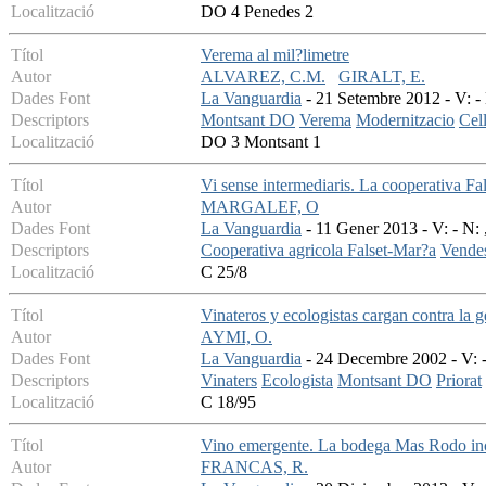
Localització
DO 4 Penedes 2
Títol
Verema al mil?limetre
Autor
ALVAREZ, C.M.
GIRALT, E.
Dades Font
La Vanguardia
- 21 Setembre 2012 - V: - 
Descriptors
Montsant DO
Verema
Modernitzacio
Cel
Localització
DO 3 Montsant 1
Títol
Vi sense intermediaris. La cooperativa Fa
Autor
MARGALEF, O
Dades Font
La Vanguardia
- 11 Gener 2013 - V: - N: 
Descriptors
Cooperativa agricola Falset-Mar?a
Vende
Localització
C 25/8
Títol
Vinateros y ecologistas cargan contra la 
Autor
AYMI, O.
Dades Font
La Vanguardia
- 24 Decembre 2002 - V: -
Descriptors
Vinaters
Ecologista
Montsant DO
Priorat
Localització
C 18/95
Títol
Vino emergente. La bodega Mas Rodo incr
Autor
FRANCAS, R.