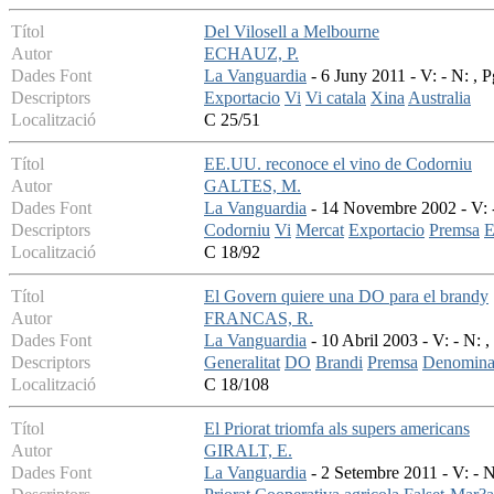
Títol
Del Vilosell a Melbourne
Autor
ECHAUZ, P.
Dades Font
La Vanguardia
- 6 Juny 2011 - V: - N: , P
Descriptors
Exportacio
Vi
Vi catala
Xina
Australia
Localització
C 25/51
Títol
EE.UU. reconoce el vino de Codorniu
Autor
GALTES, M.
Dades Font
La Vanguardia
- 14 Novembre 2002 - V: -
Descriptors
Codorniu
Vi
Mercat
Exportacio
Premsa
E
Localització
C 18/92
Títol
El Govern quiere una DO para el brandy
Autor
FRANCAS, R.
Dades Font
La Vanguardia
- 10 Abril 2003 - V: - N: ,
Descriptors
Generalitat
DO
Brandi
Premsa
Denominac
Localització
C 18/108
Títol
El Priorat triomfa als supers americans
Autor
GIRALT, E.
Dades Font
La Vanguardia
- 2 Setembre 2011 - V: - N