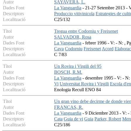
Autor
SAYAVERA, L.
Dades Font
La Vanguardia
- 21-27 Setembre 2013 - V:
Descriptors
Produccio vitivinicola
Estrategies de culti
Localització
C25/132
Títol
Tregua entre Codorniu y Freixenet
Autor
SALVADOR, Rosa
Dades Font
La Vanguardia
- febrer 1996 - V: - N: , P
Descriptors
Cava
Codorniu
Freixenet
Acord
Elaborac
Localització
C 7/83
Títol
Un Rovira i Virgili del 95
Autor
BOSCH, R.M.
Dades Font
La Vanguardia
- desembre 1995 - V: - N: 
Descriptors
Vi
Universitat Rovira i Virgili
Escola d'en
Localització
Enologia Recull ENO 84
Títol
Un gran vino debe decirme de donde vie
Autor
FRANCAS, R.
Dades Font
La Vanguardia
- 9 Diciembre 2013 - V: - 
Descriptors
Cata
Guia de vi
Guia
Parker, Robert
Merc
Localització
C25/186