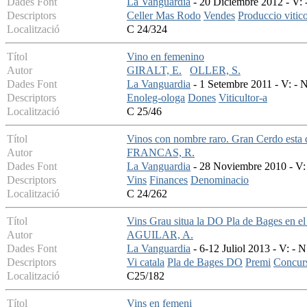
Dades Font
La Vanguardia
- 20 Diciembre 2012 - V: -
Descriptors
Celler Mas Rodo
Vendes
Produccio vitic
Localització
C 24/324
Títol
Vino en femenino
Autor
GIRALT, E.
OLLER, S.
Dades Font
La Vanguardia
- 1 Setembre 2011 - V: - N
Descriptors
Enoleg-ologa
Dones
Viticultor-a
Localització
C 25/46
Títol
Vinos con nombre raro. Gran Cerdo esta 
Autor
FRANCAS, R.
Dades Font
La Vanguardia
- 28 Noviembre 2010 - V: 
Descriptors
Vins
Finances
Denominacio
Localització
C 24/262
Títol
Vins Grau situa la DO Pla de Bages en el
Autor
AGUILAR, A.
Dades Font
La Vanguardia
- 6-12 Juliol 2013 - V: - N
Descriptors
Vi catala
Pla de Bages DO
Premi
Concurs
Localització
C25/182
Títol
Vins en femeni