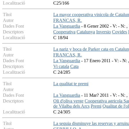
Localització
C25/166
Títol
La mayor cooperativa vinicola de Cataluny
Autor
FRANCAS, R.
Dades Font
La Vanguardia
- 8 Gener 2002 - V: - N: ,
Descriptors
Cooperativa
Catalunya
Inversio
Covides
Localització
C 18/94
Títol
La nariz y boca de Parker cata en Catalu
Autor
FRANCAS, R.
Dades Font
La Vanguardia
- 17 Enero 2011 - V: - N: 
Descriptors
Vi catala
Cata
Localització
C 24/285
Títol
La qualitat te premi
Autor
Dades Font
La Vanguardia
- 11 Mar? 2011 - V: - N: ,
Descriptors
Oli d'oliva verge
Cooperativa agricola San
de Vilalba dels Arcs
Premi
Qualitat de l'ol
Localització
C 24/305
Títol
La sequia disminuye las reservas y arruina