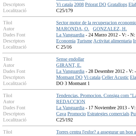
Descriptors
Vi catala
2008
Priorat DO
Gratallops
Ela
Localització
C25/179
Títol
Sector motor de la recuperacion economica
Autor
MARONDA, O.
GONZALEZ, H.
Dades Font
La Vanguardia
- 24 Marzo 2012 - V: - N: 
Descriptors
Economia
Turisme
Activitat alimentaria
I
Localització
C 25/16
Títol
Sense endollar
Autor
GIRANT, E.
Dades Font
La Vanguardia
- 28 Desembre 2012 - V: - 
Descriptors
Montsant DO
Vi catala
Celler Acustic
Ela
Localització
DO 3 Montsant 1
Títol
Tendencias. Promocion. Consiga com "La 
Autor
REDACCION
Dades Font
La Vanguardia
- 17 Noviembre 2013 - V: 
Descriptors
Cava
Promocio
Estrategies comercials
Pub
Localització
C25/192
Títol
Torres centra l'esfor? a assegurar un bon a