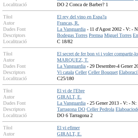
Localització
DO 2 Conca de Barber? 1
Títol
El rey del vino en Espa?a
Autor
Francas, R.
Dades Font
La Vanguardia
- 11 d'Agost 2002 - V: - N
Descriptors
Bodegas Torres
Premsa
Miguel Torres
En
Localització
C 18/82
Títol
El secret de fer bon vi i voler compartir-lo
Autor
MARQUEZ, T.
Dades Font
La Vanguardia
- 29 Desembre-4 Gener 201
Descriptors
Vi catala
Celler
Celler Bouquet
Elaboraci
Localització
C25/180
Títol
El vi de l'Ebre
Autor
GIRALT, E.
Dades Font
La Vanguardia
- 25 Gener 2013 - V: - N: 
Descriptors
Tarragona DO
Celler Pedrola
Elaboaciod
Localització
DO 6 Tarragona 2
Títol
El vi efimer
Autor
GIRALT, E.