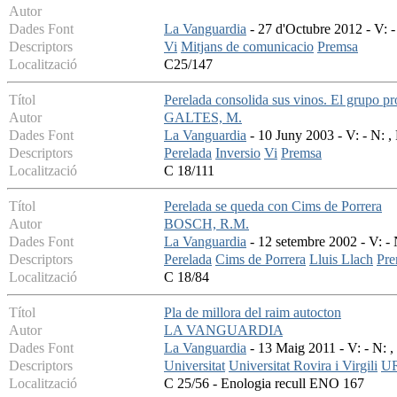
Autor
Dades Font
La Vanguardia
- 27 d'Octubre 2012 - V: -
Descriptors
Vi
Mitjans de comunicacio
Premsa
Localització
C25/147
Títol
Perelada consolida sus vinos. El grupo p
Autor
GALTES, M.
Dades Font
La Vanguardia
- 10 Juny 2003 - V: - N: ,
Descriptors
Perelada
Inversio
Vi
Premsa
Localització
C 18/111
Títol
Perelada se queda con Cims de Porrera
Autor
BOSCH, R.M.
Dades Font
La Vanguardia
- 12 setembre 2002 - V: - 
Descriptors
Perelada
Cims de Porrera
Lluis Llach
Pre
Localització
C 18/84
Títol
Pla de millora del raim autocton
Autor
LA VANGUARDIA
Dades Font
La Vanguardia
- 13 Maig 2011 - V: - N: ,
Descriptors
Universitat
Universitat Rovira i Virgili
U
Localització
C 25/56 - Enologia recull ENO 167