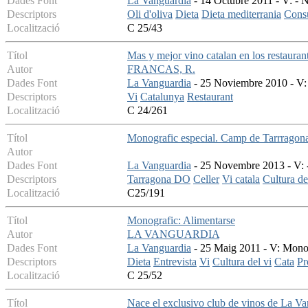
Dades Font
La Vanguardia
- 14 Octubre 2011 - V: - N
Descriptors
Oli d'oliva
Dieta
Dieta mediterrania
Con
Localització
C 25/43
Títol
Mas y mejor vino catalan en los restauran
Autor
FRANCAS, R.
Dades Font
La Vanguardia
- 25 Noviembre 2010 - V: 
Descriptors
Vi
Catalunya
Restaurant
Localització
C 24/261
Títol
Monografic especial. Camp de Tarrragona i
Autor
Dades Font
La Vanguardia
- 25 Novembre 2013 - V: -
Descriptors
Tarragona DO
Celler
Vi catala
Cultura de
Localització
C25/191
Títol
Monografic: Alimentarse
Autor
LA VANGUARDIA
Dades Font
La Vanguardia
- 25 Maig 2011 - V: Monogr
Descriptors
Dieta
Entrevista
Vi
Cultura del vi
Cata
Pr
Localització
C 25/52
Títol
Nace el exclusivo club de vinos de La V