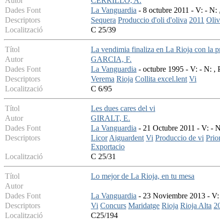
Autor
CERRILLO, A.
Dades Font
La Vanguardia
- 8 octubre 2011 - V: - N: 
Descriptors
Sequera
Produccio d'oli d'oliva
2011
Oliv
Localització
C 25/39
Títol
La vendimia finaliza en La Rioja con la p
Autor
GARCIA, F.
Dades Font
La Vanguardia
- octubre 1995 - V: - N: , 
Descriptors
Verema
Rioja
Collita excel.lent
Vi
Localització
C 6/95
Títol
Les dues cares del vi
Autor
GIRALT, E.
Dades Font
La Vanguardia
- 21 Octubre 2011 - V: - N
Descriptors
Licor
Aiguardent
Vi
Produccio de vi
Prio
Exportacio
Localització
C 25/31
Títol
Lo mejor de La Rioja, en tu mesa
Autor
Dades Font
La Vanguardia
- 23 Noviembre 2013 - V: 
Descriptors
Vi
Concurs
Maridatge
Rioja
Rioja Alta
2
Localització
C25/194