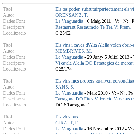
Títol
Els tes poden substituirperfectament els v
Autor
ORENSANZ, T.
Dades Font
La Vanguardia
- 6 Maig 2011 - V: - N: , 
Descriptors
Restaurant
Restauracio
Te
Tea
Vi
Premi
Localització
C 25/62
Títol
Els vins i caves d'Alta Alella volen obrir
Autor
MEMBRIVES, M.
Dades Font
La Vanguardia
- 29 Juny- 5 Juliol 2013 - 
Descriptors
Vi catala
Alella DO
Estrategies de mercat
Localització
C25/174
Títol
Els vins mes propers guanyen personalita
Autor
SANS, S.
Dades Font
La Vanguardia
- Maig 2010 - V: - N: , Pg
Descriptors
Tarragona DO
Fires
Valoracio
Varietats t
Localització
DO 6 Tarragona 1
Títol
Els vins nus
Autor
GIRALT, E.
Dades Font
La Vanguardia
- 16 Novembre 2012 - V: -