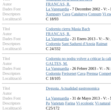
Autor
FRANCAS, R.
Dades Font
La Vanguardia
- 7 Decembre 2002 - V: - 
Descriptors
Xampany
Cava
Catalunya
Consum
Vi e
Localització
C 18/93
Títol
Codorniu cierra Masia Bach
Autor
FRANCAS, R.
Dades Font
La Vanguardia
- 21 Enero 2013 - V: - N: 
Descriptors
Codorniu
Sant Sadurni d'Anoia
Raimat
Localització
C 24/332
Títol
Codorniu no podra volver a criticar la cal
Autor
GALTES, M.
Dades Font
La Vanguardia
- 26 Febrer 2003 - V: - N: 
Descriptors
Codorniu
Freixenet
Cava
Premsa
Compet
Localització
C 18/105
Títol
Degusta. Actualidad gastronomica
Autor
Dades Font
La Vanguardia
- 31 de Mayo 2013 - V: - 
Descriptors
Pa
Varietats
Farina
Vi ecologic
Vi natural
Localització
C25/172