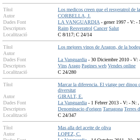
Títol
Los medicos creen que el resveratrol de la
Autor
CORBELLA, J.
Dades Font
LA VANGUARDIA
- gener 1997 - V: - 
Descriptors
Raim
Resveratrol
Cancer
Salut
Localització
C 8/117; C 24/14
Títol
Los mejores vinos de Aragon, de la bodeg
Autor
Dades Font
La Vanguardia
- 30 Diciembre 2010 - V: -
Descriptors
Vins
Arago
Pagines web
Vendes online
Localització
C 24/280
Títol
Marcar la diferencia. El viatge per dinou c
diversitat
Autor
GIRALT, E.
Dades Font
La Vanguardia
- 1 Febrer 2013 - V: - N: ,
Descriptors
Denominacio d'origen
Tarragona
Terres d
Localització
C 24/347
Títol
Mas alla del aceite de oliva
Autor
LOPEZ, C.