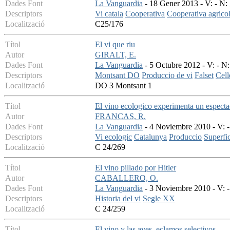
Dades Font
La Vanguardia
- 18 Gener 2013 - V: - N: 
Descriptors
Vi catala
Cooperativa
Cooperativa agrico
Localització
C25/176
Títol
El vi que riu
Autor
GIRALT, E.
Dades Font
La Vanguardia
- 5 Octubre 2012 - V: - N: 
Descriptors
Montsant DO
Produccio de vi
Falset
Cell
Localització
DO 3 Montsant 1
Títol
El vino ecologico experimenta un especta
Autor
FRANCAS, R.
Dades Font
La Vanguardia
- 4 Noviembre 2010 - V: - 
Descriptors
Vi ecologic
Catalunya
Produccio
Superfic
Localització
C 24/269
Títol
El vino pillado por Hitler
Autor
CABALLERO, O.
Dades Font
La Vanguardia
- 3 Noviembre 2010 - V: -
Descriptors
Historia del vi
Segle XX
Localització
C 24/259
Títol
El vino y las aves, eclamos selectivos