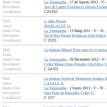
Dades Font
La Vanguardia
- 17 de Agosto 2012 - V: -
Descriptors
Juve & Camps
Explotacio viticola
Explot
Localització
C25/162
Títol
L' altre Priorat
Autor
MARGALEF, O.
Dades Font
La Vanguardia
- 13 Maig 2011 - V: - N: ,
Descriptors
Oli d'oliva
Priorat
Produccio d'oli d'oliva
Localització
C 25/55
Títol
La bodega Miquel Pons entra en el mercad
Autor
Dades Font
La Vanguardia
- 29 Diciembre 2012 - V: -
Descriptors
Celler Miquel Pons
Penedes
Oli d'oliva
V
Localització
C 24/355
Títol
La bodega Serrat de Montsoriu produce d
Autor
CASALS, E.
Dades Font
La Vanguardia
- 2 Enero 2013 - V: - N: ,
Descriptors
Sant Feliu de Buixalleu
Celler
Vi
Localització
C 25/7