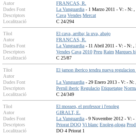
Autor
FRANCAS, R.
Dades Font
La Vanguardia
- 1 Marzo 2011 - V: - N: ,
Descriptors
Cava
Vendes
Mercat
Localització
C 24/294
Títol
El cava, arriba; la uva, abajo
Autor
FRANCAS, R.
Dades Font
La Vanguardia
- 11 Abril 2011 - V: - N: ,
Descriptors
Vendes
Cava
2010
Preu
Raim
Marques b
Localització
C 25/87
Títol
El jamon iberico tendra nueva regulacion
Autor
Dades Font
La Vanguardia
- 29 Enero 2013 - V: - N: 
Descriptors
Pernil iberic
Regulacio
Etiquetatge
Norma
Localització
C 24/349
Títol
El mossen, el professor i l'enoleg
Autor
GIRALT, E.
Dades Font
La Vanguardia
- 9 Novembre 2012 - V: - 
Descriptors
Priorat DOQ
Vi blanc
Enoleg-ologa
Prod
Localització
DO 4 Priorat 1