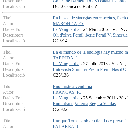
Descriptors
Conca de Barbera DO
Vi catala
Elaboraci
Localització
DO 2 Conca de Barber? 1
Títol
En busca de sinergias entre aceites, iberic
Autor
MARONDA, O.
Dades Font
La Vanguardia
- 24 Mar? 2012 - V: - N: ,
Descriptors
Oli d'oliva
Pernil iberic
Pernil
Vi
Sinergie
Localització
C 25/14
Títol
En el mundo de la enologia hay mucho f
Autor
TARRIDA, J.
Dades Font
La Vanguardia
- 27 Julio 2013 - V: - N: ,
Descriptors
Entrevista
Sumiller
Premi
Premi Nas d'Or
Localització
C25/136
Títol
Enoturistica vendimia
Autor
FRANCAS, R.
Dades Font
La Vanguardia
- 25 Setembre 2011 - V: - 
Descriptors
Enoturisme
Verema
Segura Viudas
Localització
C 25/22
Títol
Enrique Tomas doblara tiendas y preve fac
Autor
PALAREA, J.