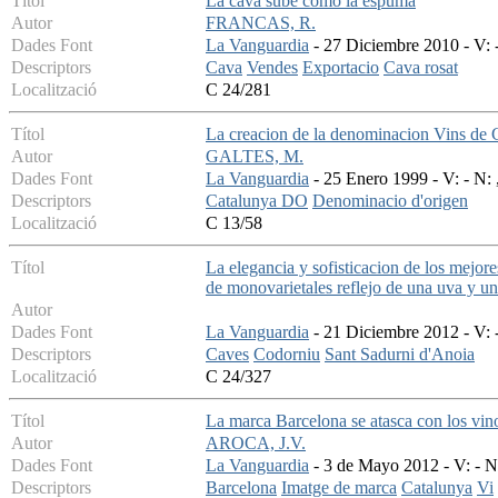
Títol
La cava sube como la espuma
Autor
FRANCAS, R.
Dades Font
La Vanguardia
- 27 Diciembre 2010 - V: -
Descriptors
Cava
Vendes
Exportacio
Cava rosat
Localització
C 24/281
Títol
La creacion de la denominacion Vins de Ca
Autor
GALTES, M.
Dades Font
La Vanguardia
- 25 Enero 1999 - V: - N: 
Descriptors
Catalunya DO
Denominacio d'origen
Localització
C 13/58
Títol
La elegancia y sofisticacion de los mejo
de monovarietales reflejo de una uva y un
Autor
Dades Font
La Vanguardia
- 21 Diciembre 2012 - V: -
Descriptors
Caves
Codorniu
Sant Sadurni d'Anoia
Localització
C 24/327
Títol
La marca Barcelona se atasca con los vin
Autor
AROCA, J.V.
Dades Font
La Vanguardia
- 3 de Mayo 2012 - V: - N:
Descriptors
Barcelona
Imatge de marca
Catalunya
Vi