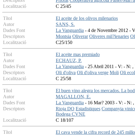
Descriptors
Priorat
Cooperativa agricola Falset-Mar?a
Localització
C 25/45
Títol
El aceite de los olivos milenarios
Autor
SANS, S.
Dades Font
La Vanguardia
- 4 de Novembre 2012 - V:
Descriptors
Montsia
Oliverar
Oliveres mil?lenaries
Ol
Localització
C25/150
Títol
El aceite mas premiado
Autor
ECHAUZ, P.
Dades Font
La Vanguardia
- 25 Abril 2011 - V: - N: ,
Descriptors
Oli d'oliva
Oli d'oliva verge
Moli
Oli eco
Localització
C 25/58
Títol
El buen vino alegra los mercados. La bo
Autor
MAGALLON, E.
Dades Font
La Vanguardia
- 16 Mar? 2003 - V: - N: ,
Descriptors
Rioja DO
Estadistiques
Companyia vinico
Bodega CVNE
Localització
C 18/107
Títol
El cava vende la cifra record de 245 millo