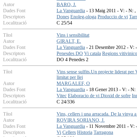
Autor
BARO, J.
Dades Font
La Vanguardia
- 13 Maig 2011 - V: - N: ,
Descriptors
Dones
Enoleg-ologa
Produccio de vi
Tar
Localització
C 25/54
Títol
Vins i sensibilitat
Autor
GIRALT, E.
Dades Font
La Vanguardia
- 21 Desembre 2012 - V: - 
Descriptors
Penesdes DO
Vi catala
Regions vitivinico
Localització
DO 4 Penedes 2
Títol
Vins sense sulfits.Un projecte liderat per
limitat per llei
Autor
MARGALEF, O
Dades Font
La Vanguardia
- 18 Gener 2013 - V: - N: 
Descriptors
Vitec
Elaboracio de vi
Dioxid de sofre
In
Localització
C 24/336
Títol
Vins, cellers i una arracada. De la vinya 
Autor
ROVIRA SORIANO, J.
Dades Font
La Vanguardia
- 11 Novembre 2011 - V: -
Descriptors
Vi
Cellers
Historia
Tarragona