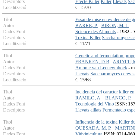
Descriptors
Efecte Killer
Killer
Llevats
Sac
Localització
C 15/70
Títol
Essai de mise en evidence de g
Autor
BARRE, P.
BIRON, M. J.
Dades Font
Science des Aliments
- 1982 - 
Descriptors
Toxina Killer
Saccharomyces ce
Localització
C 11/71
Títol
Genetic and fermentation proper
Autor
FRANKEN, D.B
ARIATTI,
Dades Font
Antonie van Leeuewnhoek
- m
Descriptors
Llevats
Saccharomyces cerevis
Localització
C 15/68
Títol
Incidencia del caracter killer 
Autor
RAMILO, A.
BLANCO, P.
Dades Font
Tecnologia del Vino
ISSN: 1578
Descriptors
Llevats aillats
Fermentacio esp
Títol
Influencia de la toxina Killer du
Autor
QUESADA, M. P.
MARTINE
Dades Font
Vitivinicultura
ISSN: 0214-9605