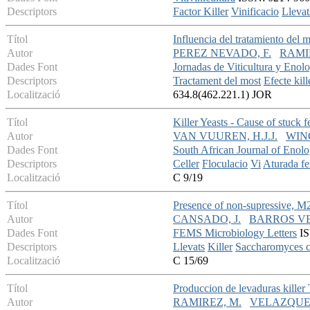
Descriptors
Factor Killer
Vinificacio
Llevat
Títol
Influencia del tratamiento del m
Autor
PEREZ NEVADO, F.
RAMI
Dades Font
Jornadas de Viticultura y Enol
Descriptors
Tractament del most
Efecte kill
Localització
634.8(462.221.1) JOR
Títol
Killer Yeasts - Cause of stuck f
Autor
VAN VUUREN, H.J.J.
WING
Dades Font
South African Journal of Enol
Descriptors
Celler
Floculacio
Vi
Aturada fe
Localització
C 9/19
Títol
Presence of non-supressive, M2
Autor
CANSADO, J.
BARROS VE
Dades Font
FEMS Microbiology Letters
IS
Descriptors
Llevats
Killer
Saccharomyces c
Localització
C 15/69
Títol
Produccion de levaduras killer 
Autor
RAMIREZ, M.
VELAZQUEZ