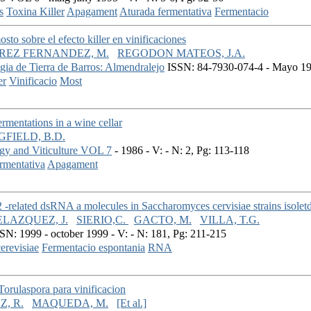
s
Toxina Killer
Apagament
Aturada fermentativa
Fermentacio
osto sobre el efecto killer en vinificaciones
REZ FERNANDEZ, M.
REGODON MATEOS, J.A.
ogia de Tierra de Barros: Almendralejo
ISSN: 84-7930-074-4 - Mayo 199
er
Vinificacio
Most
ermentations in a wine cellar
FIELD, B.D.
ogy and Viticulture VOL 7
- 1986 - V: - N: 2, Pg: 113-118
rmentativa
Apagament
 -related dsRNA a molecules in Saccharomyces cervisiae strains isolet
LAZQUEZ, J.
SIERIO,C.
GACTO, M.
VILLA, T.G.
SN: 1999 - october 1999 - V: - N: 181, Pg: 211-215
erevisiae
Fermentacio espontania
RNA
Torulaspora para vinificacion
, R.
MAQUEDA, M.
[Et al.]