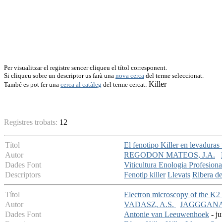
Per visualitzar el registre sencer cliqueu el títol corresponent.
Si cliqueu sobre un descriptor us farà una
nova cerca
del terme seleccionat.
Killer
També es pot fer una
cerca al catàleg
del terme cercat:
Registres trobats:
12
Títol
El fenotipo Killer en levaduras
Autor
REGODON MATEOS, J.A.
Dades Font
Viticultura Enologia Profesiona
Descriptors
Fenotip killer
Llevats
Ribera d
Títol
Electron microscopy of the K2 
Autor
VADASZ, A.S.
JAGGGANA
Dades Font
Antonie van Leeuwenhoek
- ju