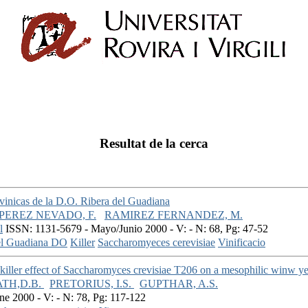
Resultat de la cerca
 vinicas de la D.O. Ribera del Guadiana
PEREZ NEVADO, F.
RAMIREZ FERNANDEZ, M.
l
ISSN: 1131-5679 - Mayo/Junio 2000 - V: - N: 68, Pg: 47-52
el Guadiana DO
Killer
Saccharomyeces cerevisiae
Vinificacio
killer effect of Saccharomyces crevisiae T206 on a mesophilic winw ye
TH,D.B.
PRETORIUS, I.S.
GUPTHAR, A.S.
ne 2000 - V: - N: 78, Pg: 117-122