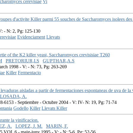
charomyces cerevisiae
Vi
roupes d'activite Killer parmi 55 souches de Saccharomyces isolees des
V: - N: 2, Pg: 125-130
revisiae
Evidenciament
Llevats
tie of the K2 killer yeast, Saccharomyces crevisisiae T260
M
PRETORIUR,I.S
GUPTHAR,A.S
arch 1998 - V: - N: 73, Pg: 263-269
iae
Killer
Fermentacio
en levaduras aisladas a partir de fermentaciones espontaneas de uva de l
LOSADA, A.
-6153 - Septiembre - Octubre 2004 - V: IV- N: 19, Pg: 71-74
ontania
Godello
Killer
Llevats Killer
rante la vinificacion.
Z, A.
LOPEZ, J. M.
MARIN, F.
 VOL 6 - maig-juny 1995 - V: - N: 5-6, Pg: 52-56