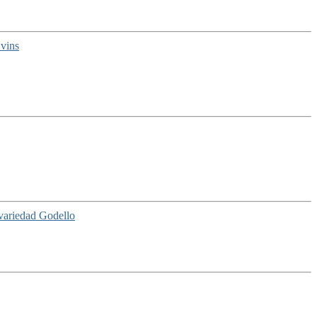
 vins
a variedad Godello