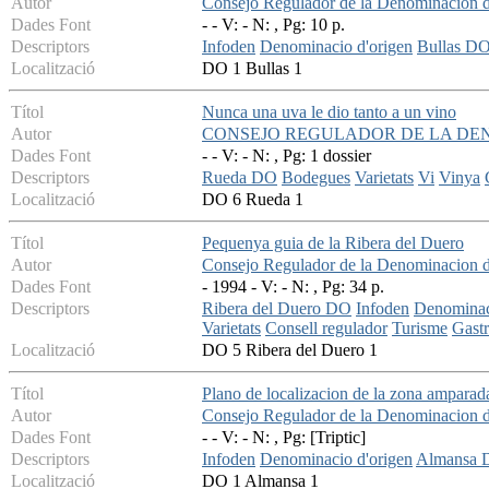
Autor
Consejo Regulador de la Denominacion d
Dades Font
- - V: - N: , Pg: 10 p.
Descriptors
Infoden
Denominacio d'origen
Bullas D
Localització
DO 1 Bullas 1
Títol
Nunca una uva le dio tanto a un vino
Autor
CONSEJO REGULADOR DE LA DE
Dades Font
- - V: - N: , Pg: 1 dossier
Descriptors
Rueda DO
Bodegues
Varietats
Vi
Vinya
Localització
DO 6 Rueda 1
Títol
Pequenya guia de la Ribera del Duero
Autor
Consejo Regulador de la Denominacion d
Dades Font
- 1994 - V: - N: , Pg: 34 p.
Descriptors
Ribera del Duero DO
Infoden
Denominac
Varietats
Consell regulador
Turisme
Gast
Localització
DO 5 Ribera del Duero 1
Títol
Plano de localizacion de la zona ampara
Autor
Consejo Regulador de la Denominacion 
Dades Font
- - V: - N: , Pg: [Triptic]
Descriptors
Infoden
Denominacio d'origen
Almansa
Localització
DO 1 Almansa 1