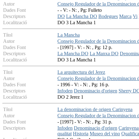
Autor
Consejo Regulador de la Denominacion 
Dades Font
- - V: - N: , Pg: Fulleto
Descriptors
DO
La Mancha DO
Bodegues
Marca
Vi
Localització
DO 3 La Mancha 1
Títol
La Mancha
Autor
Consejo Regulador de la Denominacion 
Dades Font
- [1997] - V: - N: , Pg: 12 p.
Descriptors
La Mancha DO
La Manxa DO
Denomina
Localització
DO 3 La Mancha 1
Títol
La arquitectura del Jerez
Autor
Consejo Regulador de la Denominacion d
Dades Font
- 1996 - V: - N: , Pg: 16 p.
Descriptors
Infoden
Denominacio d'origen
Sherry D
Localització
DO 2 Jerez 1
Títol
La denominacion de origen Carinyena
Autor
Consejo Regulador de la Denominacion 
Dades Font
- [1997] - V: - N: , Pg: 31 p.
Descriptors
Infoden
Denominacio d'origen
Carinyen
qualitat
Historia
Museo del vino
Qualific