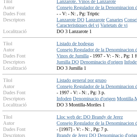
Títol
Lanzarote. Vinos de Lanzarote
Autor
Consejo Regulador de la Denominacion d
Dades Font
- - V: - N: , Pg: Triptic
Descriptors
Lanzarote DO
Lanzarote
Canaries
Consel
Caracteristiques del vi
Varietats de vi
Localització
DO 3 Lanzarote 1
Títol
Listado de bodegas
Autor
Consejo Regulador de la Denominacion d
Dades Font
Vinos de Jumilla
- 1997 - V: - N: , Pg: 1 f
Descriptors
Jumilla DO
Denominacio d'origen
Infode
Localització
DO 3 Jumilla 1
Títol
Listado general por grupo
Autor
Consejo Regulador de la Denominacion d
Dades Font
- 1997 - V: - N: , Pg: 3 p.
Descriptors
Infoden
Denominacio d'origen
Montilla-
Localització
DO 3 Montilla-Moriles 1
Títol
Lloc web de: DO Brandy de Jerez
Autor
Consejo Regulador de la Denominacion d
Dades Font
- [1997] - V: - N: , Pg: 7 p.
Descriptors
Brandy de Jerez DO
Denominacio d'orig