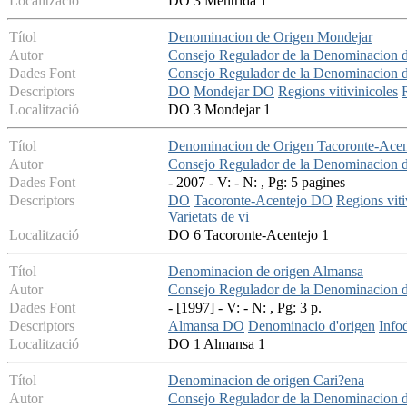
Localització
DO 3 Mentrida 1
Títol
Denominacion de Origen Mondejar
Autor
Consejo Regulador de la Denominacion 
Dades Font
Consejo Regulador de la Denominacion 
Descriptors
DO
Mondejar DO
Regions vitivinicoles
Localització
DO 3 Mondejar 1
Títol
Denominacion de Origen Tacoronte-Acen
Autor
Consejo Regulador de la Denominacion d
Dades Font
- 2007 - V: - N: , Pg: 5 pagines
Descriptors
DO
Tacoronte-Acentejo DO
Regions viti
Varietats de vi
Localització
DO 6 Tacoronte-Acentejo 1
Títol
Denominacion de origen Almansa
Autor
Consejo Regulador de la Denominacion 
Dades Font
- [1997] - V: - N: , Pg: 3 p.
Descriptors
Almansa DO
Denominacio d'origen
Info
Localització
DO 1 Almansa 1
Títol
Denominacion de origen Cari?ena
Autor
Consejo Regulador de la Denominacion d