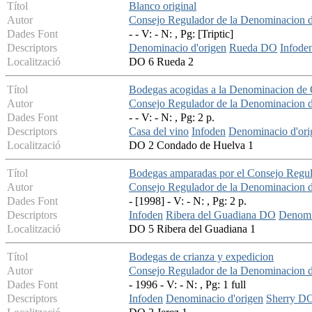
Títol
Blanco original
Autor
Consejo Regulador de la Denominacion 
Dades Font
- - V: - N: , Pg: [Triptic]
Descriptors
Denominacio d'origen
Rueda DO
Infode
Localització
DO 6 Rueda 2
Títol
Bodegas acogidas a la Denominacion de
Autor
Consejo Regulador de la Denominacion 
Dades Font
- - V: - N: , Pg: 2 p.
Descriptors
Casa del vino
Infoden
Denominacio d'ori
Localització
DO 2 Condado de Huelva 1
Títol
Bodegas amparadas por el Consejo Regula
Autor
Consejo Regulador de la Denominacion 
Dades Font
- [1998] - V: - N: , Pg: 2 p.
Descriptors
Infoden
Ribera del Guadiana DO
Denomi
Localització
DO 5 Ribera del Guadiana 1
Títol
Bodegas de crianza y expedicion
Autor
Consejo Regulador de la Denominacion d
Dades Font
- 1996 - V: - N: , Pg: 1 full
Descriptors
Infoden
Denominacio d'origen
Sherry D