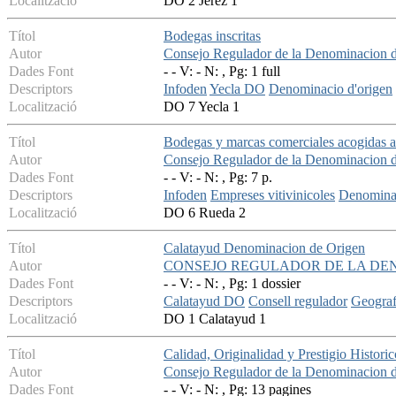
Localització
DO 2 Jerez 1
Títol
Bodegas inscritas
Autor
Consejo Regulador de la Denominacion d
Dades Font
- - V: - N: , Pg: 1 full
Descriptors
Infoden
Yecla DO
Denominacio d'origen
Localització
DO 7 Yecla 1
Títol
Bodegas y marcas comerciales acogidas 
Autor
Consejo Regulador de la Denominacion 
Dades Font
- - V: - N: , Pg: 7 p.
Descriptors
Infoden
Empreses vitivinicoles
Denominac
Localització
DO 6 Rueda 2
Títol
Calatayud Denominacion de Origen
Autor
CONSEJO REGULADOR DE LA DE
Dades Font
- - V: - N: , Pg: 1 dossier
Descriptors
Calatayud DO
Consell regulador
Geograf
Localització
DO 1 Calatayud 1
Títol
Calidad, Originalidad y Prestigio Histor
Autor
Consejo Regulador de la Denominacion d
Dades Font
- - V: - N: , Pg: 13 pagines