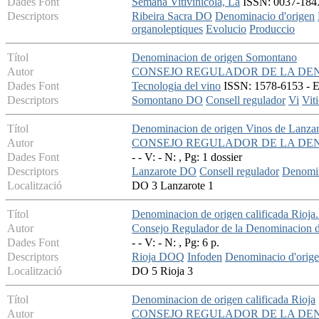
Dades Font
Semana Vitivinicola, La
ISSN: 0037-184X
Descriptors
Ribeira Sacra DO
Denominacio d'origen
organoleptiques
Evolucio
Produccio
Títol
Denominacion de origen Somontano
Autor
CONSEJO REGULADOR DE LA DE
Dades Font
Tecnologia del vino
ISSN: 1578-6153 - En
Descriptors
Somontano DO
Consell regulador
Vi
Viti
Títol
Denominacion de origen Vinos de Lanzar
Autor
CONSEJO REGULADOR DE LA DE
Dades Font
- - V: - N: , Pg: 1 dossier
Descriptors
Lanzarote DO
Consell regulador
Denomin
Localització
DO 3 Lanzarote 1
Títol
Denominacion de origen calificada Rioja. 
Autor
Consejo Regulador de la Denominacion d
Dades Font
- - V: - N: , Pg: 6 p.
Descriptors
Rioja DOQ
Infoden
Denominacio d'orige
Localització
DO 5 Rioja 3
Títol
Denominacion de origen calificada Rioja
Autor
CONSEJO REGULADOR DE LA DEN