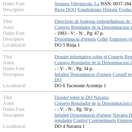
Dades Font
Semana Vitivinicola, La
ISSN: 0037-184X
Descriptors
Rioja DOQ
Estadistiques
Historia
Evoluc
Títol
Directorio de bodegas embotelladoras de
Autor
Consejo Regulador de la Denominacion d
Dades Font
- 1993 - V: - N: , Pg: 47 p.
Descriptors
Denominacio d'origen
Celler
Empreses vit
Localització
DO 5 Rioja 1
Títol
Dossier informativo sobre el Consejo Re
Autor
Consejo Regulador de la Denominacion d
Dades Font
- - V: - N: , Pg: 34 p.
Descriptors
Infoden
Denominacio d'origen
Consell re
DO
Localització
DO 6 Tacoronte Acentejo 1
Títol
Dossier sobre la DO Navarra
Autor
Consejo Regulador de la Denominacion 
Dades Font
- - V: - N: , Pg: 50 p.
Descriptors
Infoden
Denominacio d'origen
Navarra 
regulador
Control
Contraetiqueta
Emprese
Localització
DO 4 Navarra 1