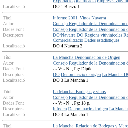
Exportacio
Qualificacio
Empreses vitivini
Localització
DO 1 Bierzo 1
Títol
Informe 2001. Vinos Navarra
Autor
Consejo Regulador de la Denominacion 
Dades Font
Consejo Regulador de la Denominacion 
Descriptors
DO/Navarra DO
Regions vitivinicoles
Re
Comercialitzacio
Dades estadistiques
Localització
DO 4 Navarra 2
Títol
La Mancha Denominacion de Origen
Autor
Consejo Regulador de la Denominacion 
Dades Font
- - V: - N: , Pg: Diptic
Descriptors
DO
Denominacio d'origen
La Mancha 
Localització
DO 3 La Mancha 1
Títol
La Mancha. Bodegas y vinos
Autor
Consejo Regulador de la Denominacion 
Dades Font
- - V: - N: , Pg: 18 p.
Descriptors
Infoden
Denominacio d'origen
La Manc
Localització
DO 3 La Mancha 1
Títol
La Mancha. Relacion de Bodegas y Marc