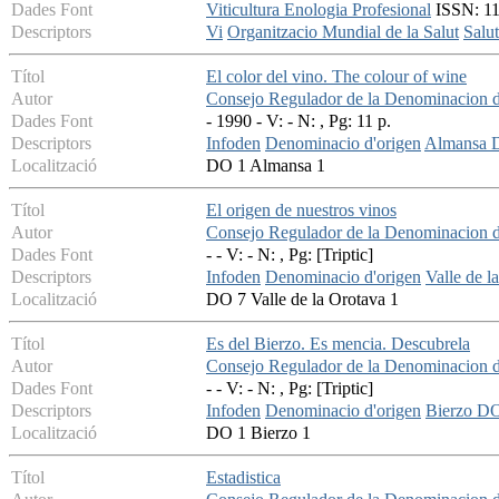
Dades Font
Viticultura Enologia Profesional
ISSN: 113
Descriptors
Vi
Organitzacio Mundial de la Salut
Salut
Títol
El color del vino. The colour of wine
Autor
Consejo Regulador de la Denominacion 
Dades Font
- 1990 - V: - N: , Pg: 11 p.
Descriptors
Infoden
Denominacio d'origen
Almansa
Localització
DO 1 Almansa 1
Títol
El origen de nuestros vinos
Autor
Consejo Regulador de la Denominacion de
Dades Font
- - V: - N: , Pg: [Triptic]
Descriptors
Infoden
Denominacio d'origen
Valle de 
Localització
DO 7 Valle de la Orotava 1
Títol
Es del Bierzo. Es mencia. Descubrela
Autor
Consejo Regulador de la Denominacion d
Dades Font
- - V: - N: , Pg: [Triptic]
Descriptors
Infoden
Denominacio d'origen
Bierzo D
Localització
DO 1 Bierzo 1
Títol
Estadistica