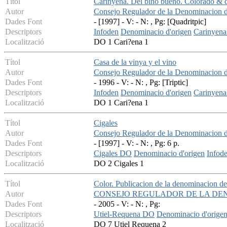
Títol
Carinyena. Del bino bueno. Colorado & 
Autor
Consejo Regulador de la Denominacion 
Dades Font
- [1997] - V: - N: , Pg: [Quadritpic]
Descriptors
Infoden
Denominacio d'origen
Carinyen
Localització
DO 1 Cari?ena 1
Títol
Casa de la vinya y el vino
Autor
Consejo Regulador de la Denominacion 
Dades Font
- 1996 - V: - N: , Pg: [Triptic]
Descriptors
Infoden
Denominacio d'origen
Carinyen
Localització
DO 1 Cari?ena 1
Títol
Cigales
Autor
Consejo Regulador de la Denominacion d
Dades Font
- [1997] - V: - N: , Pg: 6 p.
Descriptors
Cigales DO
Denominacio d'origen
Infod
Localització
DO 2 Cigales 1
Títol
Color. Publicacion de la denominacion d
Autor
CONSEJO REGULADOR DE LA DE
Dades Font
- 2005 - V: - N: , Pg:
Descriptors
Utiel-Requena DO
Denominacio d'orige
Localització
DO 7 Utiel Requena 2