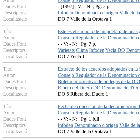
Autor
Consejo Regulador de la Denominacion de
Dades Font
- [1997] - V: - N: , Pg: 2 p.
Descriptors
Infoden
Denominacio d'origen
Valle de 
Localització
DO 7 Valle de la Orotava 1
Títol
Este es el simbolo de un pueblo, de unas g
Autor
Consejo Regulador de la Denominacion d
Dades Font
- - V: - N: , Pg: 7 p.
Descriptors
Varietats
Clima
Infoden
Yecla DO
Denomi
Localització
DO 7 Yecla 1
Títol
Extracto de los acuerdos adoptados en la
Autor
Consejo Regulador de la Denominacion d
Dades Font
Boletin informativo de bodegas de la D.O
Descriptors
Ribera del Duero DO
Denominacio d'Or
Localització
DO 5 Ribera del Duero 1
Títol
Fecha de concesion de la denominacion d
Autor
Consejo Regulador de la Denominacion de
Dades Font
- - V: - N: , Pg: 1 full
Descriptors
Infoden
Denominacio d'origen
Valle de 
Localització
DO 7 Valle de la Orotava 1