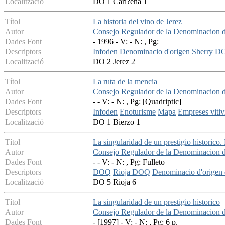
Localització
DO 1 Cari?ena 1
Títol
La historia del vino de Jerez
Autor
Consejo Regulador de la Denominacion d
Dades Font
- 1996 - V: - N: , Pg:
Descriptors
Infoden
Denominacio d'origen
Sherry D
Localització
DO 2 Jerez 2
Títol
La ruta de la mencia
Autor
Consejo Regulador de la Denominacion d
Dades Font
- - V: - N: , Pg: [Quadriptic]
Descriptors
Infoden
Enoturisme
Mapa
Empreses vitiv
Localització
DO 1 Bierzo 1
Títol
La singularidad de un prestigio historic
Autor
Consejo Regulador de la Denominacion d
Dades Font
- - V: - N: , Pg: Fulleto
Descriptors
DOQ
Rioja DOQ
Denominacio d'origen 
Localització
DO 5 Rioja 6
Títol
La singularidad de un prestigio historico
Autor
Consejo Regulador de la Denominacion d
Dades Font
- [1997] - V: - N: , Pg: 6 p.