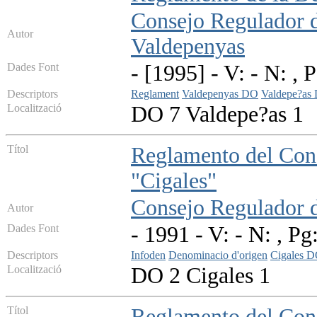
Consejo Regulador 
Autor
Valdepenyas
Dades Font
- [1995] - V: - N: , 
Descriptors
Reglament
Valdepenyas DO
Valdepe?as
Localització
DO 7 Valdepe?as 1
Títol
Reglamento del Con
"Cigales"
Consejo Regulador 
Autor
Dades Font
- 1991 - V: - N: , Pg
Descriptors
Infoden
Denominacio d'origen
Cigales 
Localització
DO 2 Cigales 1
Títol
Reglamento del Cons