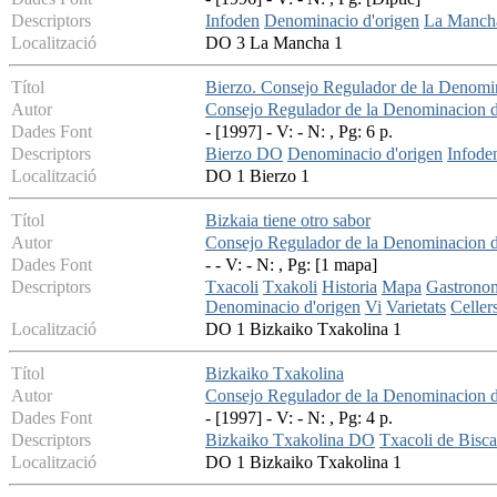
Descriptors
Infoden
Denominacio d'origen
La Manc
Localització
DO 3 La Mancha 1
Títol
Bierzo. Consejo Regulador de la Denomi
Autor
Consejo Regulador de la Denominacion d
Dades Font
- [1997] - V: - N: , Pg: 6 p.
Descriptors
Bierzo DO
Denominacio d'origen
Infode
Localització
DO 1 Bierzo 1
Títol
Bizkaia tiene otro sabor
Autor
Consejo Regulador de la Denominacion d
Dades Font
- - V: - N: , Pg: [1 mapa]
Descriptors
Txacoli
Txakoli
Historia
Mapa
Gastrono
Denominacio d'origen
Vi
Varietats
Celler
Localització
DO 1 Bizkaiko Txakolina 1
Títol
Bizkaiko Txakolina
Autor
Consejo Regulador de la Denominacion d
Dades Font
- [1997] - V: - N: , Pg: 4 p.
Descriptors
Bizkaiko Txakolina DO
Txacoli de Bisc
Localització
DO 1 Bizkaiko Txakolina 1