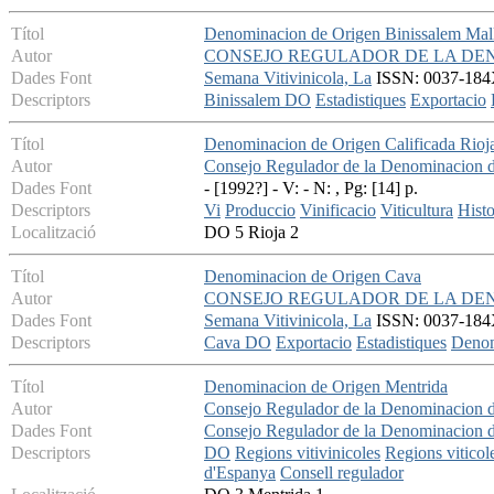
Títol
Denominacion de Origen Binissalem Mal
Autor
CONSEJO REGULADOR DE LA DEN
Dades Font
Semana Vitivinicola, La
ISSN: 0037-184X
Descriptors
Binissalem DO
Estadistiques
Exportacio
Títol
Denominacion de Origen Calificada Rioja. 
Autor
Consejo Regulador de la Denominacion d
Dades Font
- [1992?] - V: - N: , Pg: [14] p.
Descriptors
Vi
Produccio
Vinificacio
Viticultura
Histo
Localització
DO 5 Rioja 2
Títol
Denominacion de Origen Cava
Autor
CONSEJO REGULADOR DE LA DE
Dades Font
Semana Vitivinicola, La
ISSN: 0037-184X
Descriptors
Cava DO
Exportacio
Estadistiques
Denom
Títol
Denominacion de Origen Mentrida
Autor
Consejo Regulador de la Denominacion 
Dades Font
Consejo Regulador de la Denominacion 
Descriptors
DO
Regions vitivinicoles
Regions viticol
d'Espanya
Consell regulador