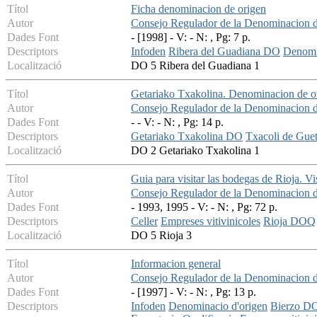
Títol
Ficha denominacion de origen
Autor
Consejo Regulador de la Denominacion 
Dades Font
- [1998] - V: - N: , Pg: 7 p.
Descriptors
Infoden
Ribera del Guadiana DO
Denomi
Localització
DO 5 Ribera del Guadiana 1
Títol
Getariako Txakolina. Denominacion de o
Autor
Consejo Regulador de la Denominacion d
Dades Font
- - V: - N: , Pg: 14 p.
Descriptors
Getariako Txakolina DO
Txacoli de Gue
Localització
DO 2 Getariako Txakolina 1
Títol
Guia para visitar las bodegas de Rioja. Vi
Autor
Consejo Regulador de la Denominacion d
Dades Font
- 1993, 1995 - V: - N: , Pg: 72 p.
Descriptors
Celler
Empreses vitivinicoles
Rioja DOQ
Localització
DO 5 Rioja 3
Títol
Informacion general
Autor
Consejo Regulador de la Denominacion d
Dades Font
- [1997] - V: - N: , Pg: 13 p.
Descriptors
Infoden
Denominacio d'origen
Bierzo D