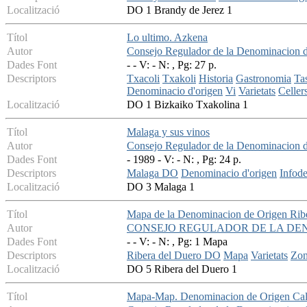
Localització
DO 1 Brandy de Jerez 1
Títol
Lo ultimo. Azkena
Autor
Consejo Regulador de la Denominacion d
Dades Font
- - V: - N: , Pg: 27 p.
Descriptors
Txacoli
Txakoli
Historia
Gastronomia
Ta
Denominacio d'origen
Vi
Varietats
Celler
Localització
DO 1 Bizkaiko Txakolina 1
Títol
Malaga y sus vinos
Autor
Consejo Regulador de la Denominacion 
Dades Font
- 1989 - V: - N: , Pg: 24 p.
Descriptors
Malaga DO
Denominacio d'origen
Infod
Localització
DO 3 Malaga 1
Títol
Mapa de la Denominacion de Origen Rib
Autor
CONSEJO REGULADOR DE LA DEN
Dades Font
- - V: - N: , Pg: 1 Mapa
Descriptors
Ribera del Duero DO
Mapa
Varietats
Zon
Localització
DO 5 Ribera del Duero 1
Títol
Mapa-Map. Denominacion de Origen Califi