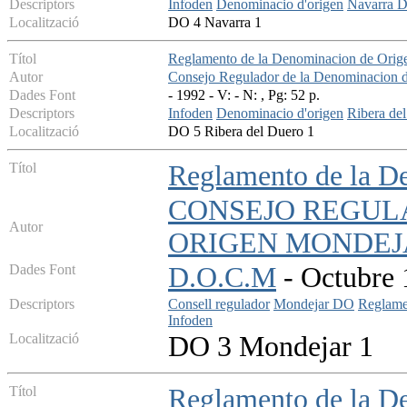
Descriptors
Infoden
Denominacio d'origen
Navarra 
Localització
DO 4 Navarra 1
Títol
Reglamento de la Denominacion de Origen
Autor
Consejo Regulador de la Denominacion 
Dades Font
- 1992 - V: - N: , Pg: 52 p.
Descriptors
Infoden
Denominacio d'origen
Ribera de
Localització
DO 5 Ribera del Duero 1
Títol
Reglamento de la D
CONSEJO REGUL
Autor
ORIGEN MONDEJ
Dades Font
D.O.C.M
- Octubre 
Descriptors
Consell regulador
Mondejar DO
Reglame
Infoden
Localització
DO 3 Mondejar 1
Títol
Reglamento de la D