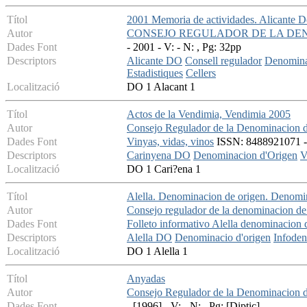
Títol
2001 Memoria de actividades. Alicante 
Autor
CONSEJO REGULADOR DE LA DE
Dades Font
- 2001 - V: - N: , Pg: 32pp
Descriptors
Alicante DO
Consell regulador
Denomina
Estadistiques
Cellers
Localització
DO 1 Alacant 1
Títol
Actos de la Vendimia, Vendimia 2005
Autor
Consejo Regulador de la Denominacion d
Dades Font
Vinyas, vidas, vinos
ISSN: 8488921071 - S
Descriptors
Carinyena DO
Denominacion d'Origen
V
Localització
DO 1 Cari?ena 1
Títol
Alella. Denominacion de origen. Denomina
Autor
Consejo regulador de la denominacion de 
Dades Font
Folleto informativo Alella denominacion 
Descriptors
Alella DO
Denominacio d'origen
Infoden
Localització
DO 1 Alella 1
Títol
Anyadas
Autor
Consejo Regulador de la Denominacion 
Dades Font
- [1996] - V: - N: , Pg: [Diptic]