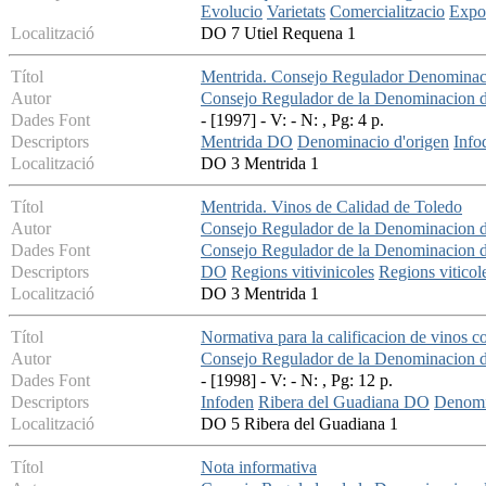
Evolucio
Varietats
Comercialitzacio
Expo
Localització
DO 7 Utiel Requena 1
Títol
Mentrida. Consejo Regulador Denominac
Autor
Consejo Regulador de la Denominacion 
Dades Font
- [1997] - V: - N: , Pg: 4 p.
Descriptors
Mentrida DO
Denominacio d'origen
Info
Localització
DO 3 Mentrida 1
Títol
Mentrida. Vinos de Calidad de Toledo
Autor
Consejo Regulador de la Denominacion 
Dades Font
Consejo Regulador de la Denominacion 
Descriptors
DO
Regions vitivinicoles
Regions viticol
Localització
DO 3 Mentrida 1
Títol
Normativa para la calificacion de vinos 
Autor
Consejo Regulador de la Denominacion 
Dades Font
- [1998] - V: - N: , Pg: 12 p.
Descriptors
Infoden
Ribera del Guadiana DO
Denomi
Localització
DO 5 Ribera del Guadiana 1
Títol
Nota informativa