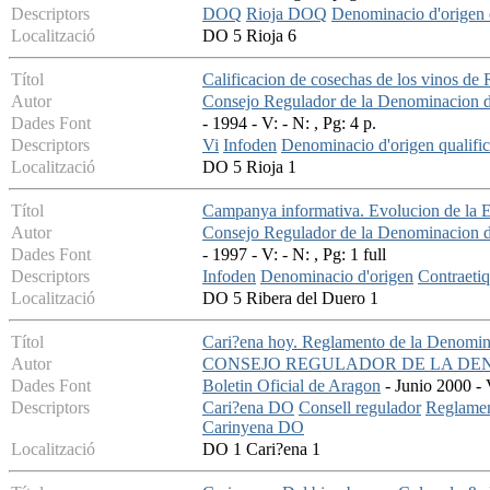
Descriptors
DOQ
Rioja DOQ
Denominacio d'origen 
Localització
DO 5 Rioja 6
Títol
Calificacion de cosechas de los vinos de
Autor
Consejo Regulador de la Denominacion d
Dades Font
- 1994 - V: - N: , Pg: 4 p.
Descriptors
Vi
Infoden
Denominacio d'origen qualifi
Localització
DO 5 Rioja 1
Títol
Campanya informativa. Evolucion de la E
Autor
Consejo Regulador de la Denominacion 
Dades Font
- 1997 - V: - N: , Pg: 1 full
Descriptors
Infoden
Denominacio d'origen
Contraetiq
Localització
DO 5 Ribera del Duero 1
Títol
Cari?ena hoy. Reglamento de la Denomin
Autor
CONSEJO REGULADOR DE LA DE
Dades Font
Boletin Oficial de Aragon
- Junio 2000 - 
Descriptors
Cari?ena DO
Consell regulador
Reglame
Carinyena DO
Localització
DO 1 Cari?ena 1