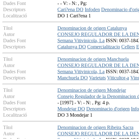
Dades Font
- - V: - N: , Pg:
Descriptors
Cari?ena DO
Infoden
Denominacio d'ori
Localització
DO 1 Cari?ena 1
Títol
Denominacion de origen Catalunya
Autor
CONSEJO REGULADOR DE LA DE
Dades Font
Semana Vitivinicola, La
ISSN: 0037-184X
Descriptors
Catalunya DO
Comercialitzacio
Cellers
E
Títol
Denominacion de origen Manchuela
Autor
CONSEJO REGULADOR DE LA DE
Dades Font
Semana Vitivinicola, La
ISSN: 0037-184X
Descriptors
Manchuela DO
Varietats
Viticultor-a
Vin
Títol
Denominacion de origen Mondejar
Autor
Consejo Regulador de la Denominacion 
Dades Font
- [1997] - V: - N: , Pg: 4 p.
Descriptors
Mondejar DO
Denominacio d'origen
Inf
Localització
DO 3 Mondejar 1
Títol
Denominacion de origen Ribeira Sacra
Autor
CONSEJO REGULADOR DE LA DEN