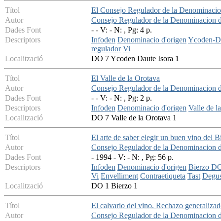
Títol
El Consejo Regulador de la Denominacion
Autor
Consejo Regulador de la Denominacion 
Dades Font
- - V: - N: , Pg: 4 p.
Descriptors
Infoden
Denominacio d'origen
Ycoden-D
regulador
Vi
Localització
DO 7 Ycoden Daute Isora 1
Títol
El Valle de la Orotava
Autor
Consejo Regulador de la Denominacion de
Dades Font
- - V: - N: , Pg: 2 p.
Descriptors
Infoden
Denominacio d'origen
Valle de 
Localització
DO 7 Valle de la Orotava 1
Títol
El arte de saber elegir un buen vino del B
Autor
Consejo Regulador de la Denominacion d
Dades Font
- 1994 - V: - N: , Pg: 56 p.
Descriptors
Infoden
Denominacio d'origen
Bierzo D
Vi
Envelliment
Contraetiqueta
Tast
Degus
Localització
DO 1 Bierzo 1
Títol
El calvario del vino. Rechazo generaliza
Autor
Consejo Regulador de la Denominacion 