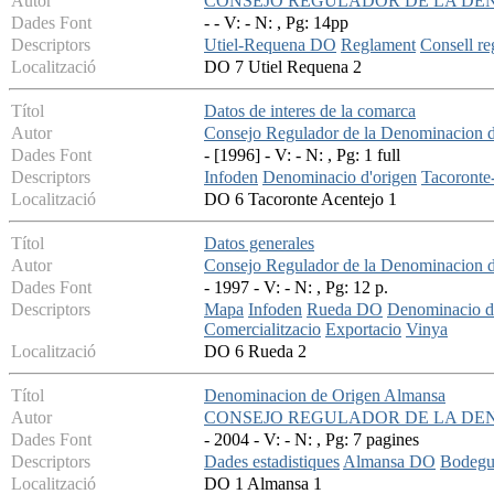
Autor
CONSEJO REGULADOR DE LA DE
Dades Font
- - V: - N: , Pg: 14pp
Descriptors
Utiel-Requena DO
Reglament
Consell re
Localització
DO 7 Utiel Requena 2
Títol
Datos de interes de la comarca
Autor
Consejo Regulador de la Denominacion d
Dades Font
- [1996] - V: - N: , Pg: 1 full
Descriptors
Infoden
Denominacio d'origen
Tacoronte
Localització
DO 6 Tacoronte Acentejo 1
Títol
Datos generales
Autor
Consejo Regulador de la Denominacion 
Dades Font
- 1997 - V: - N: , Pg: 12 p.
Descriptors
Mapa
Infoden
Rueda DO
Denominacio d
Comercialitzacio
Exportacio
Vinya
Localització
DO 6 Rueda 2
Títol
Denominacion de Origen Almansa
Autor
CONSEJO REGULADOR DE LA DE
Dades Font
- 2004 - V: - N: , Pg: 7 pagines
Descriptors
Dades estadistiques
Almansa DO
Bodegu
Localització
DO 1 Almansa 1