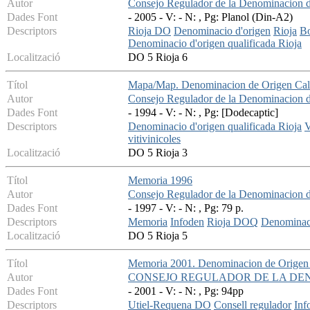
Autor
Consejo Regulador de la Denominacion d
Dades Font
- 2005 - V: - N: , Pg: Planol (Din-A2)
Descriptors
Rioja DO
Denominacio d'origen
Rioja
B
Denominacio d'origen qualificada Rioja
Localització
DO 5 Rioja 6
Títol
Mapa/Map. Denominacion de Origen Cali
Autor
Consejo Regulador de la Denominacion d
Dades Font
- 1994 - V: - N: , Pg: [Dodecaptic]
Descriptors
Denominacio d'origen qualificada Rioja
V
vitivinicoles
Localització
DO 5 Rioja 3
Títol
Memoria 1996
Autor
Consejo Regulador de la Denominacion d
Dades Font
- 1997 - V: - N: , Pg: 79 p.
Descriptors
Memoria
Infoden
Rioja DOQ
Denominaci
Localització
DO 5 Rioja 5
Títol
Memoria 2001. Denominacion de Origen
Autor
CONSEJO REGULADOR DE LA DE
Dades Font
- 2001 - V: - N: , Pg: 94pp
Descriptors
Utiel-Requena DO
Consell regulador
Inf