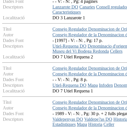
Dades Font
- - V: - N: , Pg: 4 pagines
Descriptors
Lanzarote DO
Canaries
Consell regulado
Caracteristiques
Localització
DO 3 Lanzarote 1
Títol
Consejo Regulador Denominacion de Orig
Autor
Consejo Regulador de la Denominacion 
Dades Font
- [1997] - V: - N: , Pg: 17 p.
Descriptors
Utiel-Requena DO
Denominacio d'orige
Museu del Vi Bodega Redonda
Cellers
Localització
DO 7 Utiel Requena 2
Títol
Consejo Regulador Denominacion de Ori
Autor
Consejo Regulador de la Denominacion 
Dades Font
- - V: - N: , Pg: 8 p.
Descriptors
Utiel-Requena DO
Mapa
Infoden
Denomi
Localització
DO 7 Utiel Requena 1
Títol
Consejo Regulador Denominacion de Or
Autor
Consejo Regulador de la Denominacion 
Dades Font
- 1989 - V: - N: , Pg: 30 p. + 2 fulls plega
Descriptors
Valdepenyas DO
Valdepe?as DO
Histori
Estadistiques
Mapa
Historia
Celler