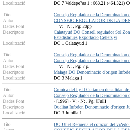
Localització
DO 7 Valdepe?as 1 ; 663.21 (464.321) 
Títol
Consejo Regulador de la Denominacion 
Autor
CONSEJO REGULADOR DE LA DE
Dades Font
- - V: - N: , Pg: 20pp
Descriptors
Calatayud DO
Consell regulador
Sol
Zon
Estadistiques
Exportacio
Cellers
vi
Localització
DO 1 Calatayud 1
Títol
Consejo Regulador de la Denominacion 
Autor
Consejo Regulador de la Denominacion 
Dades Font
- - V: - N: , Pg: 7 p.
Descriptors
Malaga DO
Denominacio d'origen
Infod
Localització
DO 3 Malaga 1
Títol
Cronica del I y II Certamen de calidad de
Autor
Consejo Regulador de la Denominacion d
Dades Font
- [1996] - V: - N: , Pg: [Full]
Descriptors
Qualitat
Infoden
Denominacio d'origen
J
Localització
DO 3 Jumilla 1
Títol
DO Utiel-Requena el corazon del vi?edo