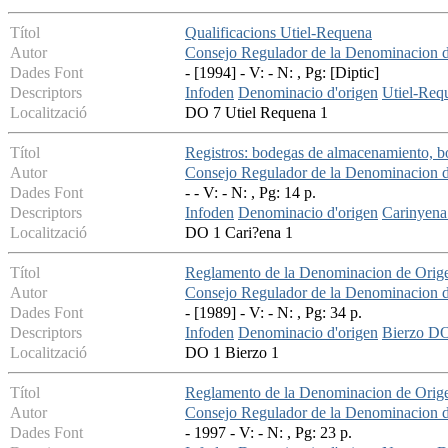
Títol
Qualificacions Utiel-Requena
Autor
Consejo Regulador de la Denominacion 
Dades Font
- [1994] - V: - N: , Pg: [Diptic]
Descriptors
Infoden
Denominacio d'origen
Utiel-Re
Localització
DO 7 Utiel Requena 1
Títol
Registros: bodegas de almacenamiento, bo
Autor
Consejo Regulador de la Denominacion 
Dades Font
- - V: - N: , Pg: 14 p.
Descriptors
Infoden
Denominacio d'origen
Carinyen
Localització
DO 1 Cari?ena 1
Títol
Reglamento de la Denominacion de Orige
Autor
Consejo Regulador de la Denominacion d
Dades Font
- [1989] - V: - N: , Pg: 34 p.
Descriptors
Infoden
Denominacio d'origen
Bierzo D
Localització
DO 1 Bierzo 1
Títol
Reglamento de la Denominacion de Orige
Autor
Consejo Regulador de la Denominacion 
Dades Font
- 1997 - V: - N: , Pg: 23 p.