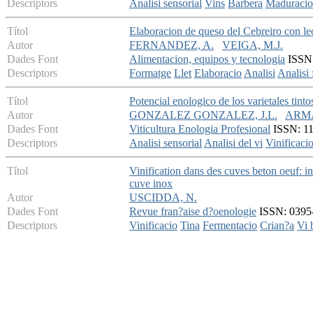
Descriptors
Analisi sensorial
Vins
Barbera
Maduracio
Títol
Elaboracion de queso del Cebreiro con lec
Autor
FERNANDEZ, A.
VEIGA, M.J.
Dades Font
Alimentacion, equipos y tecnologia
ISSN:
Descriptors
Formatge
Llet
Elaboracio
Analisi
Analisi 
Títol
Potencial enologico de los varietales tint
Autor
GONZALEZ GONZALEZ, J.L.
ARMA
Dades Font
Viticultura Enologia Profesional
ISSN: 113
Descriptors
Analisi sensorial
Analisi del vi
Vinificaci
Títol
Vinification dans des cuves beton oeuf: i
cuve inox
Autor
USCIDDA, N.
Dades Font
Revue fran?aise d?oenologie
ISSN: 0395-
Descriptors
Vinificacio
Tina
Fermentacio
Crian?a
Vi 