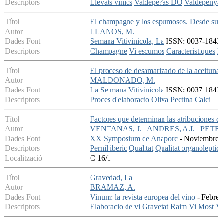
Descriptors
Llevats vinics
Valdepe?as DO
Valdepen
Títol
El champagne y los espumosos. Desde su o
Autor
LLANOS, M.
Dades Font
Semana Vitivinicola, La
ISSN: 0037-184X
Descriptors
Champagne
Vi escumos
Caracteristiques
Títol
El proceso de desamarizado de la aceitun
Autor
MALDONADO, M.
Dades Font
La Setmana Vitivinicola
ISSN: 0037-184X 
Descriptors
Proces d'elaboracio
Oliva
Pectina
Calci
Títol
Factores que determinan las atribuciones 
Autor
VENTANAS, J.
ANDRES, A.I.
PETR
Dades Font
XX Symposium de Anaporc
- Noviembre 
Descriptors
Pernil iberic
Qualitat
Qualitat organolepti
Localització
C 16/1
Títol
Gravedad, La
Autor
BRAMAZ, A.
Dades Font
Vinum: la revista europea del vino
- Febre
Descriptors
Elaboracio de vi
Gravetat
Raim
Vi
Most