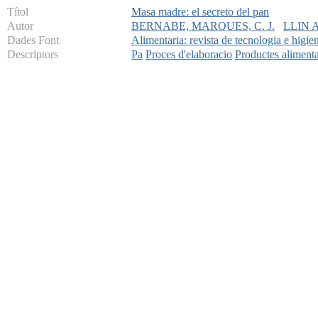
Títol
Masa madre: el secreto del pan
Autor
BERNABE, MARQUES, C. J.
LLIN 
Dades Font
Alimentaria: revista de tecnologia e higie
Descriptors
Pa
Proces d'elaboracio
Productes alimenta