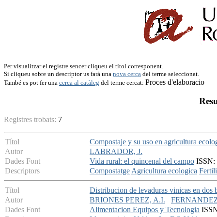
Per visualitzar el registre sencer cliqueu el títol corresponent.
Si cliqueu sobre un descriptor us farà una
nova cerca
del terme seleccionat.
Proces d'elaboracio
També es pot fer una
cerca al catàleg
del terme cercat:
Resu
Registres trobats:
7
Títol
Compostaje y su uso en agricultura ecolog
Autor
LABRADOR, J.
Dades Font
Vida rural: el quincenal del campo
ISSN: 1
Descriptors
Compostatge
Agricultura ecologica
Fertil
Títol
Distribucion de levaduras vinicas en dos
Autor
BRIONES PEREZ, A.I.
FERNANDEZ
Dades Font
Alimentacion Equipos y Tecnologia
ISSN: