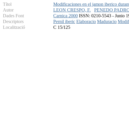
Títol
Modificaciones en el jamon iberico duran
Autor
LEON CRESPO, F.
PENEDO PADRON
Dades Font
Carnica 2000
ISSN: 0210-5543 - Junio 19
Descriptors
Pernil iberic
Elaboracio
Maduracio
Modif
Localització
C 15/125