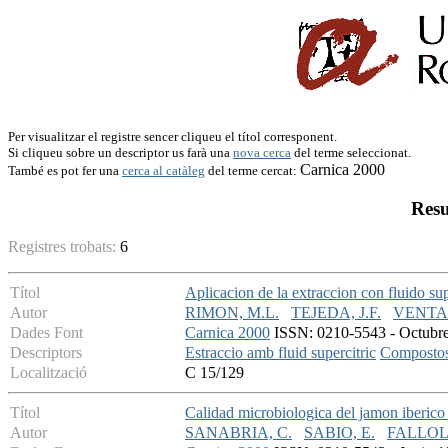
Per visualitzar el registre sencer cliqueu el títol corresponent.
Si cliqueu sobre un descriptor us farà una
nova cerca
del terme seleccionat.
Carnica 2000
També es pot fer una
cerca al catàleg
del terme cercat:
Resu
Registres trobats:
6
Títol
Aplicacion de la extraccion con fluido su
Autor
RIMON, M.L.
TEJEDA, J.F.
VENTAN
Dades Font
Carnica 2000
ISSN: 0210-5543 - Octubre 
Descriptors
Estraccio amb fluid supercitric
Compostos
Localització
C 15/129
Títol
Calidad microbiologica del jamon iberic
Autor
SANABRIA, C.
SABIO, E.
FALLOL