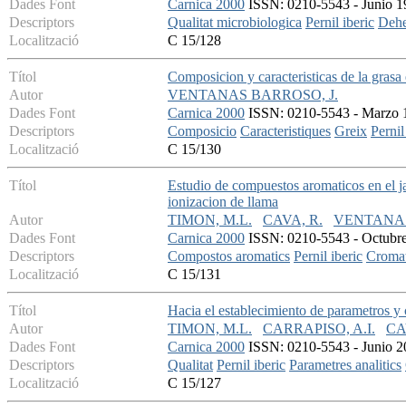
Dades Font
Carnica 2000
ISSN: 0210-5543 - Junio 19
Descriptors
Qualitat microbiologica
Pernil iberic
Dehe
Localització
C 15/128
Títol
Composicion y caracteristicas de la grasa 
Autor
VENTANAS BARROSO, J.
Dades Font
Carnica 2000
ISSN: 0210-5543 - Marzo 19
Descriptors
Composicio
Caracteristiques
Greix
Pernil
Localització
C 15/130
Títol
Estudio de compuestos aromaticos en el ja
ionizacion de llama
Autor
TIMON, M.L.
CAVA, R.
VENTANAS,
Dades Font
Carnica 2000
ISSN: 0210-5543 - Octubre 
Descriptors
Compostos aromatics
Pernil iberic
Cromat
Localització
C 15/131
Títol
Hacia el establecimiento de parametros y 
Autor
TIMON, M.L.
CARRAPISO, A.I.
CA
Dades Font
Carnica 2000
ISSN: 0210-5543 - Junio 20
Descriptors
Qualitat
Pernil iberic
Parametres analitics
Localització
C 15/127