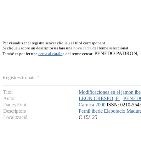
Per visualitzar el registre sencer cliqueu el títol corresponent.
Si cliqueu sobre un descriptor us farà una
nova cerca
del terme seleccionat.
PENEDO PADRON, J
També es pot fer una
cerca al catàleg
del terme cercat:
Registres trobats:
1
Títol
Modificaciones en el jamon ibe
Autor
LEON CRESPO, F.
PENEDO
Dades Font
Carnica 2000
ISSN: 0210-5543 -
Descriptors
Pernil iberic
Elaboracio
Madura
Localització
C 15/125