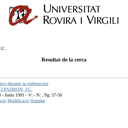
.C.
Resultat de la cerca
rico durante su elaboracion
 PADRON, J.C.
 Junio 1991 - V: - N: , Pg: 37-50
cio
Modificacio
Humitat