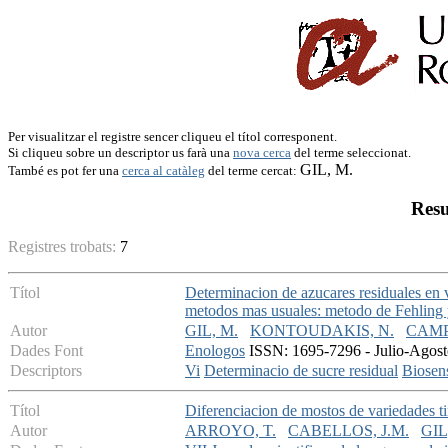
Per visualitzar el registre sencer cliqueu el títol corresponent.
Si cliqueu sobre un descriptor us farà una
nova cerca
del terme seleccionat.
GIL, M.
També es pot fer una
cerca al catàleg
del terme cercat:
Resu
Registres trobats:
7
Títol
Determinacion de azucares residuales en
metodos mas usuales: metodo de Fehling
Autor
GIL, M.
KONTOUDAKIS, N.
CAMPS
Dades Font
Enologos
ISSN: 1695-7296 - Julio-Agosto
Descriptors
Vi
Determinacio de sucre residual
Biosen
Títol
Diferenciacion de mostos de variedades t
Autor
ARROYO, T.
CABELLOS, J.M.
GIL