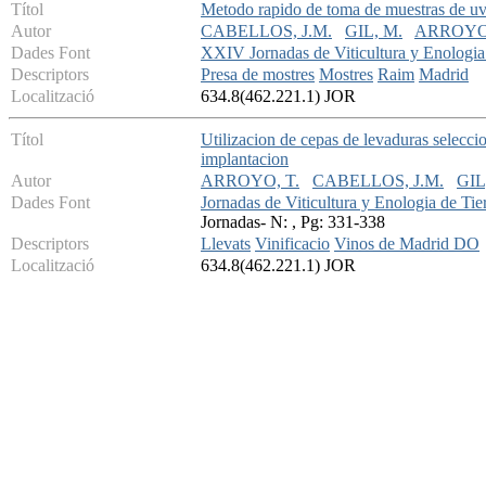
Títol
Metodo rapido de toma de muestras de u
Autor
CABELLOS, J.M.
GIL, M.
ARROYO,
Dades Font
XXIV Jornadas de Viticultura y Enologia 
Descriptors
Presa de mostres
Mostres
Raim
Madrid
Localització
634.8(462.221.1) JOR
Títol
Utilizacion de cepas de levaduras selecc
implantacion
Autor
ARROYO, T.
CABELLOS, J.M.
GIL
Dades Font
Jornadas de Viticultura y Enologia de Tie
Jornadas- N: , Pg: 331-338
Descriptors
Llevats
Vinificacio
Vinos de Madrid DO
Localització
634.8(462.221.1) JOR