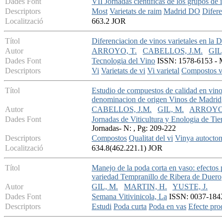
Dades Font
VII Jornadas cientificas de los grupos de 
Descriptors
Most
Varietats de raim
Madrid DO
Difere
Localització
663.2 JOR
Títol
Diferenciacion de vinos varietales en la
Autor
ARROYO, T.
CABELLOS, J.M.
GIL
Dades Font
Tecnologia del Vino
ISSN: 1578-6153 - M
Descriptors
Vi
Varietats de vi
Vi varietal
Compostos vo
Títol
Estudio de compuestos de calidad en vino
denominacion de origen Vinos de Madrid
Autor
CABELLOS, J.M.
GIL, M.
ARROYO,
Dades Font
Jornadas de Viticultura y Enologia de Tie
Jornadas- N: , Pg: 209-222
Descriptors
Compostos
Qualitat del vi
Vinya autocto
Localització
634.8(462.221.1) JOR
Títol
Manejo de la poda corta en vaso: efectos p
variedad Tempranillo de Ribera de Duero
Autor
GIL, M.
MARTIN, H.
YUSTE, J.
Dades Font
Semana Vitivinicola, La
ISSN: 0037-184X
Descriptors
Estudi
Poda curta
Poda en vas
Efecte pro