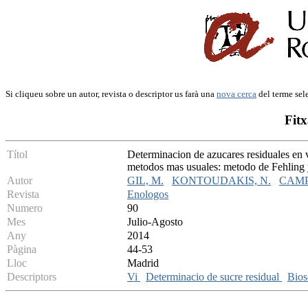
Si cliqueu sobre un autor, revista o descriptor us farà una
nova cerca
del terme sel
Fitx
Títol
Determinacion de azucares residuales en
metodos mas usuales: metodo de Fehling
Autor
GIL, M.
KONTOUDAKIS, N.
CAMPS
Revista
Enologos
Numero
90
Mes
Julio-Agosto
Any
2014
Pàgina
44-53
Lloc
Madrid
Descriptors
Vi
Determinacio de sucre residual
Bios