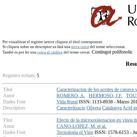
Per visualitzar el registre sencer cliqueu el títol corresponent.
Si cliqueu sobre un descriptor us farà una
nova cerca
del terme seleccionat.
Contingut polifenolic
També es pot fer una
cerca al catàleg
del terme cercat:
Resu
Registres trobats:
5
Títol
Caracterizacion de los aceites de catorce 
Autor
ROMERO, A.
HERMOSO, J.F.
TOUS
Dades Font
Vida Rural
ISSN: 1133-8938 - Marzo 2013
Descriptors
Caracteritzacio
Olivera
Catalunya
Acid g
Títol
Efecto de la microoxigenacion en vinos ti
Autor
CANO-LOPEZ, M. et al.
Dades Font
Tecnologia el Vino
ISSN: 1578-6153 - Jul