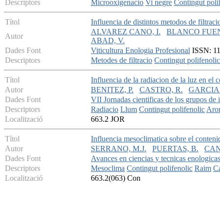
Descriptors
Microoxigenacio
Vi negre
Contingut poli
Títol
Influencia de distintos metodos de filtraci
ALVAREZ CANO, I.
BLANCO FUEN
Autor
ABAD, V.
Dades Font
Viticultura Enologia Profesional
ISSN: 113
Descriptors
Metodes de filtracio
Contingut polifenolic
Títol
Influencia de la radiacion de la luz en el
Autor
BENITEZ, P.
CASTRO, R.
GARCIA
Dades Font
VII Jornadas cientificas de los grupos de 
Descriptors
Radiacio
Llum
Contingut polifenolic
Aro
Localització
663.2 JOR
Títol
Influencia mesoclimatica sobre el conteni
Autor
SERRANO, M.J.
PUERTAS, B.
CAN
Dades Font
Avances en ciencias y tecnicas enologica
Descriptors
Mesoclima
Contingut polifenolic
Raim
Ca
Localització
663.2(063) Con