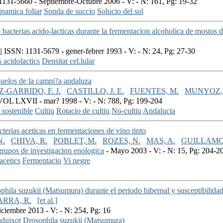
131-5660 - Septiembre-Octubre 2006 - V: - N: 161, Pg: 19-32
namica foliar
Sonda de succio
Solucio del sol
 bacterias acido-lacticas durante la fermentacion alcoholica de mosto
l
ISSN: 1131-5679 - gener-febrer 1993 - V: - N: 24, Pg: 27-30
s acidolactics
Densitat cel.lular
suelos de la campi?a andaluza
-GARRIDO, F. J.
CASTILLO, J. E.
FUENTES, M.
MUNYOZ, 
OL LXVII - mar? 1998 - V: - N: 788, Pg: 199-204
 sostenible
Cultiu
Rotacio de cultiu
No-cultiu
Andalucia
terias aceticas en fermentaciones de vino tinto
N.
CHIVA, R.
POBLET, M.
ROZES, N.
MAS, A.
GUILLAMON
 grupos de investigacion enologica
- Mayo 2003 - V: - N: 15, Pg: 204-2
acetics
Fermentacio
Vi negre
hila suzukii (Matsumura) durante el periodo hibernal y susceptibilidad
RRA, R.
[et al.]
iembre 2013 - V: - N: 254, Pg: 16
duixot
Drosophila suzukii (Matsumura)