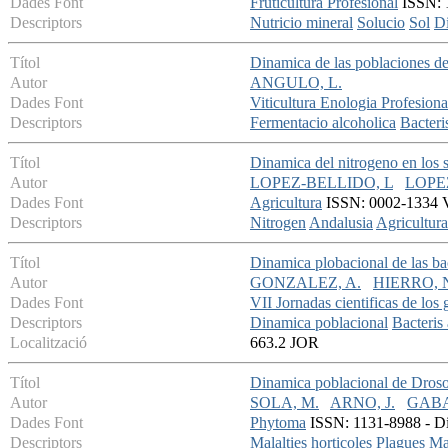
Dades Font
Fruticultura Profesional
ISSN: 1
Descriptors
Nutricio mineral
Solucio
Sol
Di
Títol
Dinamica de las poblaciones de
Autor
ANGULO, L.
Dades Font
Viticultura Enologia Profesiona
Descriptors
Fermentacio alcoholica
Bacteri
Títol
Dinamica del nitrogeno en los 
Autor
LOPEZ-BELLIDO, L
LOPEZ
Dades Font
Agricultura
ISSN: 0002-1334 V
Descriptors
Nitrogen
Andalusia
Agricultura
Títol
Dinamica plobacional de las bac
Autor
GONZALEZ, A.
HIERRO, 
Dades Font
VII Jornadas cientificas de los
Descriptors
Dinamica poblacional
Bacteris 
Localització
663.2 JOR
Títol
Dinamica poblacional de Drosop
Autor
SOLA, M.
ARNO, J.
GABA
Dades Font
Phytoma
ISSN: 1131-8988 - Dic
Descriptors
Malalties horticoles
Plagues
Ma