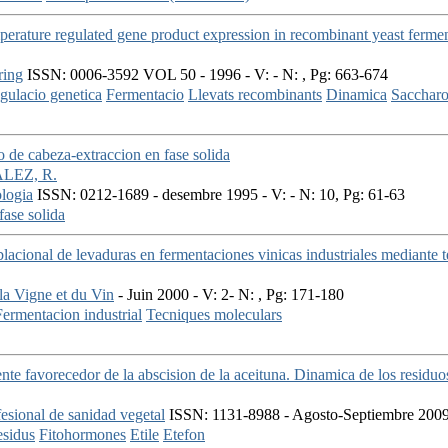
rature regulated gene product expression in recombinant yeast fermen
ring
ISSN: 0006-3592 VOL 50 - 1996 - V: - N: , Pg: 663-674
gulacio genetica
Fermentacio
Llevats recombinants
Dinamica
Saccharo
o de cabeza-extraccion en fase solida
LEZ, R.
logia
ISSN: 0212-1689 - desembre 1995 - V: - N: 10, Pg: 61-63
fase solida
lacional de levaduras en fermentaciones vinicas industriales mediante 
a Vigne et du Vin
- Juin 2000 - V: 2- N: , Pg: 171-180
Fermentacion industrial
Tecniques moleculars
nte favorecedor de la abscision de la aceituna. Dinamica de los residuos
esional de sanidad vegetal
ISSN: 1131-8988 - Agosto-Septiembre 2009 
sidus
Fitohormones
Etile
Etefon