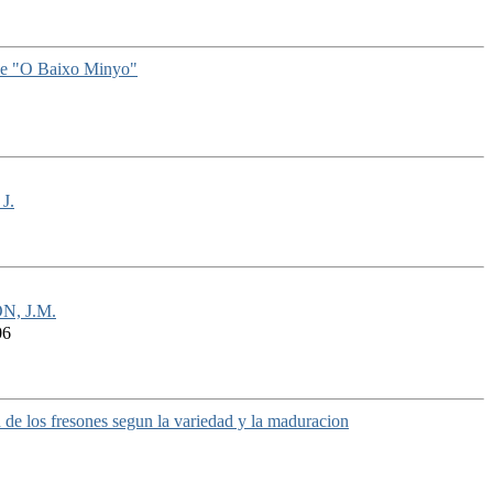
s de "O Baixo Minyo"
J.
, J.M.
06
 de los fresones segun la variedad y la maduracion