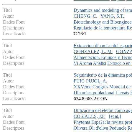
Títol
Dynamics and modeling of tempe
Autor
CHENG, C.
YANG, S.T.
Dades Font
Biotechnology and Bioenginee
Descriptors
Regulacio de la temperatura
Re
Localització
C 26/1
Títol
Extraccion dinamica del espaci
Autor
GONZALEZ, L. M.
GONZA
Dades Font
Alimentacion. Equipos y Tecno
Descriptors
Vi
Aroma
Analisi
Extraccio en 
Títol
Seguimiento de la dinamica pob
Autor
PUIG PUJOL, A.
Dades Font
XXVeme Congres Mondial de l
Descriptors
Dinamica poblacional
Llevats
Localització
634.8:663.2 CON
Títol
Utilizacion del etefon como age
Autor
COSIALLS, J.F.
[et al.]
Dades Font
Phytoma Espa?a: la revista prof
Descriptors
Olivera
Oli d'oliva
Peduncle
Re