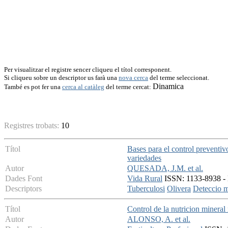
Per visualitzar el registre sencer cliqueu el títol corresponent.
Si cliqueu sobre un descriptor us farà una
nova cerca
del terme seleccionat.
Dinamica
També es pot fer una
cerca al catàleg
del terme cercat:
Registres trobats:
10
Títol
Bases para el control preventiv
variedades
Autor
QUESADA, J.M. et al.
Dades Font
Vida Rural
ISSN: 1133-8938 - 
Descriptors
Tuberculosi
Olivera
Deteccio m
Títol
Control de la nutricion mineral 
Autor
ALONSO, A. et al.