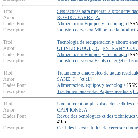
Títol
Seis tacticas para mejorar la productividad
Autor
ROVIRA FARRE, A.
Dades Font
Alimentacion Equipos y Tecnologia
ISSN:
Descriptors
Industria cervesera
Millora de la productiv
Títol
Tecnologia de recuperacion y ahorro energ
Autor
OLIVER PUJOL, R.
ESTRANY CODA
Dades Font
Alimentacion Equipos y Tecnologia
ISSN:
Descriptors
Industria cervesera
Estalvi energetic
Tecn
Títol
Tratamiento anaerobico de aguas residuale
Autor
SANZ, J.
[et al.]
Dades Font
Alimentacion, equipos y tecnologia
ISSN:
Descriptors
Tractament anaerobic
Aigues residuals
In
Títol
Une numeration plus aisee des cellules de 
Autor
CAPPIONE, A.
Dades Font
Revue des oenologues et des techniques vi
49-51
Descriptors
Cel.lules
Llevats
Industria cervesera
Indus