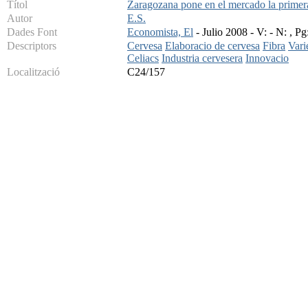
Títol
Zaragozana pone en el mercado la primera
Autor
E.S.
Dades Font
Economista, El
- Julio 2008 - V: - N: , Pg
Descriptors
Cervesa
Elaboracio de cervesa
Fibra
Vari
Celiacs
Industria cervesera
Innovacio
Localització
C24/157