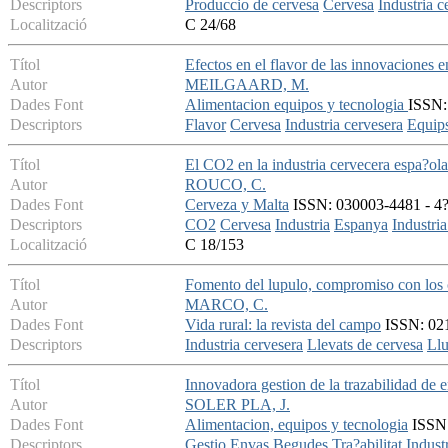
Descriptors
Produccio de cervesa
Cervesa
Industria c
Localització
C 24/68
Títol
Efectos en el flavor de las innovaciones e
Autor
MEILGAARD, M.
Dades Font
Alimentacion equipos y tecnologia
ISSN: 
Descriptors
Flavor
Cervesa
Industria cervesera
Equip
Títol
El CO2 en la industria cervecera espa?ola
Autor
ROUCO, C.
Dades Font
Cerveza y Malta
ISSN: 030003-4481 - 4? 
Descriptors
CO2
Cervesa
Industria
Espanya
Industria
Localització
C 18/153
Títol
Fomento del lupulo, compromiso con los 
Autor
MARCO, C.
Dades Font
Vida rural: la revista del campo
ISSN: 021
Descriptors
Industria cervesera
Llevats de cervesa
Llu
Títol
Innovadora gestion de la trazabilidad de 
Autor
SOLER PLA, J.
Dades Font
Alimentacion, equipos y tecnologia
ISSN:
Descriptors
Gestio
Envas
Begudes
Tra?abilitat
Indust