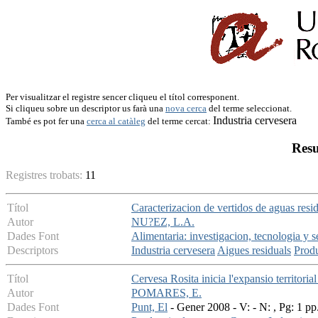
Per visualitzar el registre sencer cliqueu el títol corresponent.
Si cliqueu sobre un descriptor us farà una
nova cerca
del terme seleccionat.
Industria cervesera
També es pot fer una
cerca al catàleg
del terme cercat:
Resu
Registres trobats:
11
Títol
Caracterizacion de vertidos de aguas resid
Autor
NU?EZ, L.A.
Dades Font
Alimentaria: investigacion, tecnologia y 
Descriptors
Industria cervesera
Aigues residuals
Produ
Títol
Cervesa Rosita inicia l'expansio territoria
Autor
POMARES, E.
Dades Font
Punt, El
- Gener 2008 - V: - N: , Pg: 1 pp