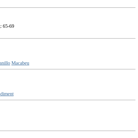
: 65-69
nillo
Macabeu
diment