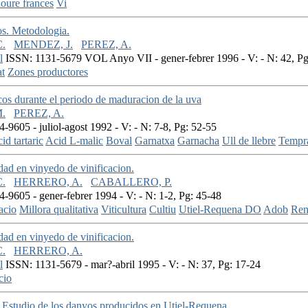
oure frances
Vi
os. Metodologia.
.
MENDEZ, J.
PEREZ, A.
l
ISSN: 1131-5679 VOL Anyo VII - gener-febrer 1996 - V: - N: 42, Pg
at
Zones productores
cos durante el periodo de maduracion de la uva
.
PEREZ, A.
9605 - juliol-agost 1992 - V: - N: 7-8, Pg: 52-55
id tartaric
Acid L-malic
Boval
Garnatxa
Garnacha
Ull de llebre
Tempra
idad en vinyedo de vinificacion.
.
HERRERO, A.
CABALLERO, P.
-9605 - gener-febrer 1994 - V: - N: 1-2, Pg: 45-48
zacio
Millora qualitativa
Viticultura
Cultiu
Utiel-Requena DO
Adob
Ren
idad en vinyedo de vinificacion.
.
HERRERO, A.
l
ISSN: 1131-5679 - mar?-abril 1995 - V: - N: 37, Pg: 17-24
cio
. Estudio de los danyos producidos en Utiel-Requena