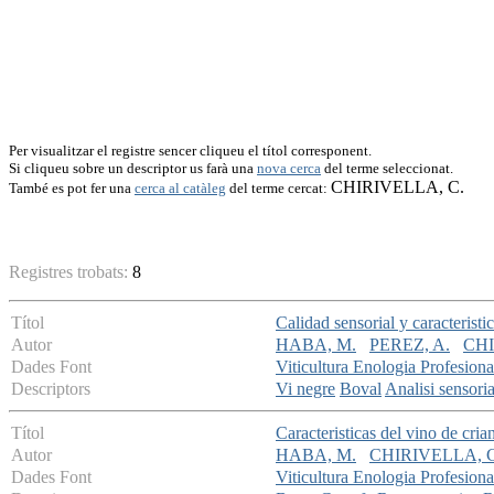
Per visualitzar el registre sencer cliqueu el títol corresponent.
Si cliqueu sobre un descriptor us farà una
nova cerca
del terme seleccionat.
CHIRIVELLA, C.
També es pot fer una
cerca al catàleg
del terme cercat:
Registres trobats:
8
Títol
Calidad sensorial y caracteristi
Autor
HABA, M.
PEREZ, A.
CHI
Dades Font
Viticultura Enologia Profesiona
Descriptors
Vi negre
Boval
Analisi sensoria
Títol
Caracteristicas del vino de crian
Autor
HABA, M.
CHIRIVELLA, C
Dades Font
Viticultura Enologia Profesiona