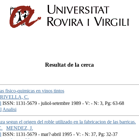
Resultat de la cerca
cas fisico-quimicas en vinos tintos
RIVELLA, C.
l
ISSN: 1131-5679 - juliol-setembre 1989 - V: - N: 3, Pg: 63-68
l
Analisi
za segun el origen del roble utilizado en la fabricacion de las barricas.
.
MENDEZ, J.
l
ISSN: 1131-5679 - mar?-abril 1995 - V: - N: 37, Pg: 32-37