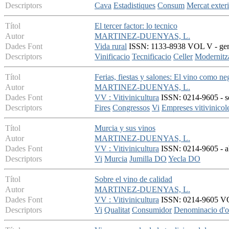
Descriptors
Cava
Estadistiques
Consum
Mercat exter
Títol
El tercer factor: lo tecnico
Autor
MARTINEZ-DUENYAS, L.
Dades Font
Vida rural
ISSN: 1133-8938 VOL V - gener
Descriptors
Vinificacio
Tecnificacio
Celler
Modernitz
Títol
Ferias, fiestas y salones: El vino como ne
Autor
MARTINEZ-DUENYAS, L.
Dades Font
VV : Vitivinicultura
ISSN: 0214-9605 - se
Descriptors
Fires
Congressos
Vi
Empreses vitivinicol
Títol
Murcia y sus vinos
Autor
MARTINEZ-DUENYAS, L.
Dades Font
VV : Vitivinicultura
ISSN: 0214-9605 - abr
Descriptors
Vi
Murcia
Jumilla DO
Yecla DO
Títol
Sobre el vino de calidad
Autor
MARTINEZ-DUENYAS, L.
Dades Font
VV : Vitivinicultura
ISSN: 0214-9605 VOL
Descriptors
Vi
Qualitat
Consumidor
Denominacio d'o