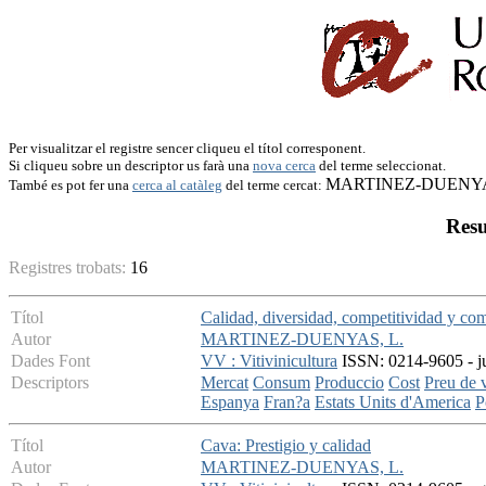
Per visualitzar el registre sencer cliqueu el títol corresponent.
Si cliqueu sobre un descriptor us farà una
nova cerca
del terme seleccionat.
MARTINEZ-DUENYA
També es pot fer una
cerca al catàleg
del terme cercat:
Resu
Registres trobats:
16
Títol
Calidad, diversidad, competitividad y com
Autor
MARTINEZ-DUENYAS, L.
Dades Font
VV : Vitivinicultura
ISSN: 0214-9605 - jul
Descriptors
Mercat
Consum
Produccio
Cost
Preu de 
Espanya
Fran?a
Estats Units d'America
P
Títol
Cava: Prestigio y calidad
Autor
MARTINEZ-DUENYAS, L.