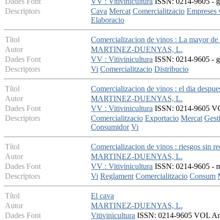
Dades Font
VV : Vitivinicultura
ISSN: 0214-9605 - ge
Descriptors
Cava
Mercat
Comercialitzacio
Empreses v
Elaboracio
Títol
Comercializacion de vinos : La mayor de l
Autor
MARTINEZ-DUENYAS, L.
Dades Font
VV : Vitivinicultura
ISSN: 0214-9605 - ge
Descriptors
Vi
Comercialitzacio
Distribucio
Títol
Comercializacion de vinos : el dia despues
Autor
MARTINEZ-DUENYAS, L.
Dades Font
VV : Vitivinicultura
ISSN: 0214-9605 VOL
Descriptors
Comercialitzacio
Exportacio
Mercat
Gest
Consumidor
Vi
Títol
Comercializacion de vinos : riesgos sin re
Autor
MARTINEZ-DUENYAS, L.
Dades Font
VV : Vitivinicultura
ISSN: 0214-9605 - ma
Descriptors
Vi
Reglament
Comercialitzacio
Consum
Títol
El cava
Autor
MARTINEZ-DUENYAS, L.
Dades Font
Vitivinicultura
ISSN: 0214-9605 VOL Anyo