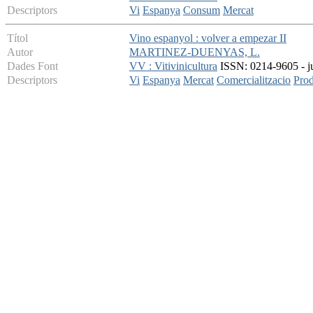
Descriptors
Vi
Espanya
Consum
Mercat
Títol
Vino espanyol : volver a empezar II
Autor
MARTINEZ-DUENYAS, L.
Dades Font
VV : Vitivinicultura
ISSN: 0214-9605 - jul
Descriptors
Vi
Espanya
Mercat
Comercialitzacio
Pro