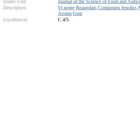
Dades Font
Journal of the Science of Food and Agricu
Descriptors
Vi negre
Beaujolais
Compostos fenolics
A
Aroma
Gust
Localització
C 4/5