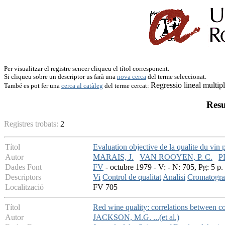
Per visualitzar el registre sencer cliqueu el títol corresponent.
Si cliqueu sobre un descriptor us farà una
nova cerca
del terme seleccionat.
Regressio lineal multip
També es pot fer una
cerca al catàleg
del terme cercat:
Resu
Registres trobats:
2
Títol
Evaluation objective de la qualite du vin 
Autor
MARAIS, J.
VAN ROOYEN, P. C.
P
Dades Font
FV
- octubre 1979 - V: - N: 705, Pg: 5 p.
Descriptors
Vi
Control de qualitat
Analisi
Cromatograf
Localització
FV 705
Títol
Red wine quality: correlations between c
Autor
JACKSON, M.G. ...(et al.)