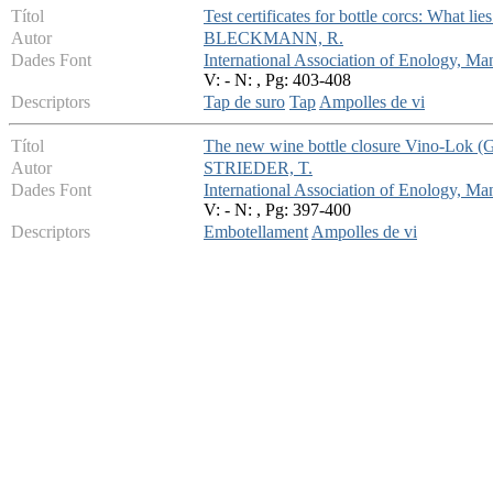
Títol
Test certificates for bottle corcs: What lie
Autor
BLECKMANN, R.
Dades Font
International Association of Enology, 
V: - N: , Pg: 403-408
Descriptors
Tap de suro
Tap
Ampolles de vi
Títol
The new wine bottle closure Vino-Lok (G
Autor
STRIEDER, T.
Dades Font
International Association of Enology, 
V: - N: , Pg: 397-400
Descriptors
Embotellament
Ampolles de vi