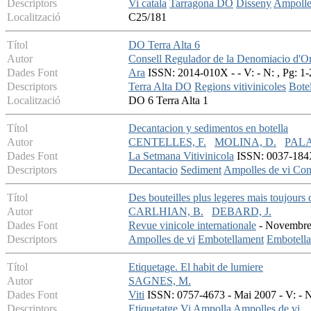
Descriptors
Vi catala
Tarragona DO
Disseny
Ampolle
Localització
C25/181
Títol
DO Terra Alta 6
Autor
Consell Regulador de la Denomiacio d'Or
Dades Font
Ara
ISSN: 2014-010X - - V: - N: , Pg: 1-
Descriptors
Terra Alta DO
Regions vitivinicoles
Botel
Localització
DO 6 Terra Alta 1
Títol
Decantacion y sedimentos en botella
Autor
CENTELLES, F.
MOLINA, D.
PALA
Dades Font
La Setmana Vitivinicola
ISSN: 0037-184X 
Descriptors
Decantacio
Sediment
Ampolles de vi
Con
Títol
Des bouteilles plus legeres mais toujours 
Autor
CARLHIAN, B.
DEBARD, J.
Dades Font
Revue vinicole internationale
- Novembre 
Descriptors
Ampolles de vi
Embotellament
Embotella
Títol
Etiquetage. El habit de lumiere
Autor
SAGNES, M.
Dades Font
Viti
ISSN: 0757-4673 - Mai 2007 - V: - N:
Descriptors
Etiquetatge
Vi
Ampolla
Ampolles de vi