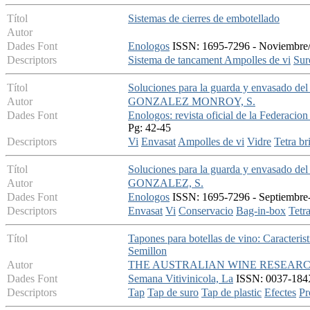
Títol
Sistemas de cierres de embotellado
Autor
Dades Font
Enologos
ISSN: 1695-7296 - Noviembre/D
Descriptors
Sistema de tancament
Ampolles de vi
Sur
Títol
Soluciones para la guarda y envasado del
Autor
GONZALEZ MONROY, S.
Dades Font
Enologos: revista oficial de la Federaci
Pg: 42-45
Descriptors
Vi
Envasat
Ampolles de vi
Vidre
Tetra br
Títol
Soluciones para la guarda y envasado del
Autor
GONZALEZ, S.
Dades Font
Enologos
ISSN: 1695-7296 - Septiembre-O
Descriptors
Envasat
Vi
Conservacio
Bag-in-box
Tetra
Títol
Tapones para botellas de vino: Caracterist
Semillon
Autor
THE AUSTRALIAN WINE RESEARC
Dades Font
Semana Vitivinicola, La
ISSN: 0037-184X 
Descriptors
Tap
Tap de suro
Tap de plastic
Efectes
Pr