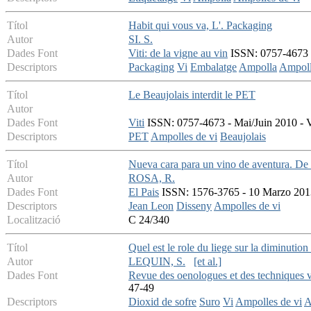
Títol
Habit qui vous va, L'. Packaging
Autor
SI. S.
Dades Font
Viti: de la vigne au vin
ISSN: 0757-4673 -
Descriptors
Packaging
Vi
Embalatge
Ampolla
Ampoll
Títol
Le Beaujolais interdit le PET
Autor
Dades Font
Viti
ISSN: 0757-4673 - Mai/Juin 2010 - V
Descriptors
PET
Ampolles de vi
Beaujolais
Títol
Nueva cara para un vino de aventura. De
Autor
ROSA, R.
Dades Font
El Pais
ISSN: 1576-3765 - 10 Marzo 2013 
Descriptors
Jean Leon
Disseny
Ampolles de vi
Localització
C 24/340
Títol
Quel est le role du liege sur la diminutio
Autor
LEQUIN, S.
[et al.]
Dades Font
Revue des oenologues et des techniques vi
47-49
Descriptors
Dioxid de sofre
Suro
Vi
Ampolles de vi
A