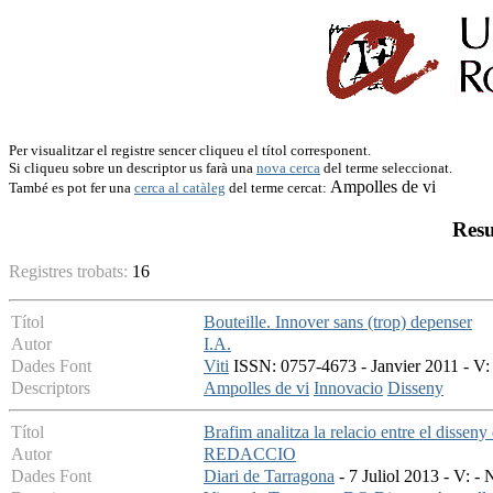
Per visualitzar el registre sencer cliqueu el títol corresponent.
Si cliqueu sobre un descriptor us farà una
nova cerca
del terme seleccionat.
Ampolles de vi
També es pot fer una
cerca al catàleg
del terme cercat:
Resu
Registres trobats:
16
Títol
Bouteille. Innover sans (trop) depenser
Autor
I.A.
Dades Font
Viti
ISSN: 0757-4673 - Janvier 2011 - V: 
Descriptors
Ampolles de vi
Innovacio
Disseny
Títol
Brafim analitza la relacio entre el disseny 
Autor
REDACCIO
Dades Font
Diari de Tarragona
- 7 Juliol 2013 - V: - 