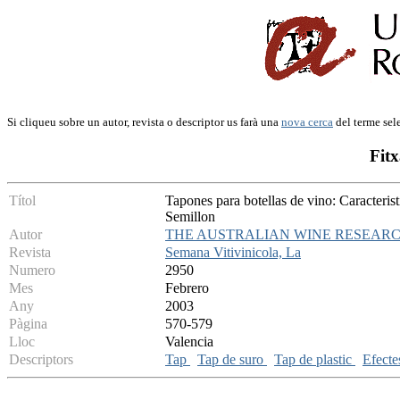
Si cliqueu sobre un autor, revista o descriptor us farà una
nova cerca
del terme sel
Fitx
Títol
Tapones para botellas de vino: Caracterist
Semillon
Autor
THE AUSTRALIAN WINE RESEARC
Revista
Semana Vitivinicola, La
Numero
2950
Mes
Febrero
Any
2003
Pàgina
570-579
Lloc
Valencia
Descriptors
Tap
Tap de suro
Tap de plastic
Efect